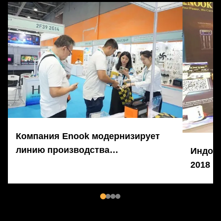
Компания Enook модернизирует
линию производства
Индоне
аккумуляторов, предлагая
2018 г
высокоэффективные услуги
OEM/ODM