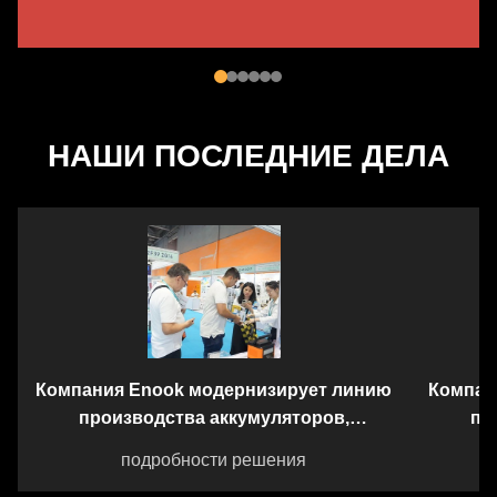
НАШИ ПОСЛЕДНИЕ ДЕЛА
Компания Enook модернизирует линию
Компан
производства аккумуляторов,
пр
предлагая высокоэффективные услуги
предла
подробности решения
OEM/ODM