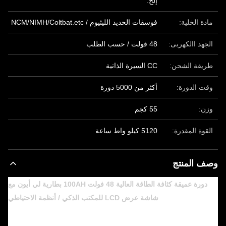
إلخ.
مادة الخلية:
فوسفات الحديد الليثيوم / NCM/NIMH/Coltbat.etc
الجهد االكهربى:
48 فولت / حسب الطلب
طريقة الشحن:
CC السيرة الذاتية
وقت الدورة:
أكثر من 5000 دورة
وزن:
55 كجم
القوة المقدرة:
5120 كيلو واط ساعة
وصف المنتج
دورة عميقة كثافة الطاقة العالية 48 فولت 100AH بطارية لي أيون مع
شاشة عرض LCD للمكتب الذكي / أنظمة الاحتياطي