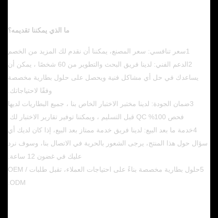
ما الذي يمكننا تقديمه؟
1سعر تنافسي: سعر المصنع، يمكننا أن نقدم لك المزيد من الخصم
2الدعم الفني: لدينا فريق البحث والتطوير من 60 شخصًا ، يمكن أن
يساعدك في حل أي مشاكل فنية ويحصل على حلول بطارية مخصصة
وفقًا لاحتياجاتك.
3ضمان الجودة: لدينا مختبر الاختبار الخاص بنا ، جميع البطاريات لديها
فحص 100% QC قبل التسليم ، ويمكننا توفير تقارير الاختبار لك.
4خدمة ما بعد البيع: لدينا فريق خدمة ممتاز بعد البيع، إذا كان لديك أي
سؤال حول هذا المنتج، يرجى الشعور بالحرية في الاتصال بنا، وسوف نرد
عليك في غضون 12 ساعة.
5حلول بطارية مخصصة بناءً على احتياجات العملاء، تقبل طلبات OEM /
ODM.