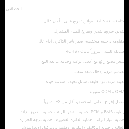
الخصائص:
كثافة طاقة عالية ، فولتاج تفريغ عالي ، أمان عالي
شحن سريع، شحن وتفريغ الميناء المشترك
مقاومة داخلية منخفضة، صفر تأثير الذاكرة، أداء عالي
صديقة للبيئة ، مروراً بـ ROHS / CE
سعر مصنع رائع مع أفضل نوعية وخدمة ما بعد البيع
تصميم مرن، إدخال منفذ متعدد
تعبئة مرنة، نوع طبقة، سائل نحيف، سلامة جيدة
OEM و ODM مقبولة
معدل إفراج الذاتي المنخفض، أقل من 3% شهرياً
وظيفة BMS و PCM: حماية الشحن الزائد ، حماية التفريغ الزائد ،
حماية التيار الزائد ، حماية الدائرة القصيرة ، حماية درجة الحرارة
العالية ، حماية التكاليف / التفريغ ،وظيفة بروتوكول الاتصالمؤشر