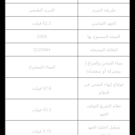
طريقة التبريد
التبريد الطبيعي
الجهد القياسي
51.2 فولت
السعة المسموح بها
100A
الطاقة المسجلة
5120WH
ميناء الشحن والفراغ (
الميناء المشترك
مشتركة أو منفصلة)
فولتاج إنهاء الشحن في
57.6 فولت
النظام
نظام التفريغ التوقف
43.2 فولت
الجهد
تشغيل الخلية الجهد
3.75 فولت