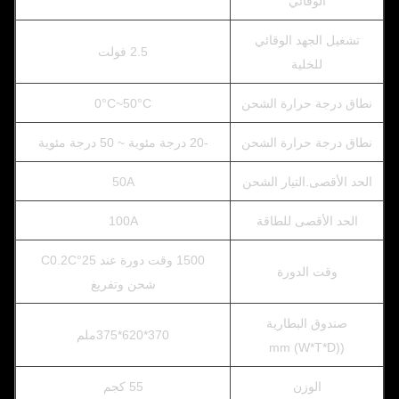
الوقائي
تشغيل الجهد الوقائي
2.5 فولت
للخلية
نطاق درجة حرارة الشحن
0°C~50°C
نطاق درجة حرارة الشحن
-20 درجة مئوية ~ 50 درجة مئوية
الحد الأقصى.التيار الشحن
50A
الحد الأقصى للطاقة
100A
1500 وقت دورة عند 25°C0.2C
وقت الدورة
شحن وتفريغ
صندوق البطارية
370*620*375ملم
((W*T*D) mm
الوزن
55 كجم