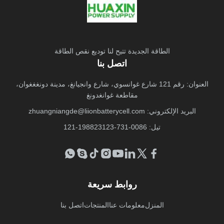
الطاقة الجديدة تتيح لنا توديع نقص الطاقة
اتصل بنا
العنوان: رقم 121 شارع غوانسوي، شارع وانجيانغ، مدينة دونغغغوان،
مقاطعة غوانغدونغ
البريد الإلكتروني:
zhuangniangde@liionbatterycell.com
تيل: 0086-731-198823123-121
روابط سريعة
المنزل
معلومات عنا
المنتجات
اتصل بنا