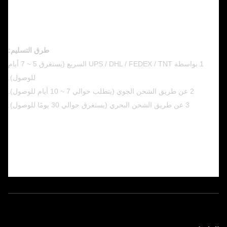
طرق التسليم:
1 بواسطة UPS / DHL / FEDEX / TNT السريع (يستغرق 5 ~ 7 أيام
للوصول).
2 عن طريق الشحن الجوي (يتطلب حوالي 7 ~ 10 أيام للوصول).
3 عن طريق الشحن البحري (يستغرق حوالي 30 يومًا للوصول).