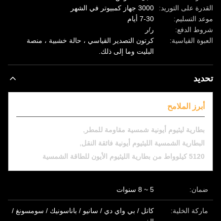
القدرة على التوريد:
3000 جهاز كمبيوتر في الشهر
موعد التسليم:
7-30 أيام
شروط الدفع:
ر/ر
العبوة القياسية:
كرتون التصدير القياسي ، حالة خشبية ، منصة
البليت وما إلى ذلك.
تحديد
أبرز الملامح
,
بطارية ليثيوم أيونية شمسية مقاومة للمطر
,
البطارية الشمسية الليثيوم أيونية فائقة النقل
5120 كيلوواط من بطارية الليثيوم الأيون للطاقة الشمسية
ضمان:
5 ~ 8 سنوات
ماركة الخلية:
كاتل / بي واي دي / سانيو / باناسونيك / سومسونغ /