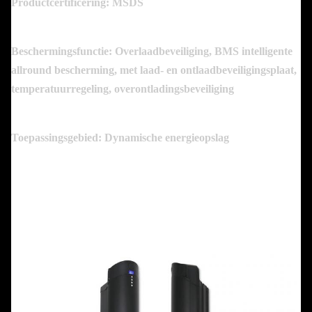
Productcertificering: MSDS
Beschermingsfunctie: Overlaadbeveiliging, BMS intelligente
allround bescherming, met laad- en ontlaadbeveiligingsplaat,
temperatuurregeling, overontladingsbeveiliging
Toepassingsgebied: Dynamische energieopslag