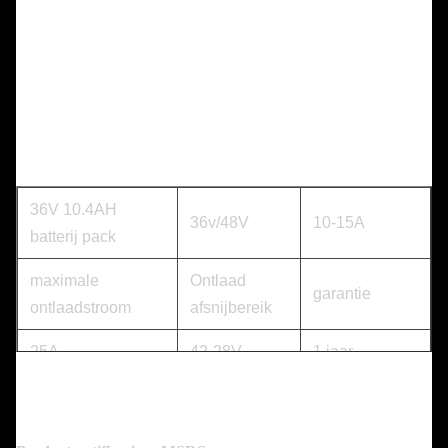
36V 10.4AH
36v/48V
10-15A
batterij pack
maximale
Ontlaad
garantie
ontlaadstroom
afsnijbereik
25A
42-28V
1 jaar