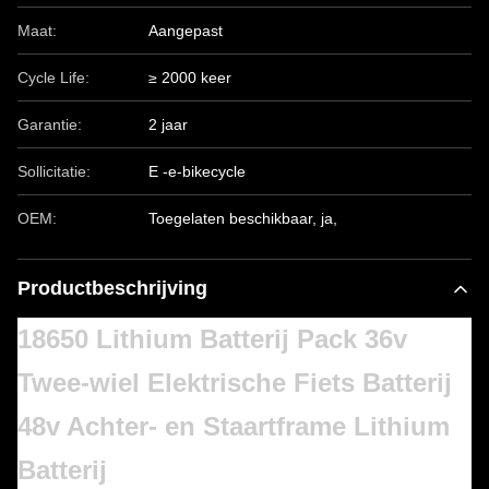
Maat:
Aangepast
Cycle Life:
≥ 2000 keer
Garantie:
2 jaar
Sollicitatie:
E -e-bikecycle
OEM:
Toegelaten beschikbaar, ja,
Productbeschrijving
18650 Lithium Batterij Pack 36v
Twee-wiel Elektrische Fiets Batterij
48v Achter- en Staartframe Lithium
Batterij