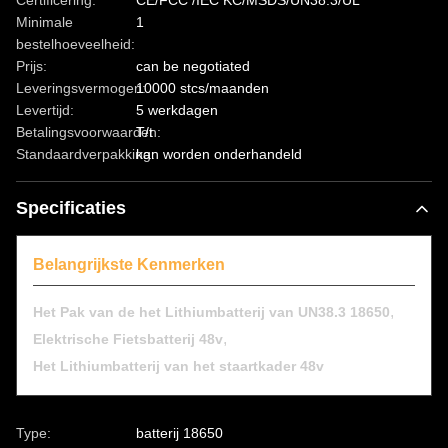
Certificering:
CE/FCC /IEC KC/MSDS/UN38.3/UL
Minimale
1
bestelhoeveelheid:
Prijs:
can be negotiated
Leveringsvermogen:
10000 stcs/maanden
Levertijd:
5 werkdagen
Betalingsvoorwaarden:
T/t
Standaardverpakking:
kan worden onderhandeld
Specificaties
Belangrijkste Kenmerken
,
Het Pak van de het Lithiumbatterij van UN38.3 18650
,
Elektrische Fietsbatterij 48v
Het Lithiumbatterij van het staartkader 48v
Type:
batterij 18650