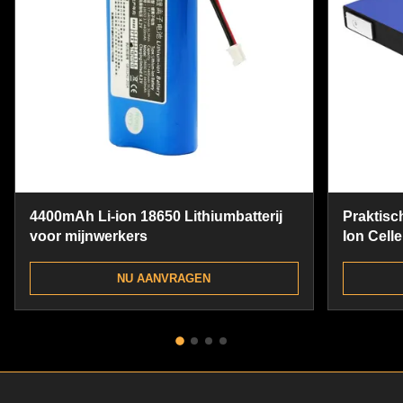
4400mAh Li-ion 18650 Lithiumbatterij
Praktisc
voor mijnwerkers
Ion Celle
Ion 186
NU AANVRAGEN