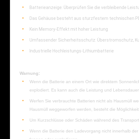
Batterieanzeige: Überprüfen Sie die verbleibende Leistu
Das Gehäuse besteht aus sturzfestem technischen PD-K
Kein Memory-Effekt mit hoher Leistung
Umfassender Sicherheitsschutz: Überstromschutz, K
Industrielle Hochleistungs-Lithiumbatterie
Warnung:
Wenn die Batterie an einem Ort wie direktem Sonnenlich
explodiert. Es kann auch die Leistung und Lebensdauer 
Werfen Sie verbrauchte Batterien nicht als Hausmüll we
Hausmüll weggeworfen werden, besteht die Möglichkeit,
Um Kurzschlüsse oder Schäden während des Transports z
Wenn die Batterie den Ladevorgang nicht innerhalb de