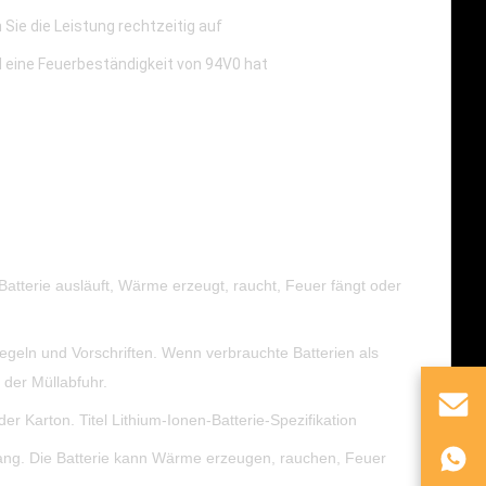
 Sie die Leistung rechtzeitig auf
 eine Feuerbeständigkeit von 94V0 hat
Batterie ausläuft, Wärme erzeugt, raucht, Feuer fängt oder
egeln und Vorschriften. Wenn verbrauchte Batterien als
der Müllabfuhr.
 Karton. Titel Lithium-Ionen-Batterie-Spezifikation
ang. Die Batterie kann Wärme erzeugen, rauchen, Feuer