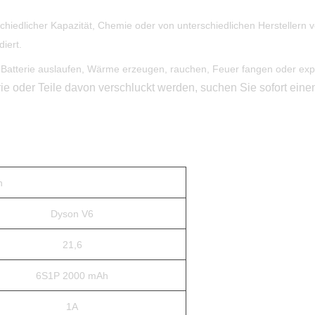
erschiedlicher Kapazität, Chemie oder von unterschiedlichen Hersteller
iert.
e Batterie auslaufen, Wärme erzeugen, rauchen, Feuer fangen oder exp
ie oder Teile davon verschluckt werden, suchen Sie sofort einen
n
Dyson V6
21,6
6S1P 2000 mAh
1A