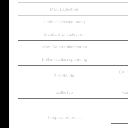
Max. Ladestrom
Ladeschlussspannung
Standard-Entladestrom
Max. Dauerentladestrom
Entladeschlussspannung
EX: 
Zelle/Marke
Zelle/Typ
Kun
Temperaturbereich