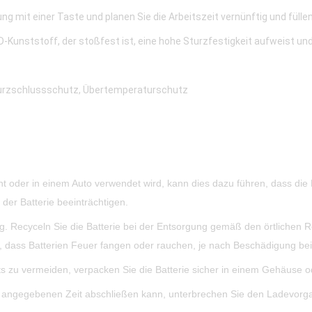
ng mit einer Taste und planen Sie die Arbeitszeit vernünftig und füllen
unststoff, der stoßfest ist, eine hohe Sturzfestigkeit aufweist und
urzschlussschutz, Übertemperaturschutz
t oder in einem Auto verwendet wird, kann dies dazu führen, dass die 
der Batterie beeinträchtigen.
g. Recyceln Sie die Batterie bei der Entsorgung gemäß den örtlichen R
 dass Batterien Feuer fangen oder rauchen, je nach Beschädigung bei 
u vermeiden, verpacken Sie die Batterie sicher in einem Gehäuse oder
r angegebenen Zeit abschließen kann, unterbrechen Sie den Ladevorg