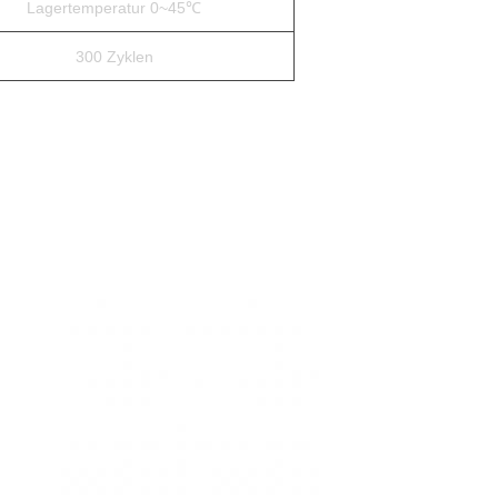
Lagertemperatur 0~45℃
300 Zyklen