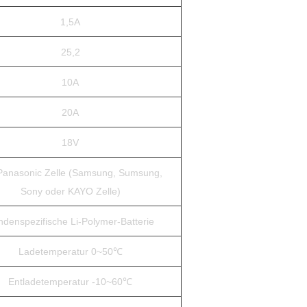
1,5A
25,2
10A
20A
18V
Panasonic Zelle (Samsung, Sumsung,
Sony oder KAYO Zelle)
denspezifische Li-Polymer-Batterie
Ladetemperatur 0~50℃
Entladetemperatur -10~60℃