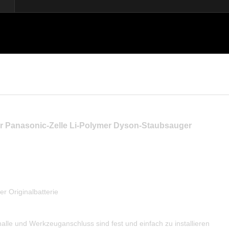
ür Panasonic-Zelle Li-Polymer Dyson-Staubsauger
er Originalbatterie
alle und Werkzeuganschluss sind fest und einfach zu installieren