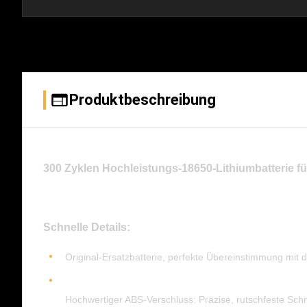
Produktbeschreibung
300 Zyklen Hochleistungs-18650-Lithiumbatterie f
Schnelle Details:
Original-Ersatzbatterie, perfekte Übereinstimmung mit d
Hochwertiger ABS-Verschluss: Präzise, rutschfeste Schn