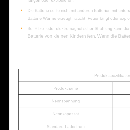
fangen oder explodieren.
Die Batterie sollte nicht mit anderen Batterien mit unt
Batterie Wärme erzeugt, raucht, Feuer fängt oder explod
Bei Hitze- oder elektromagnetischer Strahlung kann di
Batterie von kleinen Kindern fern. Wenn die Batter
Produktspezifikatio
Produktname
Nennspannung
Nennkapazität
Standard-Ladestrom