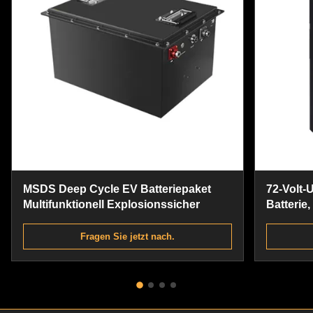
MSDS Deep Cycle EV Batteriepaket
72-Volt-
Multifunktionell Explosionssicher
Batterie,
Batterie
Fragen Sie jetzt nach.