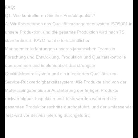
FAQ:
Q1: Wie kontrollieren Sie Ihre Produktqualität?
A: Wir übernehmen das Qualitätsmanagementsystem ISO9001 in
unsere Produktion, und die gesamte Produktion wird nach 7S
standardisiert. KAYO hat die fortschrittlichen
Managementerfahrungen unseres japanischen Teams in
Forschung und Entwicklung, Produktion und Qualitätskontrolle
übernommen und implementiert das strengste
Qualitätskontrollsystem und ein integriertes Qualitäts- und
Service-Rückverfolgbarkeitssystem. Alle Produkte sind von der
Materialeingabe bis zur Auslieferung der fertigen Produkte
rückverfolgbar. Inspektion und Tests werden während der
gesamten Produktionsschritte durchgeführt. und der umfassende
Test wird vor der Auslieferung durchgeführt;