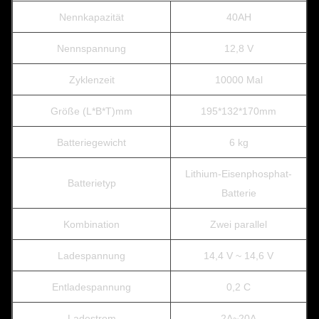
Nennkapazität
40AH
Nennspannung
12,8 V
Zyklenzeit
10000 Mal
Größe (L*B*T)mm
195*132*170mm
Batteriegewicht
6 kg
Lithium-Eisenphosphat-
Batterietyp
Batterie
Kombination
Zwei parallel
Ladespannung
14,4 V ~ 14,6 V
Entladespannung
0,2 C
Ladestrom
2A~20A