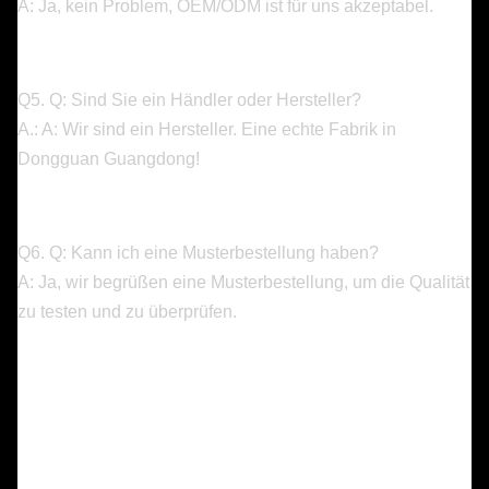
A: Ja, kein Problem, OEM/ODM ist für uns akzeptabel.
Q5. Q: Sind Sie ein Händler oder Hersteller?
A.: A: Wir sind ein Hersteller. Eine echte Fabrik in
Dongguan Guangdong!
Q6. Q: Kann ich eine Musterbestellung haben?
A: Ja, wir begrüßen eine Musterbestellung, um die Qualität
zu testen und zu überprüfen.