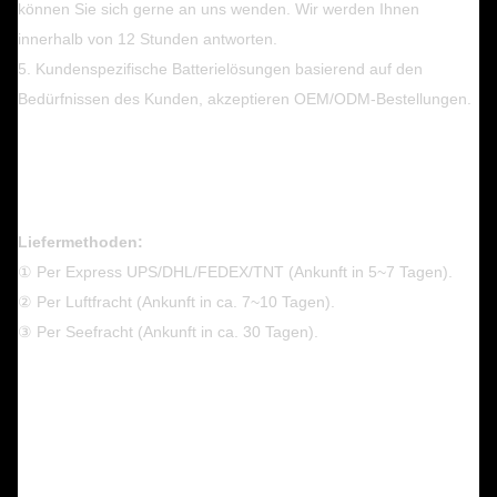
können Sie sich gerne an uns wenden. Wir werden Ihnen
innerhalb von 12 Stunden antworten.
5. Kundenspezifische Batterielösungen basierend auf den
Bedürfnissen des Kunden, akzeptieren OEM/ODM-Bestellungen.
Liefermethoden:
① Per Express UPS/DHL/FEDEX/TNT (Ankunft in 5~7 Tagen).
② Per Luftfracht (Ankunft in ca. 7~10 Tagen).
③ Per Seefracht (Ankunft in ca. 30 Tagen).