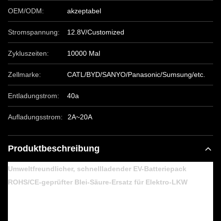
OEM/ODM:
akzeptabel
Stromspannung:
12.8V/Customized
Zykluszeiten:
10000 Mal
Zellmarke:
CATL/BYD/SANYO/Panasonic/Sumsung/etc.
Entladungstrom:
40a
Aufladungsstrom:
2A~20A
Produktbeschreibung
Umweltfreundlicher, schnellladender EV-Batteriepack
ROHS/CE-geprüfter Blei-Säure-Ersatz für Elektro-LKW