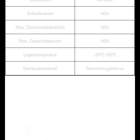
Entladestrom
40A
Max. Dauerentladestrom
40A
Max. Dauerladestrom
40A
Lagertemperatur
-20℃~50℃
Gehäusematerial
Aluminiumgehäuse