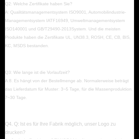
Q2: Welche Zertifikate haben Sie?
A: Qualitätsmanagementsystem ISO9001, Automobilindustrie-
Managementsystem IATF16949, Umweltmanagementsystem
ISO140001 und GB/T29490-2013
System. Und die meisten
Produkte haben die Zertifikate UL, UN38.3, ROSH, CE, CB, BIS,
KC, MSDS bestanden.
Q3: Wie lange ist die Vorlaufzeit?
A:8. Es hängt von der Bestellmenge ab. Normalerweise beträgt
das Lieferdatum für Muster: 3~5 Tage, für die Massenproduktion:
7~30 Tage.
Q4. Q: Ist es für Ihre Fabrik möglich, unser Logo zu
drucken?