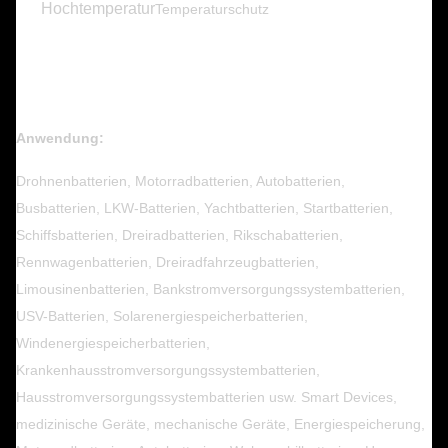
Hochtemperatur
Temperaturschutz
Anwendung:
Drohnenbatterien, Motorradbatterien, Autobatterien,
Busbatterien, LKW-Batterien, Yachtbatterien, Startbatterien,
Schiffsbatterien, Dreiradbatterien, Rikschabatterien,
Rennwagenbatterien, Dreiradfahrzeugbatterien,
Limousinenbatterien, Bankstromversorgungssystembatterien,
USV-Batterien, Solarenergiespeicherbatterien,
Windenergiespeicherbatterien,
Krankenhausstromversorgungssystembatterien,
Hausstromversorgungssystembatterien usw. Smart Devices,
medizinische Geräte, mechanische Geräte, Energiespeicherung,