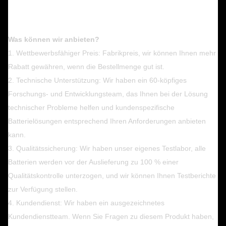
Was können wir anbieten?
1. Wettbewerbsfähiger Preis: Fabrikpreis, wir können Ihnen mehr
Rabatt gewähren, wenn die Bestellmenge gut ist.
2. Technische Unterstützung: Wir haben ein 60-köpfiges
Forschungs- und Entwicklungsteam, das Ihnen bei der Lösung
technischer Probleme helfen und kundenspezifische
Batterielösungen entsprechend Ihren Anforderungen anbieten
kann.
3. Qualitätssicherung: Wir haben unser eigenes Testlabor, alle
Batterien werden vor der Auslieferung zu 100 % einer
Qualitätskontrolle unterzogen, und wir können Ihnen Testberichte
zur Verfügung stellen.
4. Kundendienst: Wir haben ein ausgezeichnetes
Kundendienstteam. Wenn Sie Fragen zu diesem Produkt haben,