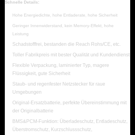
Schnelle Details:
Hohe Energiedichte, hohe Entladerate, hohe Sicherheit
Geringer Innenwiderstand, kein Memory-Effekt, hohe
Leistung
Schadstofffrei, bestanden die Reach Rohs/CE, etc.
Toller Fabrikpreis mit bester Qualität und Kundendienst
Flexible Verpackung, laminierter Typ, magere
Flüssigkeit, gute Sicherheit
Staub- und regenfester Netzstecker für raue
Umgebungen
​​Original-Ersatzbatterie, perfekte Übereinstimmung mit
der Originalbatterie
BMS&PCM-Funktion: Überladeschutz, Entladeschutz,
Überstromschutz, Kurzschlussschutz,