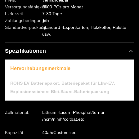
Preis:
Verhandelbar
Versorgungsfähigkeit:
3000 PCs pro Monat
Lieferzeit:
7-30 Tage
Zahlungsbedingungen:
T/t
Standardverpackung:
Standard -Exportkarton, Holzkoffer, Palette
usw.
Spezifikationen
Hervorhebungsmerkmale
,
,
ROHS EV Batteriepaket
Batteriepaket für Lkw-EV
Explosionssichere Blei-Säure-Batteriepackung
Zellmaterial:
Lithium -Eisen -Phosphat/ternär
/ncm/nimh/coltbat.etc
Kapazität:
40ah/Customized