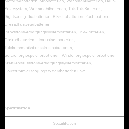
Motorradbatterien, Autobatterien, Wohnmobilbatterien, Haus-
Solarsystem, Wohnmobilbatterien, Tuk-Tuk-Batterien,
Sightseeing-Busbatterien, Rikschabatterien, Yachtbatterien,
Dreiradfahrzeugbatterien,
Bankstromversorgungssystembatterien, USV-Batterien,
Dreiradbatterien, Limousinenbatterien,
Telekommunikationsstationsbatterien,
Solarenergiespeicherbatterien, Windenergiespeicherbatterien,
Krankenhausstromversorgungssystembatterien,
Hausstromversorgungssystembatterien usw.
Spezifikation:
Spezifikation