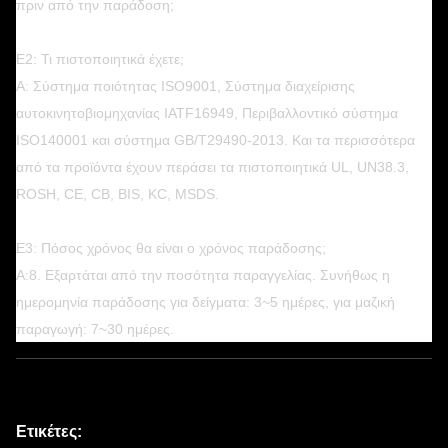
πριν από την παράδοση;
Ε2: Τι πιστοποιητικά έχετε;
Α: Σύστημα ποιότητας ISO9001, Σύστημα διαχείρισης
αυτοκινητοβιομηχανίας IATF16949, Περιβαλλοντικό σύστημα
ISO140001 και σύστημα GB/T29490-2013. Και τα περισσότερα
από τα προϊόντα έχουν περάσει τα πιστοποιητικά UL, UN38.3,
ROSH, CE, CB, BIS, KC, MSDS.
Ε3: Πόσος χρόνος θα είναι ο χρόνος παράδοσης;
Α:8. Εξαρτάται από την ποσότητα παραγγελίας. Συνήθως η
ημερομηνία παράδοσης για δείγματα: 3~5 ημέρες, για μαζική
παραγωγή: 7~30 ημέρες.
Ετικέτες: