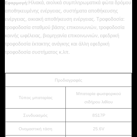
Ηλιακά, αιολικά συμπληρωματικά φώτα δρόμου
Εφαρμογή:
αποθηκευμένης ενέργειας, συστήματα αποθήκευσης
ενέργειας, οικιακή αποθήκευση ενέργειας. Τροφοδοσία:
τροφοδοσία σταθμού βάσης επικοινωνιών, τροφοδοσία
κοινής ωφέλειας, βιομηχανία επικοινωνιών, εφεδρική
τροφοδοσία έκτακτης ανάγκης και άλλη εφεδρική
τροφοδοσία συστήματος κ.λπ.
Προδιαγραφές
Μπαταρία φωσφορικού
Τύπος μπαταρίας
σιδήρου λιθίου
Συνδυασμός
8S17P
Ονομαστική τάση
25.6V