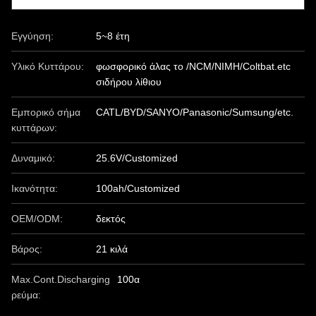
Εγγύηση:
5~8 έτη
Υλικό Κυττάρου:
φωσφορικό άλας το /NCM/NIMH/Coltbat.etc
σιδήρου λίθιου
Εμπορικό σήμα
CATL/BYD/SANYO/Panasonic/Sumsung/etc.
κυττάρων:
Δυναμικό:
25.6V/Customized
Ικανότητα:
100ah/Customized
OEM/ODM:
δεκτός
Βάρος:
21 κιλά
Max.Cont.Discharging
100α
ρεύμα: