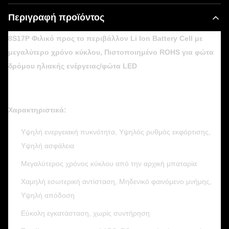
Περιγραφή προϊόντος
8S17P Φιλικό προς το περιβάλλον Li Ion Battery Cell με
μεγαλύτερο χρόνο κύκλου, Πιστοποιημένο ROHS για φώτα
δρόμου ηλιακής ενέργειας/φώτα LED
Χαρακτηριστικά:
Υψηλή ενεργειακή πυκνότητα, Υψηλός ρυθμός εκφόρτισης,
Υψηλή ασφάλεια
Μεγαλύτερος χρόνος κύκλου από την αρχική μπαταρία
Χαμηλή εσωτερική αντίσταση, Μηδενικό φαινόμενο μνήμης,
Υψηλή απόδοση
Εύκολη εγκατάσταση, χωρίς συντήρηση