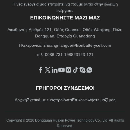
Η νέα ενέργεια μας επιτρέπει να πούμε αντίο στην έλλειψη
ενέργειας
ΕΠΙΚΟΙΝΩΝΉΣΤΕ ΜΑΖΊ ΜΑΣ
Διεύθυνση: Αριθμός 121, Οδός Guansui, Οδός Wanjiang, Πόλη
Dongguan, Επαρχία Guangdong
Ηλεκτρονικό:
zhuangniangde@liionbatterycell.com
τηλ: 0086-731-198823123-121
ΓΡΉΓΟΡΟΙ ΣΎΝΔΕΣΜΟΙ
Αρχική
Σχετικά με εμάς
προϊόντα
Επικοινωνήστε μαζί μας
Copyright © 2026 Dongguan Huaxin Power Technology Co., Ltd. All Rights
Reserved.