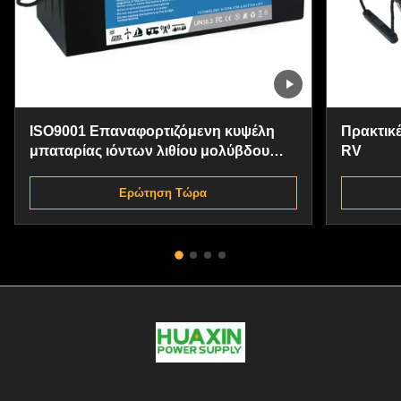
ISO9001 Επαναφορτιζόμενη κυψέλη
Πρακτικέ
μπαταρίας ιόντων λιθίου μολύβδου
RV
οξέος για αλιευτικά σκάφη
Ερώτηση Τώρα