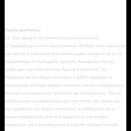
Συχνές ερωτήσεις:
Ε1: Πώς ελέγχετε την ποιότητα των προϊόντων σας;
Α: Εφαρμόζουμε το σύστημα ποιότητας ISO9001 στην παραγωγή
μας και όλη η παραγωγή είναι τυποποιημένη σύμφωνα με το 7S.
Αφομοιώσαμε τις προηγμένες εμπειρίες διαχείρισης από την
ομάδα μας στην Ιαπωνία στην Έρευνα & Ανάπτυξη, την
Παραγωγή και τον έλεγχο ποιότητας, η KAYO εφαρμόζει το
αυστηρότερο σύστημα ελέγχου ποιότητας και ένα ολοκληρωμένο
σύστημα ιχνηλασιμότητας ποιότητας και εξυπηρέτησης. Όλα τα
προϊόντα είναι ιχνηλασιμότητας από την είσοδο του υλικού έως
την παράδοση των τελικών προϊόντων, η επιθεώρηση και η
δοκιμή εφαρμόζονται κατά τη διάρκεια όλων των σταδίων
παραγωγής. και η ολοκληρωμένη δοκιμή θα πραγματοποιηθεί