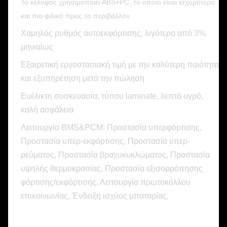
Το κέλυφος χρησιμοποιεί ABS+PC, το οποίο είναι ισχυρότερο
και πιο φιλικό προς το περιβάλλον
Χαμηλός ρυθμός αυτοεκφόρτισης, λιγότερο από 3%
μηνιαίως
Εξαιρετική εργοστασιακή τιμή με την καλύτερη ποιότητα
και εξυπηρέτηση μετά την πώληση
Ευέλικτη συσκευασία, τύπου laminate, λεπτό υγρό,
καλή ασφάλεια
Λειτουργία BMS&PCM: Προστασία υπερφόρτισης,
Προστασία υπερ-εκφόρτισης, Προστασία υπερ-
ρεύματος, Προστασία βραχυκυκλώματος, Προστασία
υψηλής θερμοκρασίας, Προστασία εξισορρόπησης
φόρτισης/εκφόρτισης, Λειτουργία πρωτοκόλλου
επικοινωνίας, Ένδειξη ισχύος μπαταρίας.