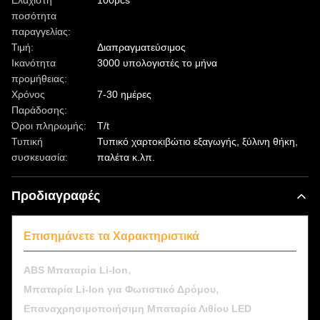
Ελάχιστη
100pcs
ποσότητα
παραγγελίας:
Τιμή:
Διαπραγματεύσιμος
Ικανότητα
3000 υπολογιστές το μήνα
προμήθειας:
Χρόνος
7-30 ημέρες
Παράδοσης:
Όροι πληρωμής:
T/t
Τυπική
Τυπικό χαρτοκιβώτιο εξαγωγής, ξύλινη θήκη,
συσκευασία:
παλέτα κ.λπ.
Προδιαγραφές
Επισημάνετε τα Χαρακτηριστικά
,
ABS Μπαταρία Li-Ion
,
Μπαταρία Li-Ion για Φωτιστικό Δρόμου
Επαναχρησιμοποιήσιμη Μπαταρία Λιθίου LED