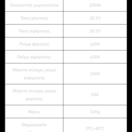
Ονομαστική χωρητικότητα
100Ah
Τάση φόρτισης
29.2V
Τάση εκφόρτισης
29.2V
Ρεύμα φόρτισης
≥20A
Ρεύμα εκφόρτισης
≥20A
Μέγιστο συνεχές ρεύμα
100A
εκφόρτισης
Μέγιστο συνεχές ρεύμα
50A
φόρτισης
Βάρος
21Kg
Θερμοκρασία
0℃~45℃