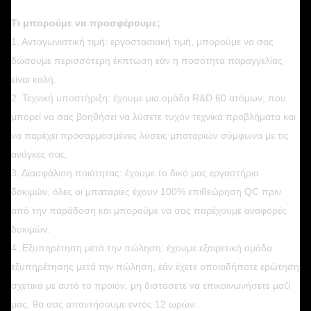
Τι μπορούμε να προσφέρουμε;
1. Ανταγωνιστική τιμή: εργοστασιακή τιμή, μπορούμε να σας
δώσουμε περισσότερη έκπτωση εάν η ποσότητα παραγγελίας
είναι καλή.
2. Τεχνική υποστήριξη: έχουμε μια ομάδα R&D 60 ατόμων, που
μπορεί να σας βοηθήσει να λύσετε τυχόν τεχνικά προβλήματα και
να παρέχει προσαρμοσμένες λύσεις μπαταριών σύμφωνα με τις
ανάγκες σας.
3. Διασφάλιση ποιότητας: έχουμε το δικό μας εργαστήριο
δοκιμών, όλες οι μπαταρίες έχουν 100% επιθεώρηση QC πριν
από την παράδοση και μπορούμε να σας παρέχουμε αναφορές
δοκιμών.
4. Εξυπηρέτηση μετά την πώληση: έχουμε εξαιρετική ομάδα
εξυπηρέτησης μετά την πώληση, εάν έχετε οποιαδήποτε ερώτηση
σχετικά με αυτό το προϊόν, μη διστάσετε να επικοινωνήσετε μαζί
μας, θα σας απαντήσουμε εντός 12 ωρών.