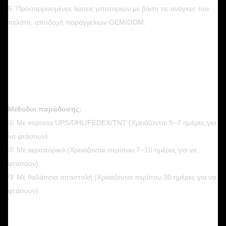
5. Προσαρμοσμένες λύσεις μπαταριών με βάση τις ανάγκες του
πελάτη, αποδοχή παραγγελιών OEM/ODM.
Μέθοδοι παράδοσης:
① Με express UPS/DHL/FEDEX/TNT (Χρειάζονται 5~7 ημέρες για
να φτάσουν).
② Με αεροπορικά (Χρειάζονται περίπου 7~10 ημέρες για να
φτάσουν).
③ Με θαλάσσια αποστολή (Χρειάζονται περίπου 30 ημέρες για να
φτάσουν).