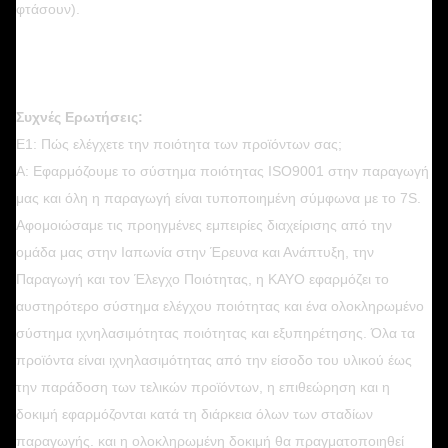
φτάσουν).
Συχνές Ερωτήσεις:
Ε1: Πώς ελέγχετε την ποιότητα των προϊόντων σας;
Α: Εφαρμόζουμε το σύστημα ποιότητας ISO9001 στην παραγωγή
μας και όλη η παραγωγή είναι τυποποιημένη σύμφωνα με το 7S.
Αφομοιώσαμε τις προηγμένες εμπειρίες διαχείρισης από την
ομάδα μας στην Ιαπωνία στην Έρευνα και Ανάπτυξη, την
Παραγωγή και τον Έλεγχο Ποιότητας, η KAYO εφαρμόζει το
αυστηρότερο σύστημα ελέγχου ποιότητας και ένα ολοκληρωμένο
σύστημα ιχνηλασιμότητας ποιότητας και εξυπηρέτησης. Όλα τα
προϊόντα είναι ιχνηλασιμότητας από την είσοδο του υλικού έως
την παράδοση των τελικών προϊόντων, η επιθεώρηση και η
δοκιμή εφαρμόζονται κατά τη διάρκεια όλων των σταδίων
παραγωγής. και η ολοκληρωμένη δοκιμή θα πραγματοποιηθεί