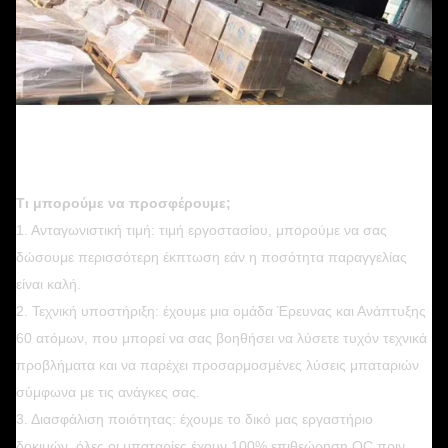
Τι μπορούμε να προσφέρουμε;
1. Ανταγωνιστική τιμή: τιμή εργοστασίου, μπορούμε να σας
δώσουμε περισσότερη έκπτωση εάν η ποσότητα παραγγελίας
είναι καλή.
2. Τεχνική υποστήριξη: έχουμε μια ομάδα Έρευνας και Ανάπτυξης
60 ατόμων, που μπορεί να σας βοηθήσει να λύσετε τυχόν τεχνικά
προβλήματα και να παρέχει προσαρμοσμένες λύσεις μπαταριών
σύμφωνα με τις ανάγκες σας.
3. Διασφάλιση ποιότητας: έχουμε το δικό μας εργαστήριο
δοκιμών, όλες οι μπαταρίες έχουν 100% επιθεώρηση QC πριν