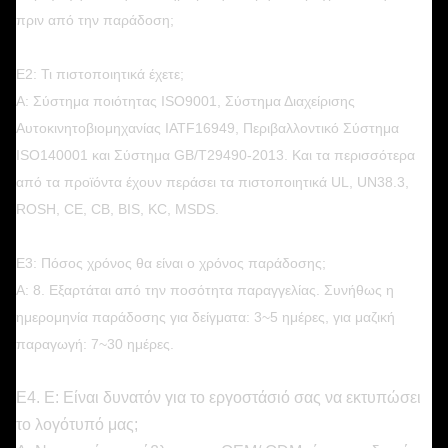
πριν από την παράδοση;
Ε2: Τι πιστοποιητικά έχετε;
Α: Σύστημα ποιότητας ISO9001, Σύστημα Διαχείρισης
Αυτοκινητοβιομηχανίας IATF16949, Περιβαλλοντικό Σύστημα
ISO140001 και Σύστημα GB/T29490-2013. Και τα περισσότερα
από τα προϊόντα έχουν περάσει τα πιστοποιητικά UL, UN38.3,
ROSH, CE, CB, BIS, KC, MSDS.
Ε3: Πόσος χρόνος θα είναι ο χρόνος παράδοσης;
Α: 8. Εξαρτάται από την ποσότητα παραγγελίας. Συνήθως η
ημερομηνία παράδοσης για δείγματα: 3~5 ημέρες, για μαζική
παραγωγή: 7~30 ημέρες.
Ε4. Ε: Είναι δυνατόν για το εργοστάσιό σας να εκτυπώσει
το λογότυπό μας;