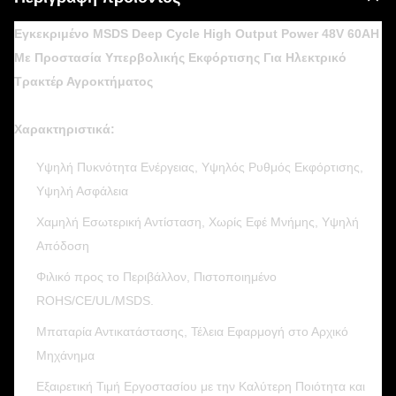
Εγκεκριμένο MSDS Deep Cycle High Output Power 48V 60AH
Με Προστασία Υπερβολικής Εκφόρτισης Για Ηλεκτρικό
Τρακτέρ Αγροκτήματος
Χαρακτηριστικά:
Υψηλή Πυκνότητα Ενέργειας, Υψηλός Ρυθμός Εκφόρτισης,
Υψηλή Ασφάλεια
Χαμηλή Εσωτερική Αντίσταση, Χωρίς Εφέ Μνήμης, Υψηλή
Απόδοση
Φιλικό προς το Περιβάλλον, Πιστοποιημένο
ROHS/CE/UL/MSDS.
Μπαταρία Αντικατάστασης, Τέλεια Εφαρμογή στο Αρχικό
Μηχάνημα
Εξαιρετική Τιμή Εργοστασίου με την Καλύτερη Ποιότητα και