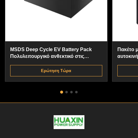
MSDS Deep Cycle EV Battery Pack
Πακέτο 
Πολυλειτουργικό ανθεκτικό στις
αυτοκινή
εκρήξεις
Σταθερό
λιθίου
Ερώτηση Τώρα