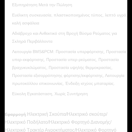
Εξυπηρέτηση Μετά την Πώληση
Ευέλικτη συσκευασία, πλαστικοποιημένος τύπος, λεπτό υγρό,
καλή ασφάλεια
Αδιάβροχο και Ανθεκτικό στη Βροχή Βύσμα Ρεύματος για
Σκληρά Περιβάλλοντα
Λειτουργία BMS&PCM: Προστασία υπερφόρτισης, Προστασία
υπερ-εκφόρτισης, Προστασία υπερ-ρεύματος, Προστασία
βραχυκυκλώματος, Προστασία υψηλής θερμοκρασίας,
Προστασία εξισορρόπησης φόρτισης/εκφόρτισης, Λειτουργία
πρωτοκόλλου επικοινωνίας, Ένδειξη ισχύος μπαταρίας.
Εύκολη Εγκατάσταση, Χωρίς Συντήρηση
Ηλεκτρική Σκούπα/Ηλεκτρικό σκούτερ/
Εφαρμογή
:
Ηλεκτρικό Ποδήλατο/Ηλεκτρικό Φορτηγό Διανομής/
Ηλεκτρικό Τρακτέρ Αγροκτήματος/Ηλεκτρικό Φορτηγό