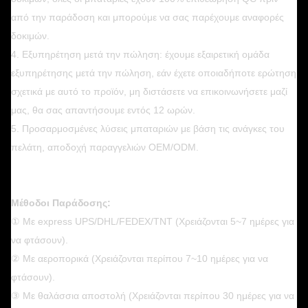
από την παράδοση και μπορούμε να σας παρέχουμε αναφορές
δοκιμών.
4. Εξυπηρέτηση μετά την πώληση: έχουμε εξαιρετική ομάδα
εξυπηρέτησης μετά την πώληση, εάν έχετε οποιαδήποτε ερώτηση
σχετικά με αυτό το προϊόν, μη διστάσετε να επικοινωνήσετε μαζί
μας, θα σας απαντήσουμε εντός 12 ωρών.
5. Προσαρμοσμένες λύσεις μπαταριών με βάση τις ανάγκες του
πελάτη, αποδοχή παραγγελιών OEM/ODM.
Μέθοδοι Παράδοσης:
① Με express UPS/DHL/FEDEX/TNT (Χρειάζονται 5~7 ημέρες για
να φτάσουν).
② Με αεροπορικά (Χρειάζονται περίπου 7~10 ημέρες για να
φτάσουν).
③ Με θαλάσσια αποστολή (Χρειάζονται περίπου 30 ημέρες για να