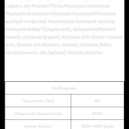
Logistics και Φορτηγό Πόλης/Ηλεκτρικά αυτοκίνητα/
Ηλεκτρικά αυτοκίνητα/ Ηλεκτρικά λεωφορεία/Ηλεκτρικά
φορτηγά/ ανυψωτικά περονοφόρα/ Ηλεκτρικά σκούτερ/
Ηλεκτρικά σκάφη/ Οχήματα εκτός δρόμου/αποθήκευση
οικιακής ενέργειας/ψηφιακή /ενέργεια από ηλιακή ενέργεια
εκτός δικτύου /αποθήκευση αιολικής ενέργειας/Βάση
τηλεπικοινωνιών και εφεδρική παροχή ρεύματος
Προδιαγραφές
Ονομαστική Τάση
48V
Ονομαστική Χωρητικότητα
60AH
Χρόνος Κύκλου
3000~4000 φορές