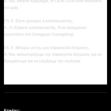
Α: Ναι, κανένα πρόβλημα, το OEM/ ODM είναι αποδεκτό
για εμάς.
Ε5. Ε: Είστε έμπορος ή κατασκευαστής;
Α.: Α: Είμαστε κατασκευαστής. Ένα πραγματικό
εργοστάσιο στο Dongguan Guangdong!
Ε6. Ε: Μπορώ να έχω μια παραγγελία δείγματος;
Α: Ναι, καλωσορίζουμε την παραγγελία δείγματος για να
δοκιμάσουμε και να ελέγξουμε την ποιότητα.
Ετικέτες: