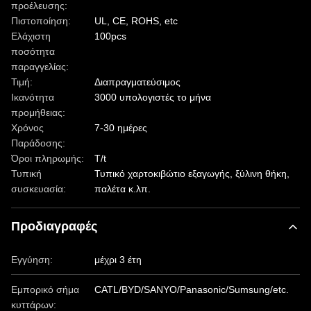
προέλευσης:
Πιστοποίηση:
UL, CE, ROHS, etc
Ελάχιστη
100pcs
ποσότητα
παραγγελίας:
Τιμή:
Διαπραγματεύσιμος
Ικανότητα
3000 υπολογιστές το μήνα
προμήθειας:
Χρόνος
7-30 ημέρες
Παράδοσης:
Όροι πληρωμής:
T/t
Τυπική
Τυπικό χαρτοκιβώτιο εξαγωγής, ξύλινη θήκη,
συσκευασία:
παλέτα κ.λπ.
Προδιαγραφές
Εγγύηση:
μέχρι 3 έτη
Εμπορικό σήμα
CATL/BYD/SANYO/Panasonic/Sumsung/etc.
κυττάρων: