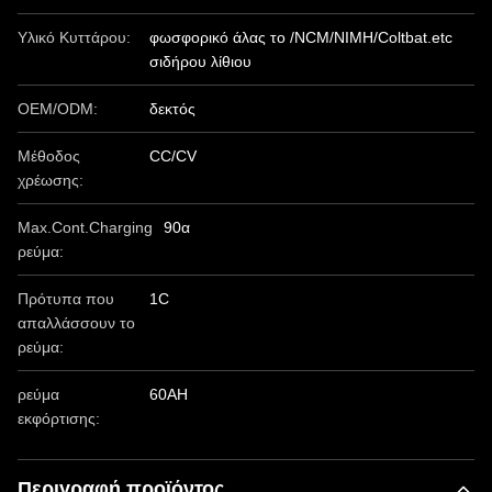
Υλικό Κυττάρου:
φωσφορικό άλας το /NCM/NIMH/Coltbat.etc
σιδήρου λίθιου
OEM/ODM:
δεκτός
Μέθοδος
CC/CV
χρέωσης:
Max.Cont.Charging
90α
ρεύμα:
Πρότυπα που
1C
απαλλάσσουν το
ρεύμα:
ρεύμα
60AH
εκφόρτισης:
Περιγραφή προϊόντος