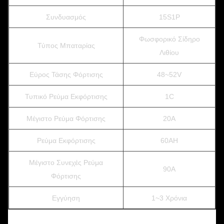
Συνδυασμός
15S1P
Φωσφορικό Σίδηρο
Τύπος Μπαταρίας
Λιθίου
Εύρος Τάσης Φόρτισης
48~52V
Τυπικό Ρεύμα Εκφόρτισης
1C
Μέγιστο Ρεύμα Φόρτισης
20A
Ρεύμα Εκφόρτισης
60AH
Μέγιστο Συνεχές Ρεύμα
90A
Φόρτισης
Εγγύηση
1~3 Χρόνια