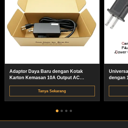
Adaptor Daya Baru dengan Kotak
Universa
Karton Kemasan 10A Output AC
dengan 1
125*41*34mm Pembeli B2B
16AWG K
H40mm 
Tanya Sekarang