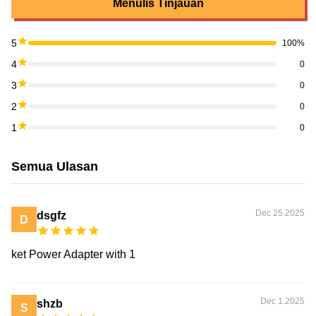
Menulis Tinjauan
5
100%
4
0
3
0
2
0
1
0
Semua Ulasan
Dec 25.2025
dsgfz
D
ket Power Adapter with 1
Dec 1.2025
shzb
S