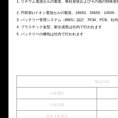
1. リチウム電池セルの製造、角柱形状およびその他の特殊
2. 円筒形Liイオン電池セルの製造、18650、26650、14500、3
3. バッテリー管理システム（BMS）設計、PCM、PCB、社
4. プラスチック金型、射出成形は社内で行われます
5. バッテリーの梱包は社内で行われます
製品仕様
公称電圧
公称容量
標準充電電流