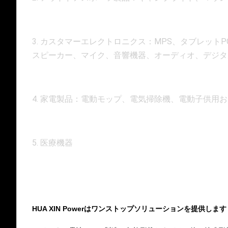
3. カスタマーエレクトロニクス：MPS、タブレットP
スピーカー、マイク、音響機器、オーディオ、デジタ
4. 家電製品：電動モップ、電気掃除機、電動子供用
5. 医療機器
HUA XIN Powerはワンストップソリューションを提供します