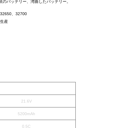
形状のバッテリー、湾曲したバッテリー。
2650、32700
内生産
21.6V
5200mAh
0.5C