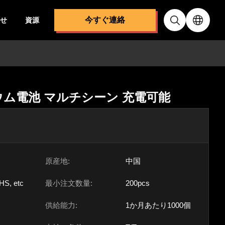
今すぐ連絡
せ
資源
チウム電池 マルチシーン 充電可能
原産地:
中国
HS, etc
最小注文数量:
200pcs
供給能力:
1か月あたり1000個