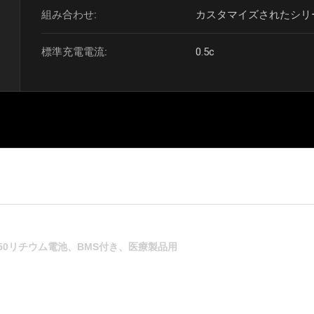
組み合わせ:
カスタマイズされたシリ
標準充電電流:
0.5c
18650リチウム電池、BMS付き、医療製品用