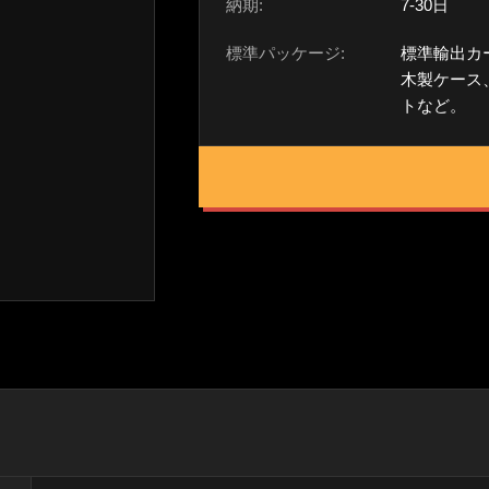
納期:
7-30日
標準パッケージ:
標準輸出カ
木製ケース
トなど。