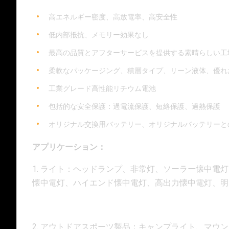
高エネルギー密度、高放電率、高安全性
低内部抵抗、メモリー効果なし
最高の品質とアフターサービスを提供する素晴らしい工
柔軟なパッケージング、積層タイプ、リーン液体、優れ
工業グレード高性能リチウム電池
包括的な安全保護：過電流保護、短絡保護、過熱保護
オリジナル交換用バッテリー、オリジナルバッテリーと
アプリケーション：
1. ライト：ヘッドランプ、非常灯、ソーラー懐中電
懐中電灯、ハイエンド懐中電灯、高出力懐中電灯、明
2. アウトドアスポーツ製品：キャンプライト、マウ