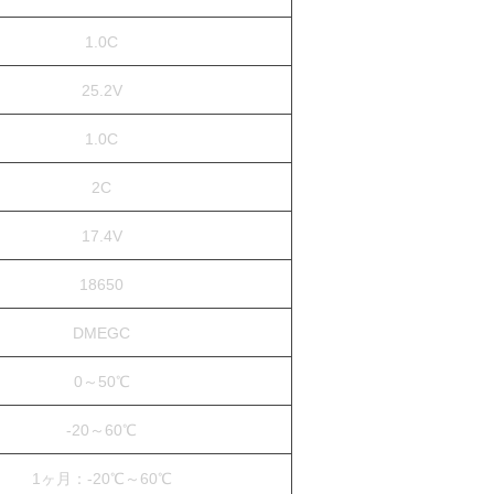
1.0C
25.2V
1.0C
2C
17.4V
18650
DMEGC
0～50℃
-20～60℃
1ヶ月：-20℃～60℃