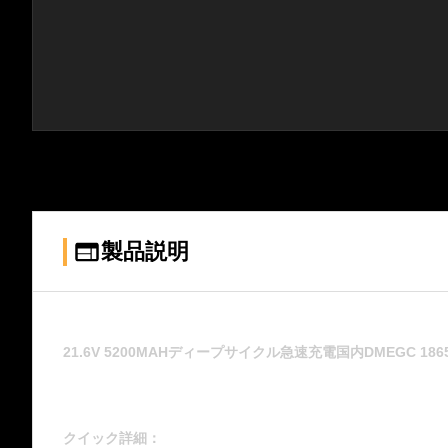
製品説明
21.6V 5200MAHディープサイクル急速充電国内DMEGC 
クイック詳細：