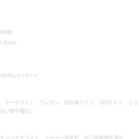
場価格
た安全性
の完璧なマッチング
灯、サーチライト、ランタン、自転車ライト、LEDライト、ミリ
るい懐中電灯。
ンテンバイクライト、ソーラー非常灯、自己防衛懐中電灯、