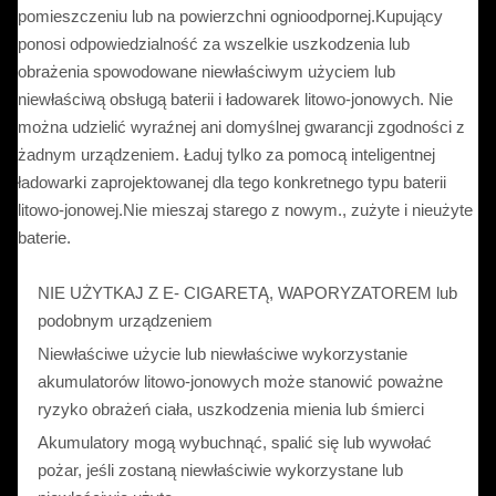
pomieszczeniu lub na powierzchni ognioodpornej.Kupujący
ponosi odpowiedzialność za wszelkie uszkodzenia lub
obrażenia spowodowane niewłaściwym użyciem lub
niewłaściwą obsługą baterii i ładowarek litowo-jonowych. Nie
można udzielić wyraźnej ani domyślnej gwarancji zgodności z
żadnym urządzeniem. Ładuj tylko za pomocą inteligentnej
ładowarki zaprojektowanej dla tego konkretnego typu baterii
litowo-jonowej.Nie mieszaj starego z nowym., zużyte i nieużyte
baterie.
NIE UŻYTKAJ Z E- CIGARETĄ, WAPORYZATOREM lub
podobnym urządzeniem
Niewłaściwe użycie lub niewłaściwe wykorzystanie
akumulatorów litowo-jonowych może stanowić poważne
ryzyko obrażeń ciała, uszkodzenia mienia lub śmierci
Akumulatory mogą wybuchnąć, spalić się lub wywołać
pożar, jeśli zostaną niewłaściwie wykorzystane lub