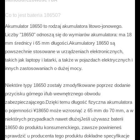
Co to jest bateria 18650?
Akumulator 18650 to rodzaj akumulatora litowo-jonowego.
Liczby "18650" odnoszą się do wymiarów akumulatora: ma 18
mm średnicy i 65 mm długości.Akumulatory 18650 są
powszechnie stosowane w urządzeniach elektronicznych,
takich jak laptopy i latarki, a także w pojazdach elektrycznych i
innych zastosowaniach o dużej mocy.
Niektóre typy 18650 zostały zmodyfikowane poprzez dodanie
przycisku górnego i/lub wewnętrznego obwodu
zabezpieczającego.Dzięki temu długość fizyczna akumulatora
o pojemności ¥18650 może wzrosnąć z 65 mm do 70 mm, a w
niektórych przypadkach nawet dłużejJeśli używasz baterii
18650 do produktu konsumenckiego, zawsze powinieneś
sprawdzić u producenta tego produktu dokładne specyfikacje