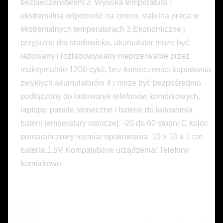
bezpieczeństwem 2. Wysoka temperatura i
ekstremalna odporność na zimno, stabilna praca w
ekstremalnych temperaturach 3.Ekonomiczne i
przyjazne dla środowiska, akumulator może być
ładowany i rozładowywany nieprzerwanie przez
maksymalnie 1200 cykli, bez konieczności kupowania
zwykłych akumulatorów 4.i może być bezpośrednio
podłączony do ładowarek telefonów komórkowych,
laptopy, panele słoneczne i baterie do ładowania
baterii temperatury roboczej: -20 do 60 stopni C kolor:
pomarańczowy rozmiar opakowania: 10 x 10 x 1 cm
bateria:1.5V Kompatybilne urządzenia: Telefony
komórkowe