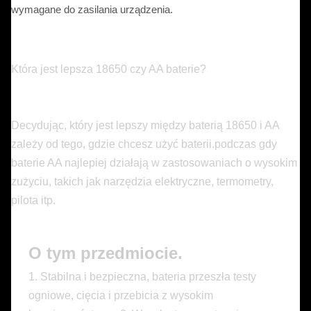
wymagane do zasilania urządzenia.
Która jest lepsza 18650 czy AA baterie?
Decydując, który jest lepszy między baterią 18650 i AA
zależy od tego, gdzie chcesz użyć baterii.podczas gdy
baterie AA najlepiej działają w zastosowaniach o wysokim
zużyciu, takich jak narzędzia elektryczne, termometry,
pilota itp.
O tym przedmiocie.
1. Stabilna i bezpieczna, bateria przeszła testy
ogniowe, cięcia i przebicia z wysokim