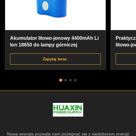
Akumulator litowo-jonowy 4400mAh Li
Praktyc
Ion 18650 do lampy górniczej
litowo-j
baterie L
Zapytaj teraz.
Nowa energia pozwala nam pożegnać się z niedoborem energii