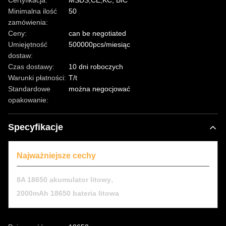
Certyfikacja:
MSDS,CE,KC, BIC
Minimalna ilość
50
zamówienia:
Ceny:
can be negotiated
Umiejętność
500000pcs/miesiąc
dostaw:
Czas dostawy:
10 dni roboczych
Warunki płatności:
T/t
Standardowe
można negocjować
opakowanie:
Specyfikacje
Najważniejsze cechy
,
8A 18650 akumulator litowy
2000mAh 18650 bateria litowa