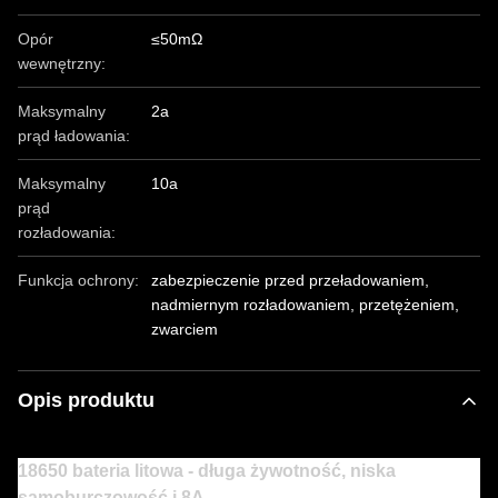
Opór
≤50mΩ
wewnętrzny:
Maksymalny
2a
prąd ładowania:
Maksymalny
10a
prąd
rozładowania:
Funkcja ochrony:
zabezpieczenie przed przeładowaniem,
nadmiernym rozładowaniem, przetężeniem,
zwarciem
Opis produktu
18650 bateria litowa - długa żywotność, niska
samoburczowość i 8A