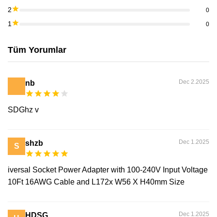
2
0
1
0
Tüm Yorumlar
Dec 2.2025
nb
SDGhz v
Dec 1.2025
shzb
S
iversal Socket Power Adapter with 100-240V Input Voltage
10Ft 16AWG Cable and L172x W56 X H40mm Size
Dec 1.2025
HDSG