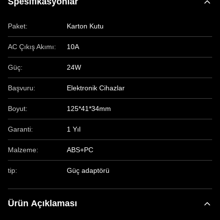
Spesifikasyonlar
Paket:
Karton Kutu
AC Çıkış Akımı:
10A
Güç:
24W
Başvuru:
Elektronik Cihazlar
Boyut:
125*41*34mm
Garanti:
1 Yıl
Malzeme:
ABS+PC
tip:
Güç adaptörü
Ürün Açıklaması