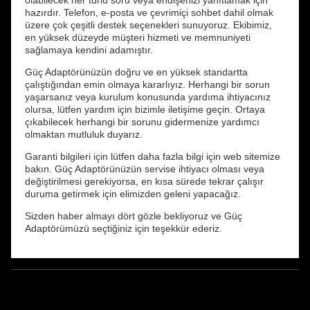
olabilecek her türlü soru veya endişenizi yanıtlamak için
hazırdır. Telefon, e-posta ve çevrimiçi sohbet dahil olmak
üzere çok çeşitli destek seçenekleri sunuyoruz. Ekibimiz,
en yüksek düzeyde müşteri hizmeti ve memnuniyeti
sağlamaya kendini adamıştır.
Güç Adaptörünüzün doğru ve en yüksek standartta
çalıştığından emin olmaya kararlıyız. Herhangi bir sorun
yaşarsanız veya kurulum konusunda yardıma ihtiyacınız
olursa, lütfen yardım için bizimle iletişime geçin. Ortaya
çıkabilecek herhangi bir sorunu gidermenize yardımcı
olmaktan mutluluk duyarız.
Garanti bilgileri için lütfen daha fazla bilgi için web sitemize
bakın. Güç Adaptörünüzün servise ihtiyacı olması veya
değiştirilmesi gerekiyorsa, en kısa sürede tekrar çalışır
duruma getirmek için elimizden geleni yapacağız.
Sizden haber almayı dört gözle bekliyoruz ve Güç
Adaptörümüzü seçtiğiniz için teşekkür ederiz.