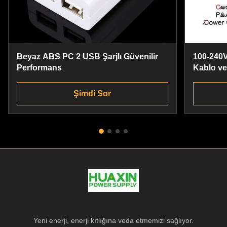
Beyaz ABS PC 2 USB Şarjlı Güvenilir
100-240V
Performans
Kablo v
Evrensel
Şimdi Sor
Yeni enerji, enerji kıtlığına veda etmemizi sağlıyor.