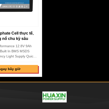
hate Cell thực tế,
 nổ chu kỳ sâu
rformance 12.8V 9Ah
 Built In BMS MSDS
cy Light Supply Quick
Density,High Discharge
Internal Resistance,No
ngay bây giờ
erformance Pollution
Rohs/CE,etc. Great