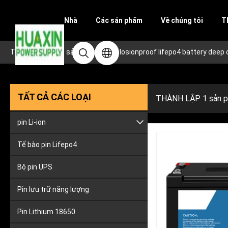
Nhà
Các sản phẩm
Về chúng tôi
T
Trang chủ
/
các sản phẩm
/
explosionproof lifepo4 battery deep 
TẤT CẢ CÁC LOẠI
THÀNH LẬP 1 sản 
pin Li-ion
Ắc quy lithium cho ô tô
Tế bào pin Lifepo4
Pin Công cụ Lithium Ion
Bộ pin UPS
Pin lưu trữ năng lượng
Pin Lithium 18650