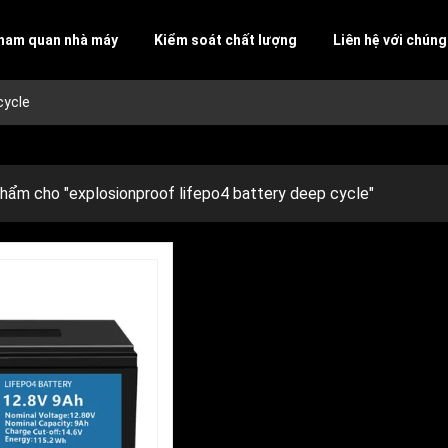
ham quan nhà máy
Kiểm soát chất lượng
Liên hệ với chúng
cycle
phẩm cho
"explosionproof lifepo4 battery deep cycle"