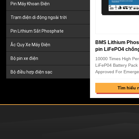
Pin Máy Khoan Điện
Trạm điện di động ngoài trời
Pin Lithium Sắt Phosphate
BMS Lithium Phosp
Ắc Quy Xe Máy Điện
pin LiFePO4 chống
Bộ pin xe điện
10000 Times High Pe
LiFeP04 Battery Pack
Approved For Emergen
Bộ điều hợp điện sạc
Details: High Energy 
Rate,High Saftey Low 
Tìm hiểu 
Memory Effect,High P
Free,Pass the Reach 
Factory ...