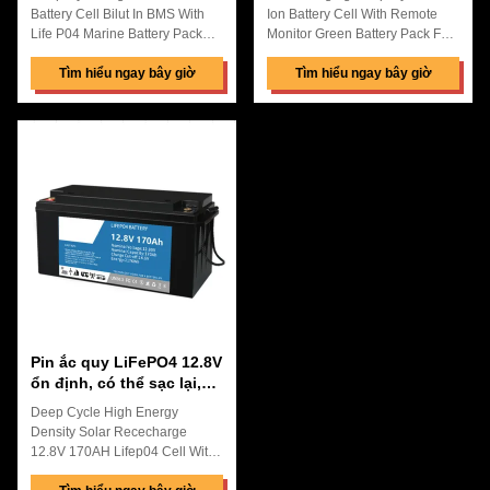
cho xe golf
Battery Cell Bilut In BMS With
Ion Battery Cell With Remote
Life P04 Marine Battery Pack
Monitor Green Battery Pack For
For Golf Cart /Electric Drone
Electric Truck /EV Quick Details:
Quick Details: High Energy
Tìm hiểu ngay bây giờ
High Energy Denstiy,High
Tìm hiểu ngay bây giờ
Density,High Discharg
Discharge Rate,High Saftey
Rate,High Saftey Low Internal
Low Internal Resistance,Zero
Resistance,No Memory
Mermory Effect,High
Effect,High Performance
Performance Using Iron
Flexible packaging, laminated
Phosphate Battery ,Which is
type, lean liquid, good safety
more Enviromental Friendly
Great Factory Price with Best
After 13 procedures, 9 layers of
Quality and After-Selling Service
protection R&D design, it can
Replacement Battery ,Perfect
easily deal with circuit overload,
Macth To Original Machine The
short circuit and other problems,
shell uses ABS+PC, which is
and ensure the safety of power
stronger and more
supply and
Pin ắc quy LiFePO4 12.8V
ổn định, có thể sạc lại,
Pin chu kỳ sâu Lithium
Deep Cycle High Energy
Ion cho tàu thuyền
Density Solar Rececharge
12.8V 170AH Lifep04 Cell With
BMS For Caravan/Camping Car