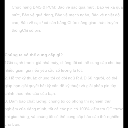
Chức năng BMS & PCM: Bảo vệ sạc quá mức, Bảo vệ xả quá
mức, Bảo vệ quá dòng, Bảo vệ mạch ngắn, Bảo vệ nhiệt độ
cao, Bảo vệ sạc / xả cân bằng,Chức năng giao thức truyền
thôngChỉ số pin.
Chúng ta có thể cung cấp gì?
1Giá cạnh tranh: giá nhà máy, chúng tôi có thể cung cấp cho bạn
nhiều giảm giá nếu yêu cầu số lượng là tốt.
2. Hỗ trợ kỹ thuật: chúng tôi có đội ngũ R & D 60 người, có thể
giúp bạn giải quyết bất kỳ vấn đề kỹ thuật và giải pháp pin tùy
chỉnh theo nhu cầu của bạn.
3. Đảm bảo chất lượng: chúng tôi có phòng thí nghiệm thử
nghiệm của riêng mình, tất cả các pin có 100% kiểm tra QC trước
khi giao hàng, và chúng tôi có thể cung cấp báo cáo thử nghiệm
cho bạn.