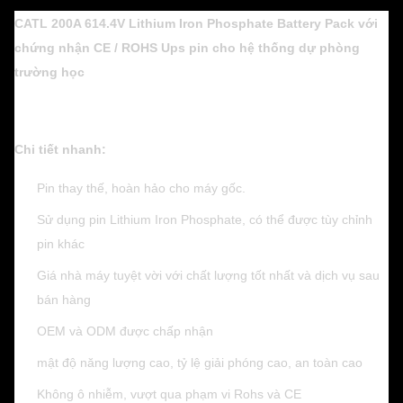
CATL 200A 614.4V Lithium Iron Phosphate Battery Pack với
chứng nhận CE / ROHS Ups pin cho hệ thống dự phòng
trường học
Chi tiết nhanh:
Pin thay thế, hoàn hảo cho máy gốc.
Sử dụng pin Lithium Iron Phosphate, có thể được tùy chỉnh
pin khác
Giá nhà máy tuyệt vời với chất lượng tốt nhất và dịch vụ sau
bán hàng
OEM và ODM được chấp nhận
mật độ năng lượng cao, tỷ lệ giải phóng cao, an toàn cao
Không ô nhiễm, vượt qua phạm vi Rohs và CE