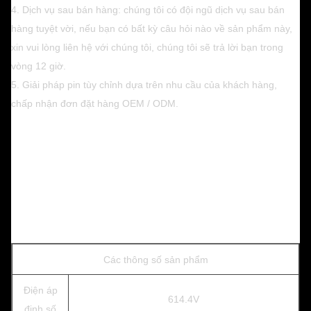
4. Dịch vụ sau bán hàng: chúng tôi có đội ngũ dịch vụ sau bán
hàng tuyệt vời, nếu bạn có bất kỳ câu hỏi nào về sản phẩm này,
xin vui lòng liên hệ với chúng tôi, chúng tôi sẽ trả lời bạn trong
vòng 12 giờ.
5. Giải pháp pin tùy chỉnh dựa trên nhu cầu của khách hàng,
chấp nhận đơn đặt hàng OEM / ODM.
Các thông số sản phẩm
Điện áp
614.4V
định số