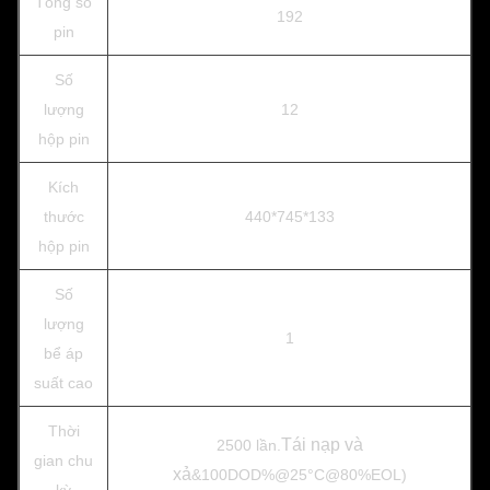
Tổng số
192
pin
Số
lượng
12
hộp pin
Kích
thước
440*745*133
hộp pin
Số
lượng
1
bể áp
suất cao
Thời
Tái nạp và
2500 lần.
gian chu
xả
&100DOD%@25°C@80%EOL)