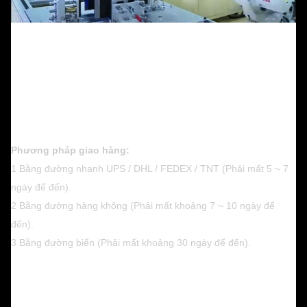
Phương pháp giao hàng:
1 Bằng đường nhanh UPS / DHL / FEDEX / TNT (Phải mất 5 ~ 7
ngày để đến).
2 Bằng đường hàng không (Phải mất khoảng 7 ~ 10 ngày để
đến).
3 Bằng đường biển (Phải mất khoảng 30 ngày để đến).