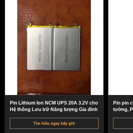
Pin Lithium Ion NCM UPS 20A 3.2V cho
Pin pin
Hệ thống Lưu trữ Năng lượng Gia đình
tường, P
năng lượ
Tìm hiểu ngay bây giờ