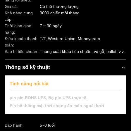
hàng tối thiểu:
Giá cả:
Có thể thương lượng
Khả năng cung
3000 chiếc mỗi tháng
cấp:
Thời gian giao
7 ~ 30 ngày
hàng:
Điều khoản thanh
T/T, Western Union, Moneygram
toán:
Bao bì tiêu chuẩn:
Thùng xuất khẩu tiêu chuẩn, vỏ gỗ, pallet, v.v.
Thông số kỹ thuật
Tính năng nổi bật
,
,
pin pin ROHS UPS
Bộ pin UPS thực tế
Pin hệ thống mặt trời chống ăn mòn ngoài lưới
Bảo hành:
5~8 tuổi