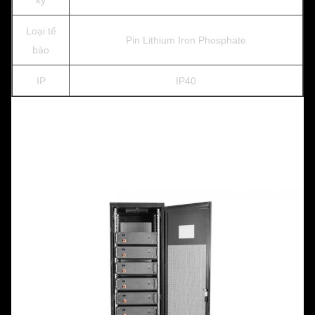
kỳ
Loại tế
Pin Lithium Iron Phosphate
bào
IP
IP40