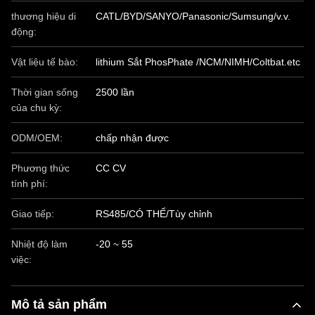
thương hiệu di
CATL/BYD/SANYO/Panasonic/Sumsung/v.v.
động:
Vật liệu tế bào:
lithium Sắt PhosPhate /NCM/NIMH/Coltbat.etc
Thời gian sống
2500 lần
của chu kỳ:
ODM/OEM:
chấp nhận được
Phương thức
CC CV
tính phí:
Giao tiếp:
RS485/CÓ THỂ/Tùy chỉnh
Nhiệt độ làm
-20 ~ 55
việc:
Mô tả sản phẩm