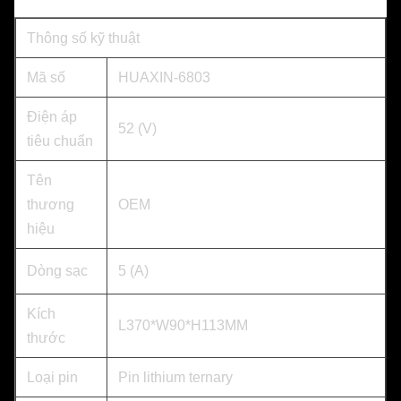
Thông số kỹ thuật
Mã số
HUAXIN-6803
Điện áp
52 (V)
tiêu chuẩn
Tên
thương
OEM
hiệu
Dòng sạc
5 (A)
Kích
L370*W90*H113MM
thước
Loại pin
Pin lithium ternary