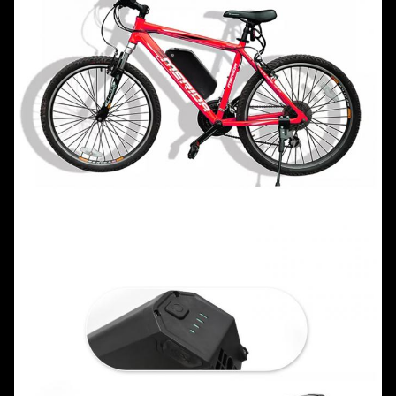
36V15AH [trong nước 2500] bao gồm
bộ sạc, 36V15AH [LG2600] bao gồm bộ
sạc, 36V15AH [Samsung 2600] bao
gồm bộ sạc, 48V13AH
[trong nước 2500] bao gồm bộ sạc,
48V13AH [LG2600] bao gồm bộ sạc,
48V13AH [Samsung 2600] bao gồm Bộ
Thông số
chuyển đổi sạc, 48V16AH
kỹ thuật
[Panasonic 3200] với bộ sạc,
48V17.5AH [Samsung 3500] với bộ sạc,
52V13AH [trong nước 2500] với bộ sạc,
52V14.5AH [Samsung
2900] với bộ sạc, 52V16AH [Panasonic
3200] với bộ sạc, 52V17.5AH [Samsung