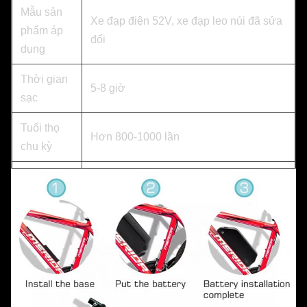
Mẫu sản
Xe đạp điện 52V, xe đạp leo núi đã sửa
phẩm áp
đổi
dụng
Thời gian
5-8 giờ
sạc
Tuổi thọ
Hơn 800-1000 lần
chu kỳ
Vật liệu
Lithium ternary năng lượng 18650
Điện áp
58.8V
sạc
Nhiệt độ
-20℃-60℃
hoạt động
OEM/ODM
Được chào đón