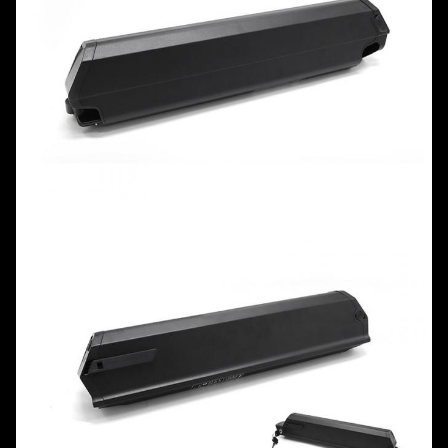
3500] với bộ sạc