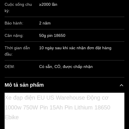
Cuộc sống chu
≥2000 lần
kỳ:
Bảo hành:
2 năm
Cân nặng:
50g pin 18650
Thời gian dẫn
10 ngày sau khi xác nhận đơn đặt hàng
đầu:
OEM:
Có sẵn, CÓ, được chấp nhận
Mô tả sản phẩm
Xe đạp điện EU US Warehouse Động cơ
1000w 750W Pin 15Ah Pin Lithium 18650
Ebike