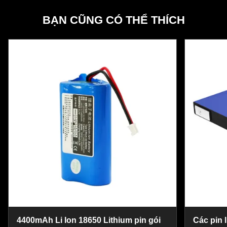
BẠN CŨNG CÓ THỂ THÍCH
4400mAh Li Ion 18650 Lithium pin gói
Các pin 