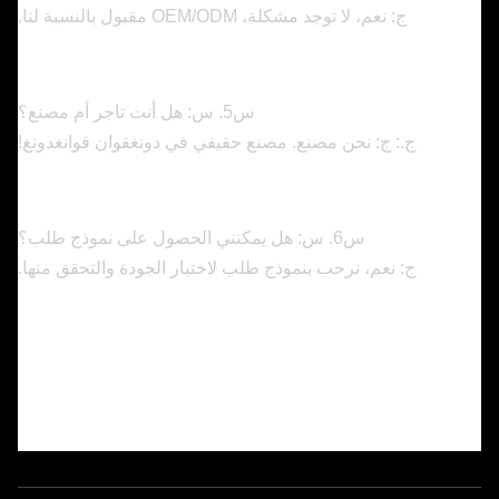
ج: نعم، لا توجد مشكلة، OEM/ODM مقبول بالنسبة لنا.
س5. س: هل أنت تاجر أم مصنع؟
ج.: ج: نحن مصنع. مصنع حقيقي في دونغقوان قوانغدونغ!
س6. س: هل يمكنني الحصول على نموذج طلب؟
ج: نعم، نرحب بنموذج طلب لاختبار الجودة والتحقق منها.