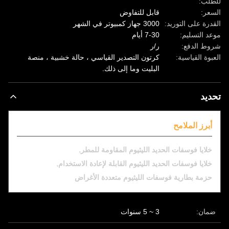
للطلب:
السعر:
قابل للتفاوض
القدرة على التوريد:
3000 جهاز كمبيوتر في الشهر
موعد التسليم:
7-30 أيام
شروط الدفع:
ر/ر
العبوة القياسية:
كرتون التصدير القياسي ، حالة خشبية ، منصة
البليت وما إلى ذلك.
تحديد
أبرز الملامح
,
خلايا فوسفات الحديد الليثيوم المقاومة للمطر
,
خلايا فوسفات الحديد الليثيوم القابلة لإعادة الاستخدام
حزمة بطارية فوسفات الليثيوم متعددة الأغراض
ضمان:
3 ~ 5 سنوات