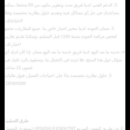
2. الدعم الفني: لدينا فريق بحث وتطوير مكون من 60 شخصًا، يمكنه
مساعدتك في حل أي مشاكل فنية وتقديم حلول بطارية مخصصة وفقًا
لاحتياجاتك.
3. ضمان الجودة: لدينا مختبر اختبار خاص بنا، جميع البطاريات تخضع
لفحص مراقبة الجودة بنسبة 100٪ قبل التسليم، ويمكننا تقديم تقارير
اختبار لك.
4. خدمة ما بعد البيع: لدينا فريق خدمة ما بعد البيع ممتاز، إذا كان لديك أي
سؤال حول هذا المنتج، فلا تتردد في الاتصال بنا، وسنقوم بالرد عليك في
غضون 12 ساعة.
5. حلول بطارية مخصصة بناءً على احتياجات العميل، قبول طلبات
OEM/ODM.
طرق التسليم:
① عن طريق الشحن السريع UPS/DHL/FEDEX/TNT (يستغرق الوصول