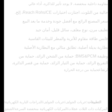
مقاومة داخلية منخفضة، لا يوجد تأثير للذاكرة، أداء عالي
خالية من التلوث، اجتازت اختبارات Reach Rohs/CE، إلخ.
سعر المصنع الرائع مع أفضل جودة وخدمة ما بعد البيع
تغليف مرن، نوع مغلف، سائل قليل، أمان جيد
قابس طاقة مقاوم للأتربة والمطر للبيئات القاسية
بطارية بديلة أصلية، تطابق مثالي مع البطارية الأصلية
وظيفة BMS&PCM: حماية من الشحن الزائد، حماية من
التفريغ الزائد، حماية من التيار الزائد، حماية من قصر الدائرة،
ارتفاع
حماية من درجة الحرارة
التطبيقات:
عربات الجولف/عربات الجولف/الدراجات النارية الكهربائية/
المركبات ذات الثلاث عجلات/المركبات الكهربائية منخفضة السرعة/الشقق