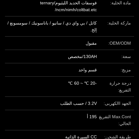
مادة الخلية:
فوسفات الحديد الليثيوم/ternary
/ncm/nimh/coltbat.etc
ماركة الخلية:
كاتل / بي واي دي / سانيو / باناسونيك / سومسونغ /
إلخ.
OEM/ODM:
مقبول
سعة:
130AH/مخصص
مزيج:
قسم واحد
درجة حرارة
-20 ℃ ~ 60 ℃
التفريغ:
الجهد االكهربى:
3.2V / حسب الطلب
Max.Cont التفريغ
195 أ
الحالي:
طريقة الشحن:
CC السيرة الذاتية