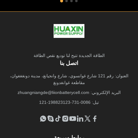
الطاقة الجديدة تتيح لنا توديع نقص الطاقة
اتصل بنا
العنوان: رقم 121 شارع غوانسوي، شارع وانجيانغ، مدينة دونغغغوان،
مقاطعة غوانغدونغ
البريد الإلكتروني:
zhuangniangde@liionbatterycell.com
تيل: 0086-731-198823123-121
روابط سريعة