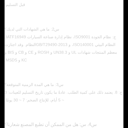
قبل التسليم؛
س2: ما هي الشهادات التي لديك؟
ج: نظام الجودة ISO9001، نظام إدارة صناعة السيارات IATF16949،
النظام البيئي ISO140001، و GB/T29490-2013
النظام. وقد اجتازت
معظم المنتجات شهادات UL و UN38.3 و ROSH و CE و CB و BIS و
KC و MSDS.
س3: ما هي المدة الزمنية المتوقعة؟
ج: 8. يعتمد ذلك على كمية الطلب. عادةً ما يكون تاريخ التسليم للعينات: 3
~ 5 أيام، للإنتاج الضخم: 7 ~ 30 يومًا.
س4. س: هل من الممكن أن تطبع المصنع شعارنا؟