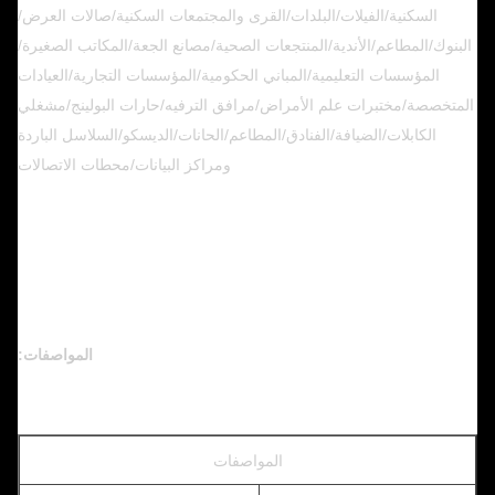
السكنية/الفيلات/البلدات/القرى والمجتمعات السكنية/صالات العرض/
البنوك/المطاعم/الأندية/المنتجعات الصحية/مصانع الجعة/المكاتب الصغيرة/
المؤسسات التعليمية/المباني الحكومية/المؤسسات التجارية/العيادات
المتخصصة/مختبرات علم الأمراض/مرافق الترفيه/حارات البولينج/مشغلي
الكابلات/الضيافة/الفنادق/المطاعم/الحانات/الديسكو/السلاسل الباردة
ومراكز البيانات/محطات الاتصالات
المواصفات:
المواصفات