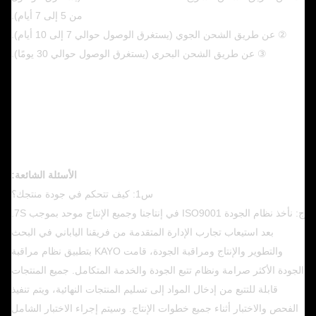
من 5 إلى 7 أيام).
② عن طريق الشحن الجوي (يستغرق الوصول حوالي 7 إلى 10 أيام).
③ عن طريق الشحن البحري (يستغرق الوصول حوالي 30 يومًا).
الأسئلة الشائعة:
س1: كيف تتحكم في جودة منتجك؟
ج: نأخذ نظام الجودة ISO9001 في إنتاجنا وجميع الإنتاج موحد بموجب 7S.
بعد استيعاب تجارب الإدارة المتقدمة من فريقنا الياباني في البحث
والتطوير والإنتاج ومراقبة الجودة، قامت KAYO بتطبيق نظام مراقبة
الجودة الأكثر صرامة ونظام تتبع الجودة والخدمة المتكامل. جميع المنتجات
قابلة للتتبع من إدخال المواد إلى تسليم المنتجات النهائية، ويتم تنفيذ
الفحص والاختبار أثناء جميع خطوات الإنتاج. وسيتم إجراء الاختبار الشامل