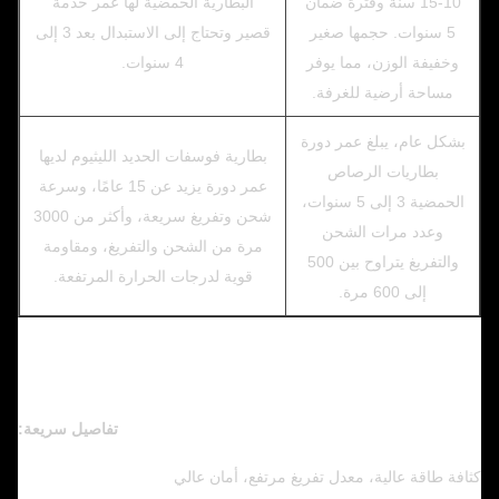
10-15 سنة وفترة ضمان
البطارية الحمضية لها عمر خدمة
5 سنوات. حجمها صغير
قصير وتحتاج إلى الاستبدال بعد 3 إلى
وخفيفة الوزن، مما يوفر
4 سنوات.
مساحة أرضية للغرفة.
بشكل عام، يبلغ عمر دورة
بطارية فوسفات الحديد الليثيوم لديها
بطاريات الرصاص
عمر دورة يزيد عن 15 عامًا، وسرعة
الحمضية 3 إلى 5 سنوات،
شحن وتفريغ سريعة، وأكثر من 3000
وعدد مرات الشحن
مرة من الشحن والتفريغ، ومقاومة
والتفريغ يتراوح بين 500
قوية لدرجات الحرارة المرتفعة.
إلى 600 مرة.
تفاصيل سريعة:
كثافة طاقة عالية، معدل تفريغ مرتفع، أمان عالي