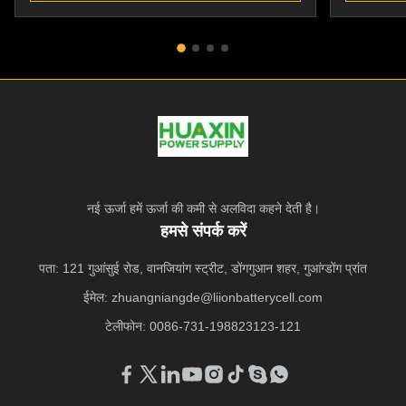
नई ऊर्जा हमें ऊर्जा की कमी से अलविदा कहने देती है।
हमसे संपर्क करें
पता: 121 गुआंसुई रोड, वानजियांग स्ट्रीट, डोंगगुआन शहर, गुआंग्डोंग प्रांत
ईमेल:
zhuangniangde@liionbatterycell.com
टेलीफोन: 0086-731-198823123-121