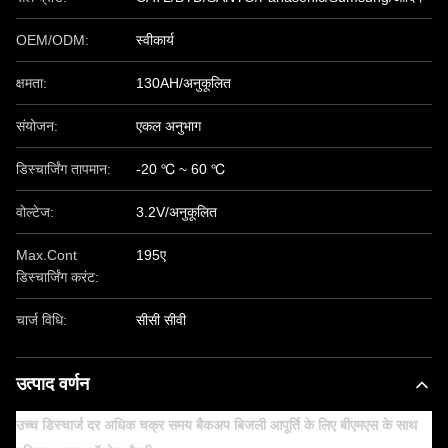
OEM/ODM:
स्वीकार्य
क्षमता:
130AH/अनुकूलित
संयोजन:
एकल अनुभाग
डिस्चार्जिंग तापमान:
-20 ℃ ~ 60 ℃
वोल्टेज:
3.2V/अनुकूलित
Max.Cont
195ए
डिस्चार्जिंग करंट:
चार्ज विधि:
सीसी सीवी
उत्पाद वर्णन
उच्च डिस्चार्ज दर अधिक चक्र समय बैकअप बिजली आपूर्ति के लिए बीएमएस के साथ