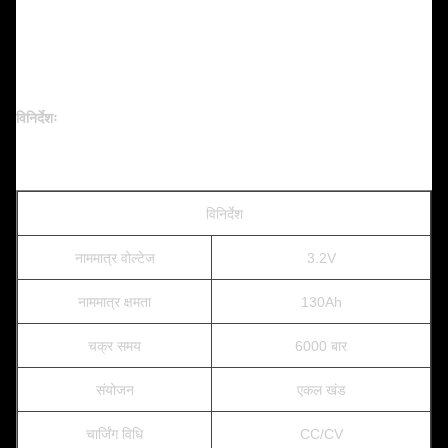
विनिर्देशः
विनिर्देश
नाममात्र वोल्टेज
3.2V
नाममात्र क्षमता
130Ah
चक्र समय
6000 बार
संयोजन
एकल खंड
चार्जिंग विधि
CC/CV