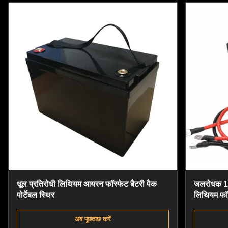
धूल प्रतिरोधी लिथियम आयरन फॉस्फेट बैटरी पैक
जलरोधक 12.
पोर्टेबल स्थिर
लिथियम फॉस
अब पूछताछ करें