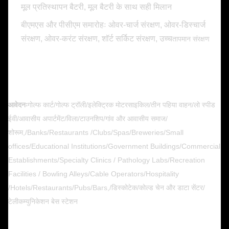
मूल प्रतिस्थापन बैटरी, मूल बैटरी के साथ सही मिलान
बीएमएस और पीसीएम समारोहः ओवर-चार्ज संरक्षण, ओवर-डिस्चार्ज
संरक्षण, ओवर-करंट संरक्षण, शॉर्ट सर्किट संरक्षण, उच्च
तापमान संरक्षण
आवेदनः
गोल्फ कार्ट/गोल्फ ट्रॉली/इलेक्ट्रिक मोटरसाइकिल/तीन पहिया वाहन/लो स्पीड
ईवी/आवासीय अपार्टमेंट/विला/टाउनशिप/गांव और आवासीय समाज/
शोरूम,/Banks/Restaurants /Clubs/Spas/Breweries/Small
offices/Educational Institutions/Government Buildings/Commercial
Establishments/Specialty Clinics / Pathology Labs/Recreation
Facilities / Bowling Alleys/Cable Operators/Hospitality
/Hotels/Restaurants/Pubs/Bars,/डिस्कोटेक/कोल्ड चेन और डाटा सेंटर/
टेलीकम्युनिकेशन बेस स्टेशन