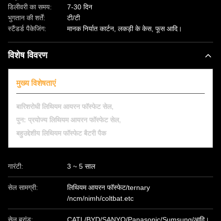
डिलीवरी का समय:
7-30 दिन
भुगतान की शर्तें:
टी/टी
स्टैंडर्ड पैकेजिंग:
मानक निर्यात कार्टन, लकड़ी के केस, फूस आदि।
विशेष विवरण
मुख्य विशेषताएं
,
बारिशरोधी लिथियम आयरन फॉस्फेट सेल
,
पुन: प्रयोज्य लिथियम आयरन फॉस्फेट सेल
बहुउद्देशीय लिथियम फॉस्फेट बैटरी पैक
गारंटी:
3 ~ 5 साल
सेल सामग्री:
लिथियम आयरन फॉस्फेट/ternary
/ncm/nimh/coltbat.etc
सेल ब्रांड:
CATL/BYD/SANYO/Panasonic/Sumsung/आदि।