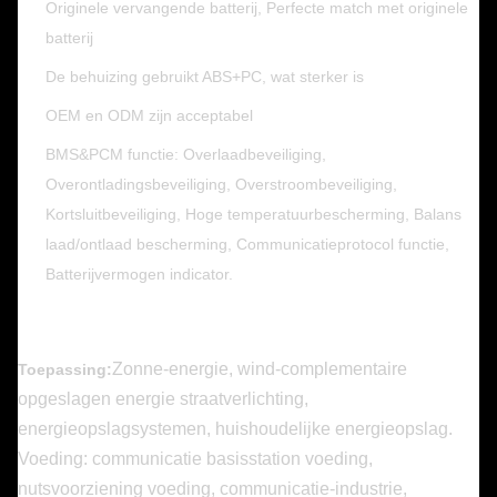
Originele vervangende batterij, Perfecte match met originele
batterij
De behuizing gebruikt ABS+PC, wat sterker is
OEM en ODM zijn acceptabel
BMS&PCM functie: Overlaadbeveiliging,
Overontladingsbeveiliging, Overstroombeveiliging,
Kortsluitbeveiliging, Hoge temperatuurbescherming, Balans
laad/ontlaad bescherming, Communicatieprotocol functie,
Batterijvermogen indicator.
Zonne-energie, wind-complementaire
Toepassing:
opgeslagen energie straatverlichting,
energieopslagsystemen, huishoudelijke energieopslag.
Voeding: communicatie basisstation voeding,
nutsvoorziening voeding, communicatie-industrie,