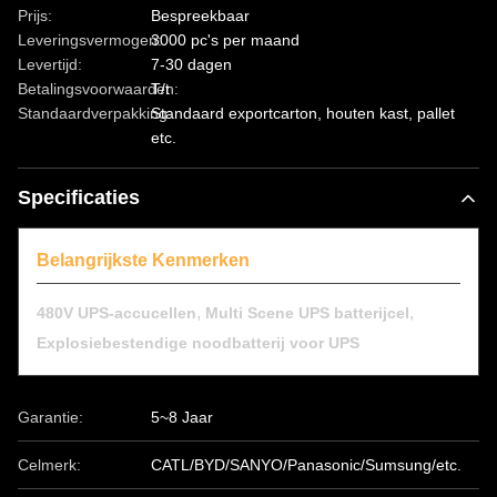
Prijs:
Bespreekbaar
Leveringsvermogen:
3000 pc's per maand
Levertijd:
7-30 dagen
Betalingsvoorwaarden:
T/t
Standaardverpakking:
Standaard exportcarton, houten kast, pallet
etc.
Specificaties
Belangrijkste Kenmerken
,
,
480V UPS-accucellen
Multi Scene UPS batterijcel
Explosiebestendige noodbatterij voor UPS
Garantie:
5~8 Jaar
Celmerk:
CATL/BYD/SANYO/Panasonic/Sumsung/etc.