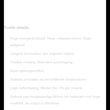
Snelle details:
Hoge energiedichtheid, Hoge ontlaadsnelheid, Hoge
veiligheid
Langere levensduur dan originele batterij
Flexibel ontwerp, Meerdere poortingang
Geen geheugeneffect
Stabiele prestaties bij verschillende temperaturen
Lage zelfontlading, Minder dan 3% per maand
Gebruik van hoogwaardige lithium-ion batterijen met hoge
snelheid, de output is efficiënter