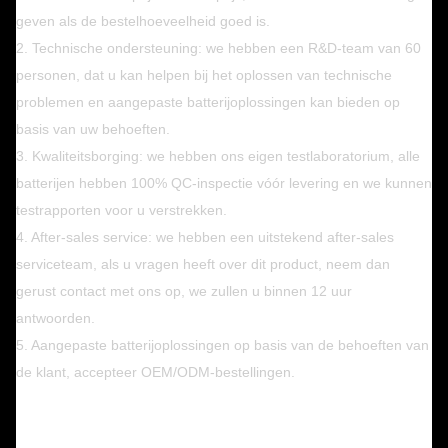
geven als de bestelhoeveelheid goed is.
2. Technische ondersteuning: we hebben een R&D-team van 60
personen, dat u kan helpen bij het oplossen van technische
problemen en aangepaste batterijoplossingen kan bieden op
basis van uw behoeften.
3. Kwaliteitsborging: we hebben ons eigen testlaboratorium, alle
batterijen hebben 100% QC-inspectie vóór levering en we kunnen
testrapporten voor u verstrekken.
4. After-sales service: we hebben een uitstekend after-sales
serviceteam, als u vragen heeft over dit product, neem dan
gerust contact met ons op, we zullen u binnen 12 uur
antwoorden.
5. Aangepaste batterijoplossingen op basis van de behoeften van
de klant, accepteer OEM/ODM-bestellingen.