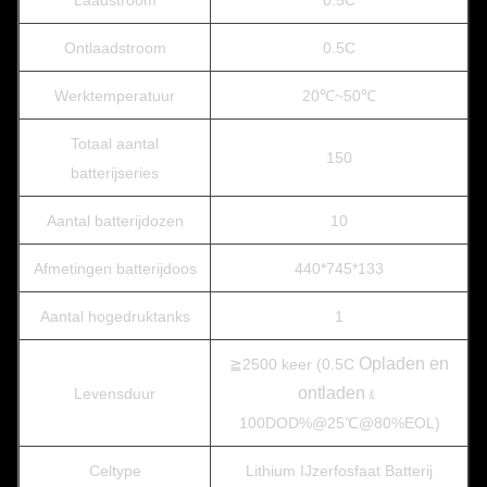
Laadstroom
0.5C
Ontlaadstroom
0.5C
Werktemperatuur
20℃~50℃
Totaal aantal
150
batterijseries
Aantal batterijdozen
10
Afmetingen batterijdoos
440*745*133
Aantal hogedruktanks
1
Opladen en
≧2500 keer (0.5C
ontladen
Levensduur
﹠
100DOD%@25℃@80%EOL)
Celtype
Lithium IJzerfosfaat Batterij