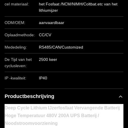
cel materiaal:
het Fosfaat /NCM/NIMH/Coltbat.etc van het
lithiumijzer
ODM/OEM:
aanvaardbaar
Oplaadmethode:
CC/CV
Mededeling:
RS485/CAN/Customized
De Tijd van het
2500 keer
cyclusleven:
IP -kwaliteit:
IP40
Productbeschrijving
Deep Cycle Lithium IJzerfosfaat Vervangende Batterij
Hoge Temperatuur 480V 200A UPS Batterij /
Noodstroomvoorziening