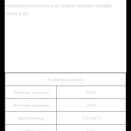
noodstroomvoorziening en andere systeem standby
voeding etc.
Productparameters
Nominale spanning
480V
Nominale capaciteit
200A
Werkspanning
375~547V