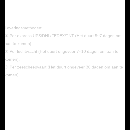
Leveringsmethoden:
① Per express UPS/DHL/FEDEX/TNT (Het duurt 5~7 dagen om
aan te komen).
② Per luchtvracht (Het duurt ongeveer 7~10 dagen om aan te
komen).
③ Per zeescheepvaart (Het duurt ongeveer 30 dagen om aan te
komen).