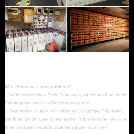
Was können wir Ihnen anbieten?
1.Wettbewerbsfähiger Preis: Fabrikpreis, wir können Ihnen mehr
Rabatt geben, wenn die Bestellmenge gut ist.
2. Technischer Support: Wir haben ein 60-köpfiges F&E-Team,
das Ihnen bei der Lösung technischer Probleme helfen kann und
Ihnen maßgeschneiderte Batterielösungen nach Ihren