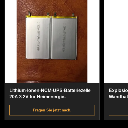
Lithium-Ionen-NCM-UPS-Batteriezelle
Explosi
20A 3.2V für Heimenergie-
Wandbatt
Speichersysteme
Off-Grid 
Fragen Sie jetzt nach.