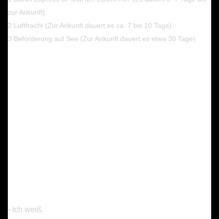
zur Ankunft).
2 Luftfracht (Zur Ankunft dauert es ca. 7 bis 10 Tage).
3 Beförderung auf See (Zur Ankunft dauert es etwa 30 Tage).
- Ich weiß.