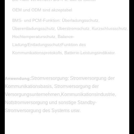
OEM und ODM sind akzeptabel
BMS- und PCM-Funktion: Überladungsschutz,
Überentladungsschutz, Überstromschutz, Kurzschlussschutz,
Hochtemperaturschutz, Balance-
Ladung/EntladungsschutzFunktion des
Kommunikationsprotokolls, Batterie-Leistungsindikator.
Stromversorgung: Stromversorgung der
Anwendung:
Kommunikationsbasis, Stromversorgung der
Versorgungsunternehmen,Kommunikationsindustrie,
Notstromversorgung und sonstige Standby-
Stromversorgung des Systems usw.