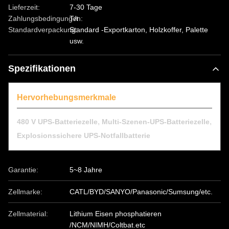
Lieferzeit:
7-30 Tage
Zahlungsbedingungen:
T/t
Standardverpackung:
Standard -Exportkarton, Holzkoffer, Palette
usw.
Spezifikationen
Hervorhebungsmerkmale
,
,
480 V UPS-Batteriezelle
Multi-Szenen-UPS-Batteriezelle
Explosionssichere UPS-Notfallbatterie
Garantie:
5~8 Jahre
Zellmarke:
CATL/BYD/SANYO/Panasonic/Sumsung/etc.
Zellmaterial:
Lithium Eisen phosphatieren
/NCM/NIMH/Coltbat.etc