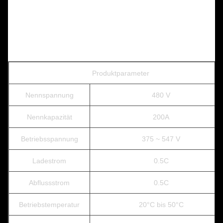
Produktparameter
Nennspannung
480 V
Nennkapazität
200A
Betriebsspannung
375 ~ 547 V
Ladestrom
0.5C
Abflussstrom
0.5C
Betriebstemperatur
20°C bis 50°C