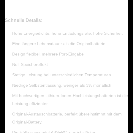
Schnelle Details:
Hohe Energiedichte, hohe Entladungsrate, hohe Sicherheit
Eine längere Lebensdauer als die Originalbatterie
Design flexibel, mehrere Port-Eingabe
Null-Speichereffekt
Stetige Leistung bei unterschiedlichen Temperaturen
Niedrige Selbstentlassung, weniger als 3% monatlich
Mit hochwertigen Lithium-Ionen-Hochleistungsbatterien ist die
Leistung effizienter
Original-Austauschbatterie, perfekt übereinstimmt mit dem
Original-Battery.
Die Hülle verwendet ABS+PC, das ist stärker