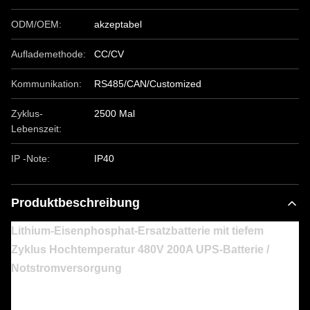
ODM/OEM:
akzeptabel
Auflademethode:
CC/CV
Kommunikation:
RS485/CAN/Customized
Zyklus-
2500 Mal
Lebenszeit:
IP -Note:
IP40
Produktbeschreibung
Lithium-Eisenphosphat-Ersatzbatterie mit tiefem
Zyklus Hochtemperatur 480V 200A UPS-Batterie /
Notstromversorgung