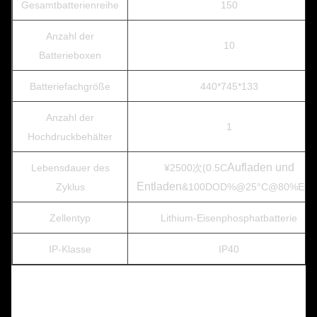
Gesamtbatterienreihe
150
Anzahl der
10
Batterieboxen
Batteriefachgröße
440*745*133
Anzahl der
1
Hochdruckbehälter
Aufladen und
Lebensdauer des
¥2500次(0.5C
Entladen
Zyklus
&100DOD%@25°C@80%EOL
Zellentyp
Lithium-Eisenphosphatbatterie
IP-Klasse
IP40