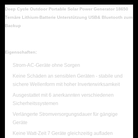
Deep Cycle Outdoor Portable Solar Power Generator 18650
Ternäre Lithium-Batterie Unterstützung USB& Bluetooth zum
Backup
Eigenschaften:
Strom-AC-Geräte ohne Sorgen
Keine Schäden an sensiblen Geräten - stabile und
sichere Wellenform mit hoher Inverterwirksamkeit
Ausgestattet mit 6 anerkannten verschiedenen
Sicherheitssystemen
Verlängerte Stromversorgungsdauer für gängige
Geräte
Keine Watt-Zeit 7 Geräte gleichzeitig aufladen