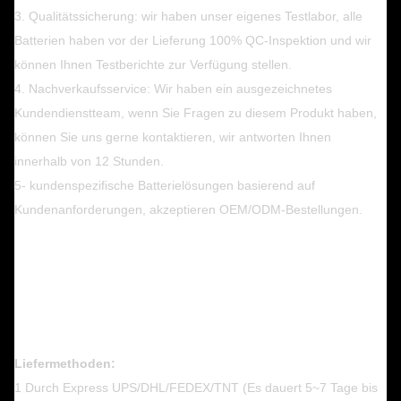
3. Qualitätssicherung: wir haben unser eigenes Testlabor, alle
Batterien haben vor der Lieferung 100% QC-Inspektion und wir
können Ihnen Testberichte zur Verfügung stellen.
4. Nachverkaufsservice: Wir haben ein ausgezeichnetes
Kundendienstteam, wenn Sie Fragen zu diesem Produkt haben,
können Sie uns gerne kontaktieren, wir antworten Ihnen
innerhalb von 12 Stunden.
5- kundenspezifische Batterielösungen basierend auf
Kundenanforderungen, akzeptieren OEM/ODM-Bestellungen.
Liefermethoden:
1 Durch Express UPS/DHL/FEDEX/TNT (Es dauert 5~7 Tage bis