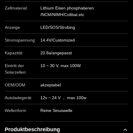
Zellmaterial:
Lithium Eisen phosphatieren
/NCM/NIMH/Coltbat.etc
Anzeige:
LED/SOS/Strobing
Stromspannung:
14.4V/Customized
Kapazität:
20.8a/angepasst
Eintritt der
10 ~ 30 V, max 100W
Solarzellen:
OEM/ODM:
akzeptabel
Autoladegerät:
12v ~ 24 V ， max 100w
Wellenform:
Reine Sinuswelle
Produktbeschreibung