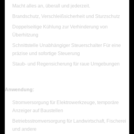
Macht alles an, überall und jederzeit.
Brandschutz, Verschleißsicherheit und Sturzschutz
Doppelseitige Kühlung zur Verhinderung von
Überhitzung
Schnittstelle Unabhängiger Steuerschalter Für eine
präzise und sofortige Steuerung
Staub- und Regensicherung für raue Umgebungen
Anwendung:
Stromversorgung für Elektrowerkzeuge, temporäre
Anzeiger auf Baustellen
Betriebsstromversorgung für Landwirtschaft, Fischerei
und andere