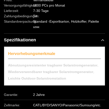
Preis:
Verhandelbar
Versorgungsfähigkeit:
1000 PCs pro Monat
Lieferzeit:
7-30 Tage
Zahlungsbedingungen:
T/t
Standardverpackung:
Standard -Exportkarton, Holzkoffer, Palette
usw.
Spezifikationen
Hervorhebungsmerkmale
,
Abnutzungsresistenter tragbarer Solarstromgenerator
,
Wiederverwendbarer tragbarer Solarstromgenerator
Leichte Outdoor-Solarstromstation
Garantie:
2 Jahre
Zellmarke:
CATL/BYD/SANYO/Panasonic/Sumsung/etc.