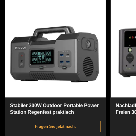
Stabiler 300W Outdoor-Portable Power
Nachladb
Station Regenfest praktisch
Freien 
Fragen Sie jetzt nach.