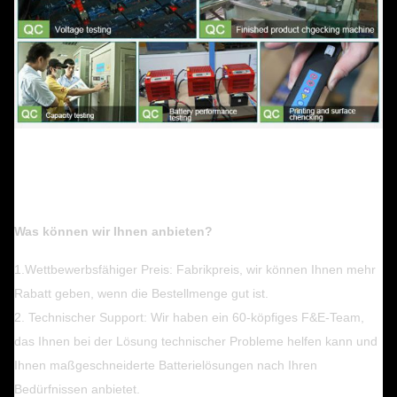
Was können wir Ihnen anbieten?
1.Wettbewerbsfähiger Preis: Fabrikpreis, wir können Ihnen mehr
Rabatt geben, wenn die Bestellmenge gut ist.
2. Technischer Support: Wir haben ein 60-köpfiges F&E-Team,
das Ihnen bei der Lösung technischer Probleme helfen kann und
Ihnen maßgeschneiderte Batterielösungen nach Ihren
Bedürfnissen anbietet.