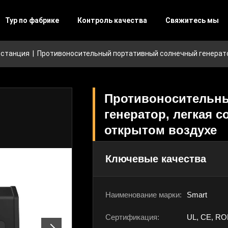
Тур по фабрике
Контроль качества
Свяжитесь мы
останция
|
Противоносительный портативный солнечный генерато
Противоносительн
генератор, легкая 
открытом воздухе
Ключевые качества
Наименование марки:
Smart
Сертификация:
UL, CE, RO