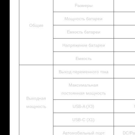
Размеры
Мощность батареи
Общие
Емкость батареи
Напряжение батареи
Емкость
Выход переменного тока
Максимальная
постоянная мощность
Выходная
мощность
USB-A (X3)
USB-C (X1)
Автомобильный порт
DC/Ра