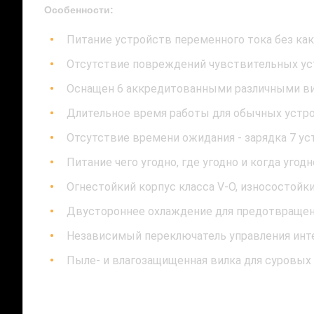
Особенности:
Питание устройств переменного тока без ка
Отсутствие повреждений чувствительных ус
Оснащен 6 аккредитованными различными в
Длительное время работы для обычных устр
Отсутствие времени ожидания - зарядка 7 у
Питание чего угодно, где угодно и когда угодн
Огнестойкий корпус класса V-O, износостойк
Двустороннее охлаждение для предотвращен
Независимый переключатель управления инте
Пыле- и влагозащищенная вилка для суровых