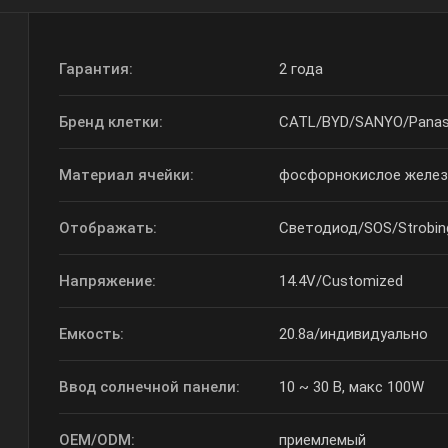
Гарантия:
2 года
Бренд клетки:
CATL/BYD/SANYO/Panas
Материал ячейки:
фосфорнокислое железо
Отображать:
Светодиод/SOS/Strobin
Напряжение:
14.4V/Customized
Емкость:
20.8a/индивидуально
Ввод солнечной панели:
10 ~ 30 В, макс 100W
OEM/ODM:
приемлемый