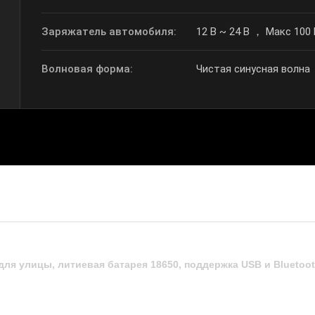
Заряжатель автомобиля:
12 В ~ 24 В ， Макс 100
Волновая форма:
Чистая синусная волна
ля улицы, литиевая батарея 18650, поддержка USB и Bluetoot