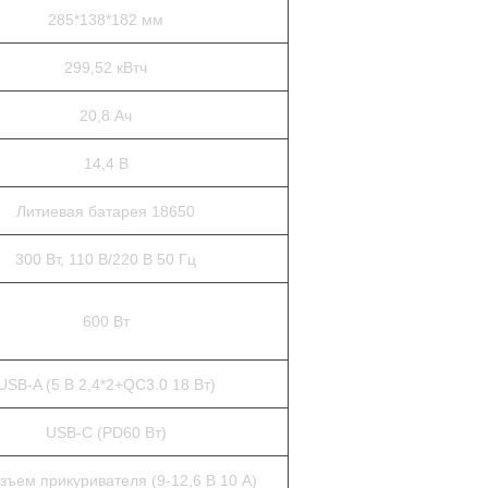
285*138*182 мм
299,52 кВтч
20,8 Ач
14,4 В
Литиевая батарея 18650
300 Вт, 110 В/220 В 50 Гц
600 Вт
USB-A (5 В 2,4*2+QC3.0 18 Вт)
USB-C (PD60 Вт)
зъем прикуривателя (9-12,6 В 10 А)