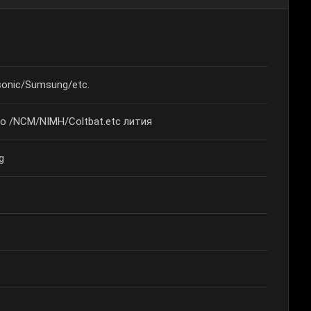
onic/Sumsung/etc.
 /NCM/NIMH/Coltbat.etc лития
g