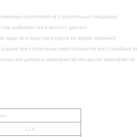
ременных указателей на строительных площадках
ства, рыболовства и многого другого
ия пищи на открытом воздухе во время кемпинга
л и дома при отключении электроэнергии или стихийных б
льных или деловых мероприятий или других мероприятий
кта
3,2 кг