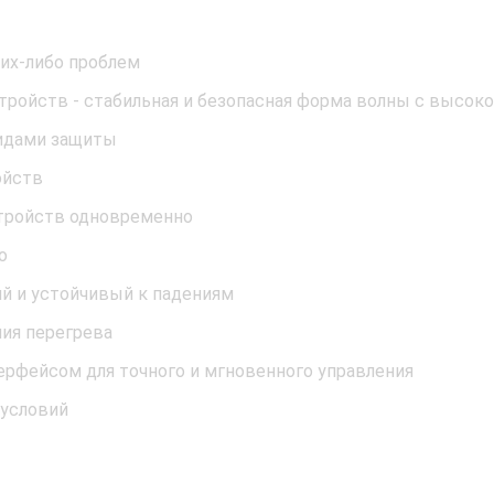
ких-либо проблем
тройств - стабильная и безопасная форма волны с высо
идами защиты
ойств
стройств одновременно
о
ий и устойчивый к падениям
ия перегрева
рфейсом для точного и мгновенного управления
 условий