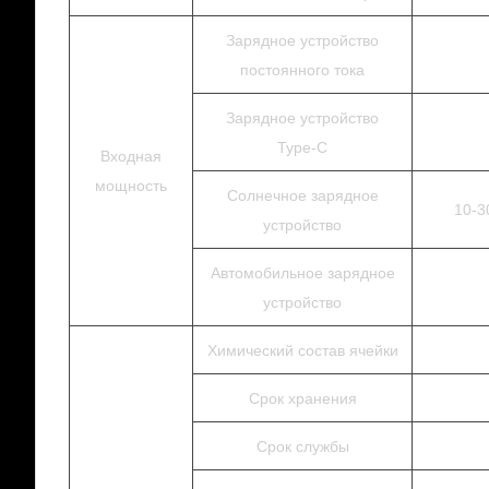
Зарядное устройство
постоянного тока
Зарядное устройство
Type-C
Входная
мощность
Солнечное зарядное
10-3
устройство
Автомобильное зарядное
устройство
Химический состав ячейки
Срок хранения
Срок службы