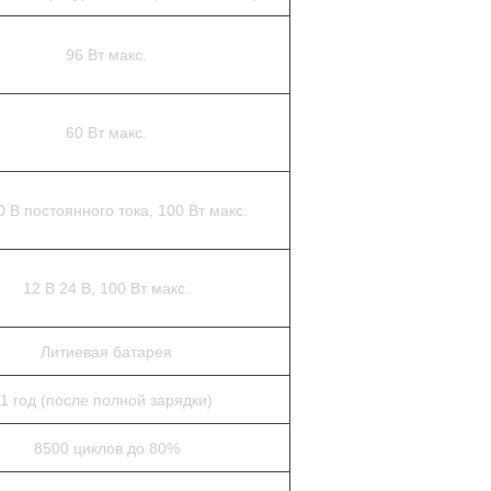
96 Вт макс.
60 Вт макс.
0 В постоянного тока, 100 Вт макс.
12 В 24 В, 100 Вт макс.
Литиевая батарея
1 год (после полной зарядки)
8500 циклов до 80%