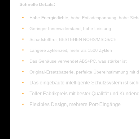
Schnelle Details:
Hohe Energiedichte, hohe Entladespannung, hohe Sich
Geringer Innenwiderstand, hohe Leistung
Schadstofffrei, BESTEHEN ROHS/MSDS/CE
Längere Zyklenzeit, mehr als 1500 Zyklen
Das Gehäuse verwendet ABS+PC, was stärker ist
​​Original-Ersatzbatterie, perfekte Übereinstimmung mit d
Das eingebaute intelligente Schutzsystem ist sich
Toller Fabrikpreis mit bester Qualität und Kunden
Flexibles Design, mehrere Port-Eingänge