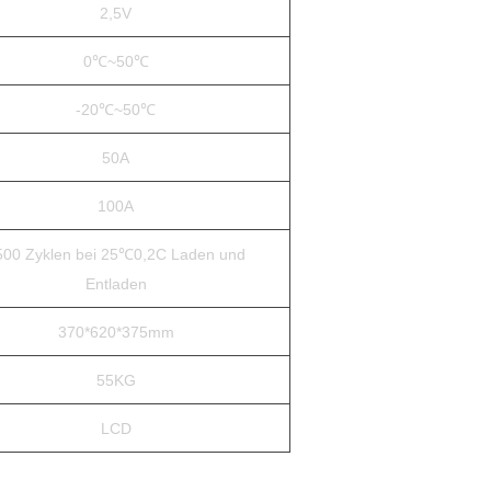
2,5V
0℃~50℃
-20℃~50℃
50A
100A
500 Zyklen bei 25℃0,2C Laden und
Entladen
370*620*375mm
55KG
LCD