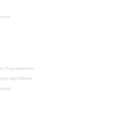
erheit
er Originalbatterie
erer und intimer
dienst