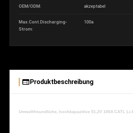
OEM/ODM:
akzeptabel
Max.Cont.Discharging-
100a
Strom:
Produktbeschreibung
Umweltfreundliche, hochkapazitive 51,2V 100A CATL Li