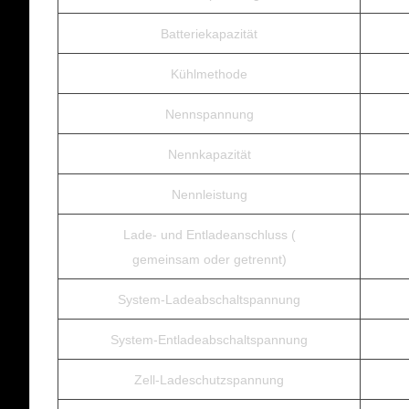
Batteriekapazität
Kühlmethode
Nennspannung
Nennkapazität
Nennleistung
Lade- und Entladeanschluss (
gemeinsam oder getrennt)
System-Ladeabschaltspannung
System-Entladeabschaltspannung
Zell-Ladeschutzspannung