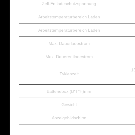
Zell-Entladeschutzspannung
Arbeitstemperaturbereich Laden
Arbeitstemperaturbereich Laden
Max. Dauerladestrom
Max. Dauerentladestrom
1
Zyklenzeit
Batteriebox (B*T*H)mm
Gewicht
Anzeigebildschirm