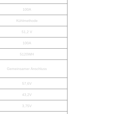
100A
Kühlmethode
51,2 V
100A
5120WH
Gemeinsamer Anschluss
57,6V
43,2V
3,75V