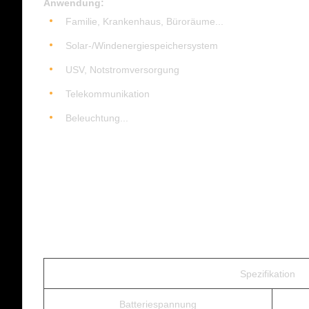
Anwendung:
Familie, Krankenhaus, Büroräume...
Solar-/Windenergiespeichersystem
USV, Notstromversorgung
Telekommunikation
Beleuchtung...
Spezifikation
Batteriespannung