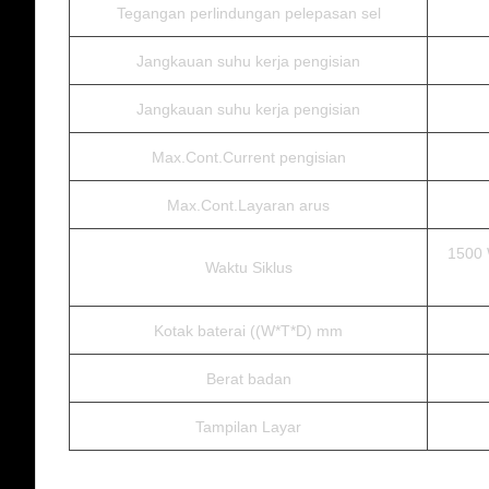
Tegangan perlindungan pelepasan sel
Jangkauan suhu kerja pengisian
Jangkauan suhu kerja pengisian
Max.Cont.Current pengisian
Max.Cont.Layaran arus
1500 
Waktu Siklus
Kotak baterai ((W*T*D) mm
Berat badan
Tampilan Layar