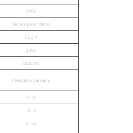
100A
Metode pendinginan
51.2 V
100A
5120WH
Pelabuhan bersama
57.6V
43.2V
3.75V