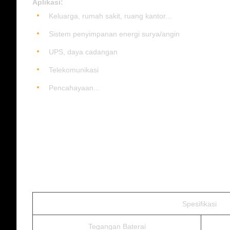
Aplikasi:
Keluarga, rumah sakit, ruang kantor...
Sistem penyimpanan energi surya/angin
UPS, daya cadangan
Telekomunikasi
Pencahayaan...
Spesifikasi
Tegangan Baterai