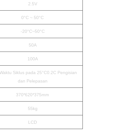
2.5V
0°C ~ 50°C
-20°C~50°C
50A
100A
Waktu Siklus pada 25°C0.2C Pengisian
dan Pelepasan
370*620*375mm
55kg
LCD