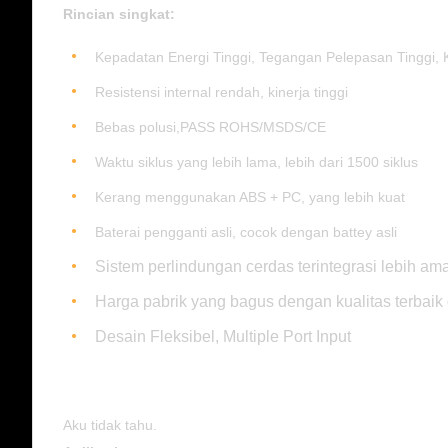
Rincian singkat:
Kepadatan Energi Tinggi, Tegangan Pelepasan Tinggi,
Resistensi internal rendah, kinerja tinggi
Bebas polusi,PASS ROHS/MSDS/CE
Waktu siklus yang lebih lama, lebih dari 1500 siklus
Kerang menggunakan ABS + PC, yang lebih kuat
Baterai pengganti asli, cocok dengan battey asli
Sistem perlindungan cerdas terintegrasi lebih ama
Harga pabrik yang bagus dengan kualitas terbaik
Desain Fleksibel, Multiple Port Input
Aku tidak tahu.