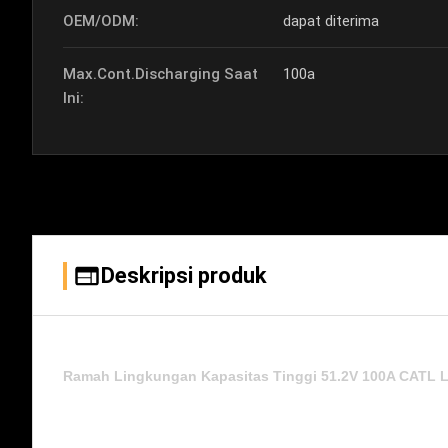
OEM/ODM:
dapat diterima
Max.Cont.Discharging Saat
100a
Ini:
Deskripsi produk
Ramah Lingkungan Kapasitas Tinggi 51.2V 100A CATL Li