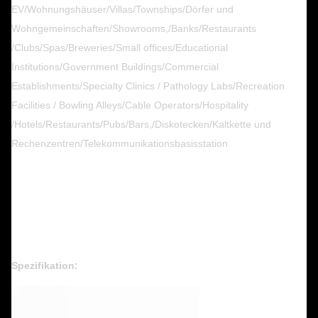
EV/Wohnungshäuser/Villas/Townships/Dörfer und
Wohngemeinschaften/Showrooms,/Banks/Restaurants
/Clubs/Spas/Breweries/Small offices/Educational
Institutions/Government Buildings/Commercial
Establishments/Specialty Clinics / Pathology Labs/Recreation
Facilities / Bowling Alleys/Cable Operators/Hospitality
/Hotels/Restaurants/Pubs/Bars,/Diskotecken/Kaltkette und
Rechenzentren/Telekommunikationsbasisstation
Spezifikation: