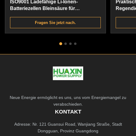
ISO9001 Ladefähige Li-Ionen-
Praktisc
Batteriezellen Bleinsäure für
Regendic
Fischereifahrzeuge
Säure-Er
Fragen Sie jetzt nach.
Neue Energie ermöglicht es uns, uns vom Energiemangel zu
verabschieden.
KONTAKT
Adresse: Nr. 121 Guansui Road, Wanjiang Straße, Stadt
Dongguan, Provinz Guangdong