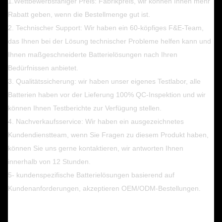
1.Wettbewerbsfähiger Preis: Fabrikpreis, wir können Ihnen mehr
Rabatt geben, wenn die Bestellmenge gut ist.
2. Technischer Support: Wir haben ein 60-köpfiges F&E-Team,
das Ihnen bei der Lösung technischer Probleme helfen kann und
Ihnen maßgeschneiderte Batterielösungen nach Ihren
Bedürfnissen anbietet.
3. Qualitätssicherung: wir haben unser eigenes Testlabor, alle
Batterien haben vor der Lieferung 100% QC-Inspektion und wir
können Ihnen Testberichte zur Verfügung stellen.
4. Nachverkaufsservice: Wir haben ein ausgezeichnetes
Kundendienstteam, wenn Sie Fragen zu diesem Produkt haben,
können Sie uns gerne kontaktieren, wir antworten Ihnen
innerhalb von 12 Stunden.
5- kundenspezifische Batterielösungen basierend auf
Kundenanforderungen, akzeptieren OEM/ODM-Bestellungen.