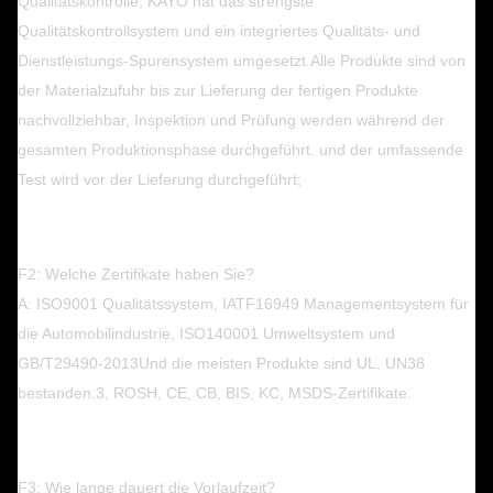
Qualitätskontrolle, KAYO hat das strengste
Qualitätskontrollsystem und ein integriertes Qualitäts- und
Dienstleistungs-Spurensystem umgesetzt.Alle Produkte sind von
der Materialzufuhr bis zur Lieferung der fertigen Produkte
nachvollziehbar, Inspektion und Prüfung werden während der
gesamten Produktionsphase durchgeführt. und der umfassende
Test wird vor der Lieferung durchgeführt;
F2: Welche Zertifikate haben Sie?
A: ISO9001 Qualitätssystem, IATF16949 Managementsystem für
die Automobilindustrie, ISO140001 Umweltsystem und
GB/T29490-2013
Und die meisten Produkte sind UL, UN38
bestanden.3, ROSH, CE, CB, BIS, KC, MSDS-Zertifikate.
F3: Wie lange dauert die Vorlaufzeit?