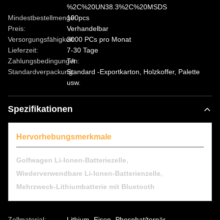
%2C%20UN38.3%2C%20MSDS
Mindestbestellmenge:
100pcs
Preis:
Verhandelbar
Versorgungsfähigkeit:
3000 PCs pro Monat
Lieferzeit:
7-30 Tage
Zahlungsbedingungen:
T/t
Standardverpackung:
Standard -Exportkarton, Holzkoffer, Palette
usw.
Spezifikationen
Hervorhebungsmerkmale
,
Golfwagen Li-Ionen-Batteriezelle
,
Wiederverwendbare Li-Ionen-Batterienzelle
Mehrzweck-Lithiumbatterie mit Bluetooth
Zellmaterial:
Lithium -Eisen -Phosphat/ternär