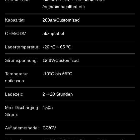
/ncm/nimh/coltbat.etc
Kapazität:
200ah/Customized
OEM/ODM:
akzeptabel
Lagertemperatur:
-20 ℃ ~ 65 ℃
Stromspannung:
12.8V/Customized
Temperatur
-10°C bis 65°C
entlassen:
Ladezeit:
2 ~ 20 Stunden
Max.Discharging-
150a
Strom:
Auflademethode:
CC/CV