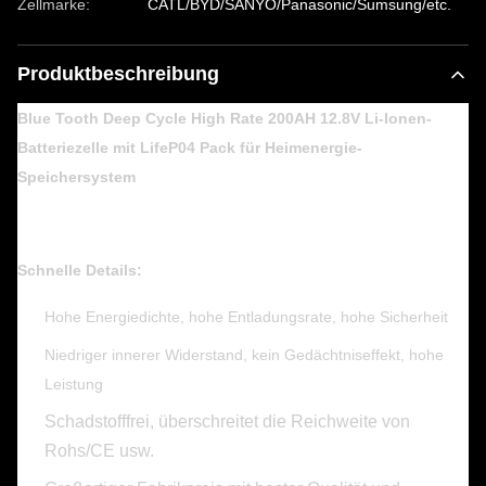
Zellmarke:
CATL/BYD/SANYO/Panasonic/Sumsung/etc.
Produktbeschreibung
Blue Tooth Deep Cycle High Rate 200AH 12.8V Li-Ionen-
Batteriezelle mit LifeP04 Pack für Heimenergie-
Speichersystem
Schnelle Details:
Hohe Energiedichte, hohe Entladungsrate, hohe Sicherheit
Niedriger innerer Widerstand, kein Gedächtniseffekt, hohe
Leistung
Schadstofffrei, überschreitet die Reichweite von
Rohs/CE usw.