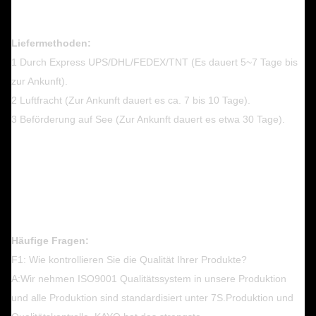
Liefermethoden:
1 Durch Express UPS/DHL/FEDEX/TNT (Es dauert 5~7 Tage bis
zur Ankunft).
2 Luftfracht (Zur Ankunft dauert es ca. 7 bis 10 Tage).
3 Beförderung auf See (Zur Ankunft dauert es etwa 30 Tage).
Häufige Fragen:
F1: Wie kontrollieren Sie die Qualität Ihrer Produkte?
A:Wir nehmen ISO9001 Qualitätssystem in unsere Produktion
und alle Produktion sind standardisiert unter 7S.Produktion und