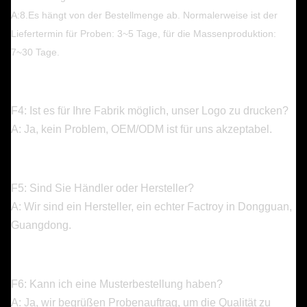
A:8.Es hängt von der Bestellmenge ab. Normalerweise ist der
Liefertermin für Proben: 3~5 Tage, für die Massenproduktion:
7~30 Tage.
F4: Ist es für Ihre Fabrik möglich, unser Logo zu drucken?
A: Ja, kein Problem, OEM/ODM ist für uns akzeptabel.
F5: Sind Sie Händler oder Hersteller?
A: Wir sind ein Hersteller, ein echter Factroy in Dongguan,
Guangdong.
F6: Kann ich eine Musterbestellung haben?
A: Ja, wir begrüßen Probenauftrag, um die Qualität zu