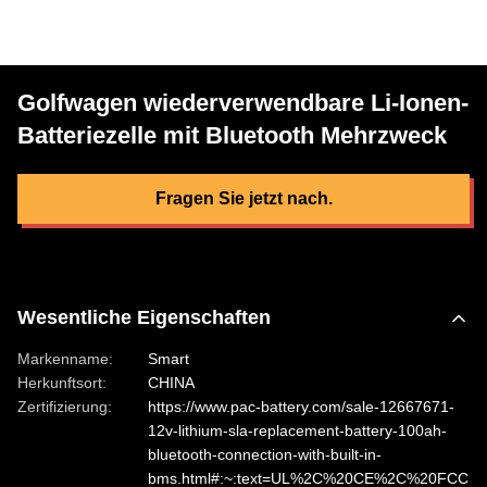
Golfwagen wiederverwendbare Li-Ionen-
Batteriezelle mit Bluetooth Mehrzweck
Fragen Sie jetzt nach.
Wesentliche Eigenschaften
Markenname:
Smart
Herkunftsort:
CHINA
Zertifizierung:
https://www.pac-battery.com/sale-12667671-
12v-lithium-sla-replacement-battery-100ah-
bluetooth-connection-with-built-in-
bms.html#:~:text=UL%2C%20CE%2C%20FCC