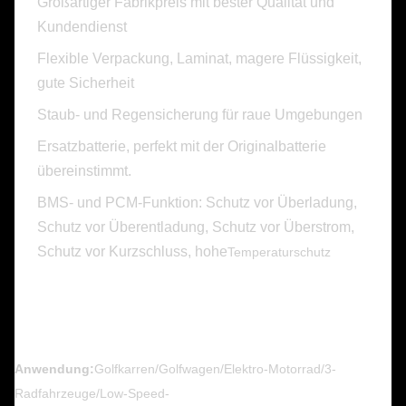
Großartiger Fabrikpreis mit bester Qualität und
Kundendienst
Flexible Verpackung, Laminat, magere Flüssigkeit,
gute Sicherheit
Staub- und Regensicherung für raue Umgebungen
Ersatzbatterie, perfekt mit der Originalbatterie
übereinstimmt.
BMS- und PCM-Funktion: Schutz vor Überladung,
Schutz vor Überentladung, Schutz vor Überstrom,
Schutz vor Kurzschluss, hohe
Temperaturschutz
Anwendung:
Golfkarren/Golfwagen/Elektro-Motorrad/3-
Radfahrzeuge/Low-Speed-