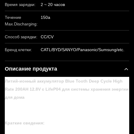
Время зарядки:
2 ~ 20 часов
Течение
150a
Max.Discharging:
Способ зарядки:
CC/CV
Бренд клетки:
CATL/BYD/SANYO/Panasonic/Sumsung/etc.
Описание продукта
Литий-ионный аккумулятор Blue Tooth Deep Cycle High
Rate 200AH 12.8V с LifeP04 для системы хранения энергии
для дома
Краткие сведения: