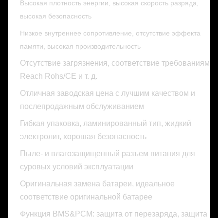
Высокая плотность энергии, высокая скорость разряда,
высокая безопасность
Низкое внутреннее сопротивление, отсутствие эффекта
памяти, высокая производительность
Отсутствие загрязнения, соответствие требованиям
Reach Rohs/CE и т. д.
Отличная заводская цена с лучшим качеством и
послепродажным обслуживанием
Гибкая упаковка, ламинированный тип, жидкий
электролит, хорошая безопасность
Пыле- и влагозащищенный разъем питания для
суровых условий эксплуатации
Оригинальная замена батареи, идеальное
соответствие оригинальной батарее
Функция BMS&PCM: защита от перезаряда, защита