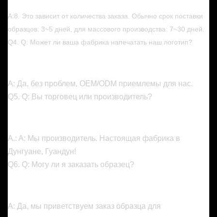
A:8. Это зависит от количества заказа. Обычно срок поставки
образцов: 3~5 дней, для массового производства: 7~30 дней.
Q4. Q: Может ли ваша фабрика напечатать наш логотип?
A: Да, без проблем, OEM/ODM приемлемы для нас.
Q5. Q: Вы торговец или производитель?
A.: A: Мы производитель. Настоящая фабрика в
Дунгуане, Гуандун!
Q6. Q: Могу ли я заказать образец?
A: Да, мы приветствуем заказ образца для