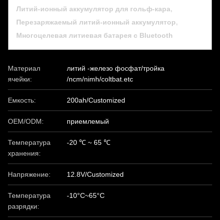
,
Литий-ионный аккумулятор для гольф-кара
,
Перезаряжаемый литий-ионный аккумулятор
Многоцелевая литиевая батарея с Bluetooth
Материал
литий -железо фосфат/тройка
ячейки:
/ncm/nimh/coltbat.etc
Емкость:
200ah/Customized
OEM/ODM:
приемлемый
Температура
-20 ℃ ~ 65 ℃
хранения:
Напряжение:
12.8V/Customized
Температура
-10°C~65°C
разрядки: