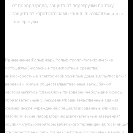
от переразряда, защита от перегрузки по току,
защита от короткого замыкания, высокая
Защита от
температуры
Применение:
Гольф-кары/гольф-тролли/электрические
мотоциклы/3-колесные транспортные средства/
низкоскоростные электромобили/жилые дома/виллы/поселки/
деревни и жилые общества/выставочные залы,/банки/
рестораны/клубы/спа-салоны/пивоварни/небольшие офисы/
образовательные учреждения/правительственные здания/
коммерческие учреждения/специализированные клиники/
патологические лаборатории/развлекательные заведения/
боулинг-клубы/операторы кабельного телевидения/гостиницы/
отели/рестораны/пабы/бары,/дискотеки/холодильные цепи и