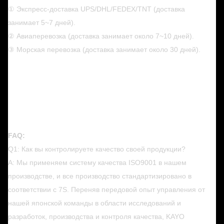
① Экспресс-доставка UPS/DHL/FEDEX/TNT (доставка
занимает 5~7 дней).
② Авиаперевозка (доставка занимает около 7~10 дней).
③ Морская перевозка (доставка занимает около 30 дней).
FAQ:
Q1: Как вы контролируете качество своей продукции?
A: Мы применяем систему качества ISO9001 в нашем
производстве, и все производство стандартизировано в
соответствии с 7S. Переняв передовой опыт управления от
нашей японской команды в области исследований и
разработок, производства и контроля качества, KAYO