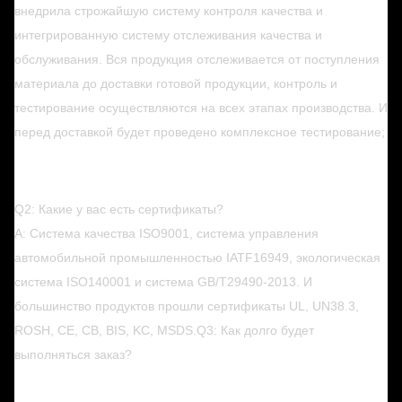
внедрила строжайшую систему контроля качества и
интегрированную систему отслеживания качества и
обслуживания. Вся продукция отслеживается от поступления
материала до доставки готовой продукции, контроль и
тестирование осуществляются на всех этапах производства. И
перед доставкой будет проведено комплексное тестирование;
Q2: Какие у вас есть сертификаты?
A: Система качества ISO9001, система управления
автомобильной промышленностью IATF16949, экологическая
система ISO140001 и система GB/T29490-2013. И
большинство продуктов прошли сертификаты UL, UN38.3,
ROSH, CE, CB, BIS, KC, MSDS.
Q3: Как долго будет
выполняться заказ?