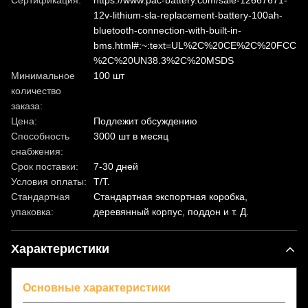
Сертификация:
https://www.pac-battery.com/sale-12667671-
12v-lithium-sla-replacement-battery-100ah-
bluetooth-connection-with-built-in-
bms.html#:~:text=UL%2C%20CE%2C%20FCC
%2C%20UN38.3%2C%20MSDS
Минимальное
100 шт
количество
заказа:
Цена:
Подлежит обсуждению
Способность
3000 шт в месяц
снабжения:
Срок поставки:
7-30 дней
Условия оплаты:
T/T.
Стандартная
Стандартная экспортная коробка,
упаковка:
деревянный корпус, поддон и т. Д.
Характеристики
Основные характеристики