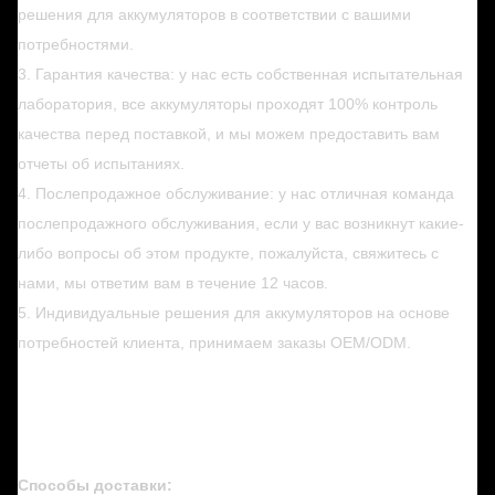
решения для аккумуляторов в соответствии с вашими
потребностями.
3. Гарантия качества: у нас есть собственная испытательная
лаборатория, все аккумуляторы проходят 100% контроль
качества перед поставкой, и мы можем предоставить вам
отчеты об испытаниях.
4. Послепродажное обслуживание: у нас отличная команда
послепродажного обслуживания, если у вас возникнут какие-
либо вопросы об этом продукте, пожалуйста, свяжитесь с
нами, мы ответим вам в течение 12 часов.
5. Индивидуальные решения для аккумуляторов на основе
потребностей клиента, принимаем заказы OEM/ODM.
Способы доставки: