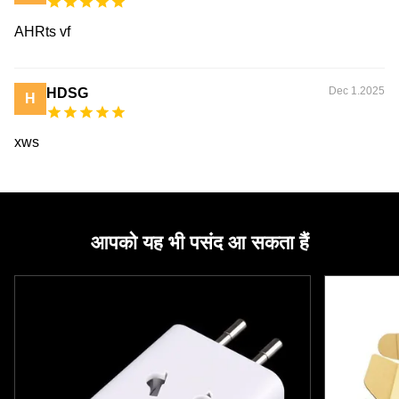
AHRts vf
Dec 1.2025
HDSG
H
xws
आपको यह भी पसंद आ सकता हैं