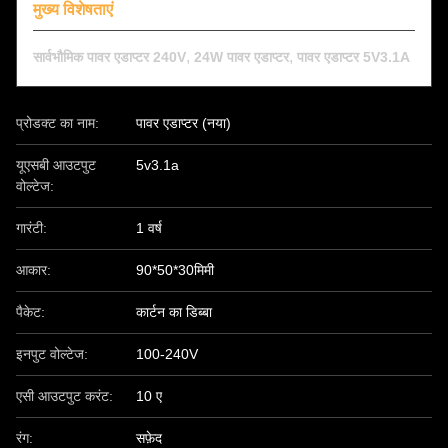
मुख्य विशेषताएं
,
,
सार्वभौमिक पावर एडाप्टर 240V
24W पावर एडाप्टर
पावर एडाप्टर 5V3.1A
प्रोडक्ट का नाम:
पावर एडाप्टर (नया)
यूएसबी आउटपुट
5v3.1a
वोल्टेज:
गारंटी:
1 वर्ष
आकार:
90*50*30मिमी
पैकेट:
कार्टन का डिब्बा
इनपुट वोल्टेज:
100-240V
एसी आउटपुट करंट:
10 ए
रंग:
सफ़ेद