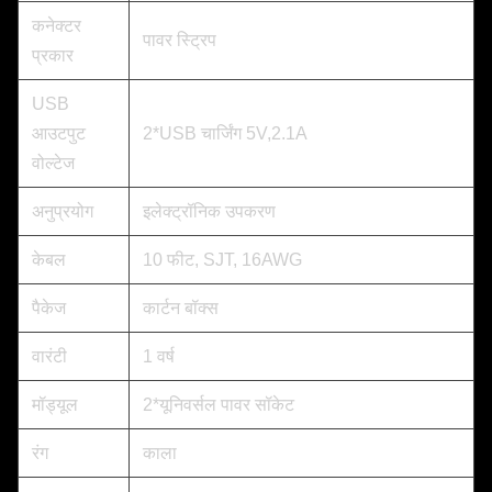
कनेक्टर
पावर स्ट्रिप
प्रकार
USB
आउटपुट
2*USB चार्जिंग 5V,2.1A
वोल्टेज
अनुप्रयोग
इलेक्ट्रॉनिक उपकरण
केबल
10 फीट, SJT, 16AWG
पैकेज
कार्टन बॉक्स
वारंटी
1 वर्ष
मॉड्यूल
2*यूनिवर्सल पावर सॉकेट
रंग
काला