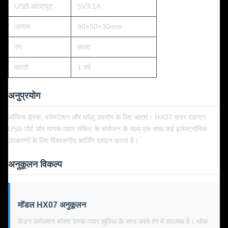
USB आउटपुट
5V3.1A
आयाम
90×50×30mm
रंग
काला
वारंटी
1 वर्ष
अनुप्रयोग
ऑफिस डेस्क, वर्कस्टेशन और घरेलू उपयोग के लिए आदर्श। HX07 पावर एडाप्टर
USB पोर्ट और मानक पावर सॉकेट के संयोजन के साथ एक साथ कई इलेक्ट्रॉनिक
उपकरणों के लिए विश्वसनीय चार्जिंग प्रदान करता है।
अनुकूलन विकल्प
मॉडल HX07 अनुकूलन
हिडन कनेक्शन बॉक्स डेस्क पावर सुविधा के साथ काले रंग में उपलब्ध है। थोक