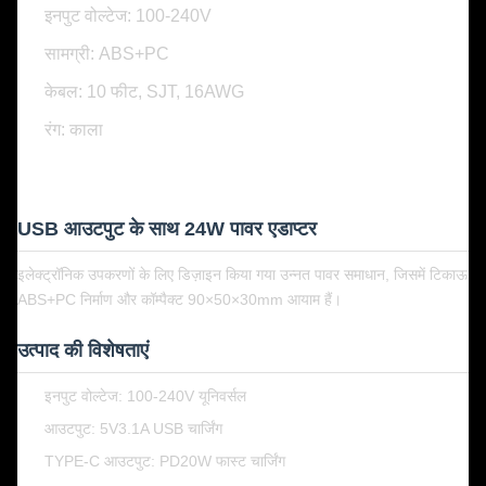
इनपुट वोल्टेज: 100-240V
सामग्री: ABS+PC
केबल: 10 फीट, SJT, 16AWG
रंग: काला
USB आउटपुट के साथ 24W पावर एडाप्टर
इलेक्ट्रॉनिक उपकरणों के लिए डिज़ाइन किया गया उन्नत पावर समाधान, जिसमें टिकाऊ
ABS+PC निर्माण और कॉम्पैक्ट 90×50×30mm आयाम हैं।
उत्पाद की विशेषताएं
इनपुट वोल्टेज: 100-240V यूनिवर्सल
आउटपुट: 5V3.1A USB चार्जिंग
TYPE-C आउटपुट: PD20W फास्ट चार्जिंग