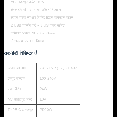
AC आउटपुट करंट: 10A
डेस्कटॉप पॉप-अप पावर सॉकेट डिज़ाइन
स्वच्छ डेस्क सेटअप के लिए हिडन कनेक्शन बॉक्स
2 USB चार्जिंग पोर्ट + 3 US पावर सॉकेट
कॉम्पैक्ट आकार: 90×50×30mm
टिकाऊ ABS+PC निर्माण
तकनीकी विशिष्टताएँ
उत्पाद का नाम
पावर एडाप्टर (नया) - HX07
इनपुट वोल्टेज
100-240V
पावर रेटिंग
24W
AC आउटपुट करंट
10A
TYPE-C आउटपुट
PD20W