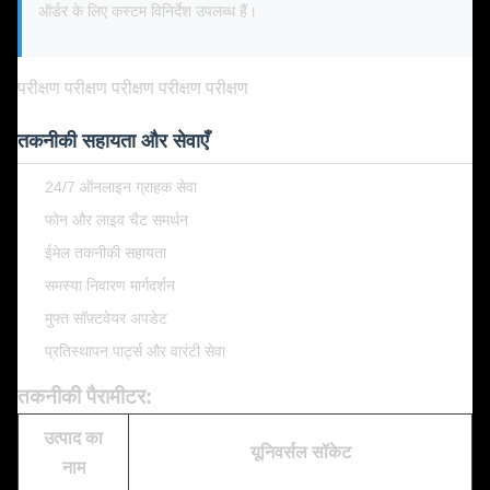
ऑर्डर के लिए कस्टम विनिर्देश उपलब्ध हैं।
परीक्षण
परीक्षण
परीक्षण
परीक्षण
परीक्षण
तकनीकी सहायता और सेवाएँ
24/7 ऑनलाइन ग्राहक सेवा
फोन और लाइव चैट समर्थन
ईमेल तकनीकी सहायता
समस्या निवारण मार्गदर्शन
मुफ्त सॉफ़्टवेयर अपडेट
प्रतिस्थापन पार्ट्स और वारंटी सेवा
तकनीकी पैरामीटर:
उत्पाद का
यूनिवर्सल सॉकेट
नाम