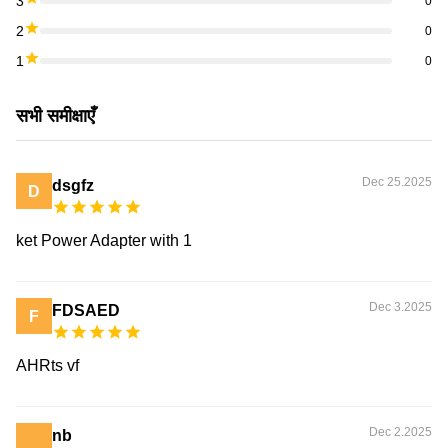
3
0
2
0
1
0
सभी समीक्षाएँ
Dec 25.2025
dsgfz
D
ket Power Adapter with 1
Dec 3.2025
FDSAED
F
AHRts vf
Dec 2.2025
nb