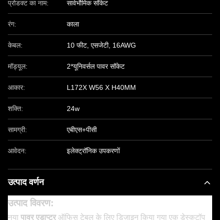
प्रोडक्ट का नाम:
सार्वभौमिक सॉकेट
रंग:
काला
केबल:
10 फीट, एसजेटी, 16AWG
मॉड्यूल:
2*यूनिवर्सल पावर सॉकेट
आकार:
L172X W56 X H40MM
शक्ति:
24w
सामग्री:
एबीएस+पीसी
आवेदन:
इलेक्ट्रॉनिक उपकरणों
उत्पाद वर्णन
उत्पाद विवरण:
नया
पावर एडाप्टर
ऑफिस टेबल के लिए डिज़ाइन किया गया एक डेस्कटॉप