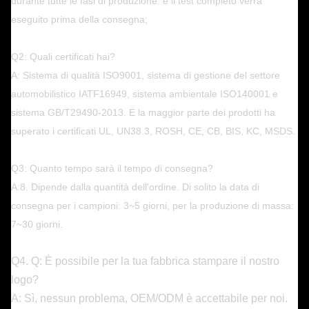
durante tutte le fasi di produzione. e il test completo verrà
eseguito prima della consegna;
Q2: Quali certificati hai?
A: Sistema di qualità ISO9001, sistema di gestione del settore
automobilistico IATF16949, sistema ambientale ISO140001 e
sistema GB/T29490-2013. E la maggior parte dei prodotti ha
superato i certificati UL, UN38.3, ROSH, CE, CB, BIS, KC, MSDS.
Q3: Quanto tempo sarà il tempo di consegna?
A:8. Dipende dalla quantità dell'ordine. Di solito la data di
consegna per i campioni: 3~5 giorni, per la produzione di massa:
7~30 giorni.
Q4. Q: È possibile per la tua fabbrica stampare il nostro
logo?
A: Sì, nessun problema, OEM/ODM è accettabile per noi.