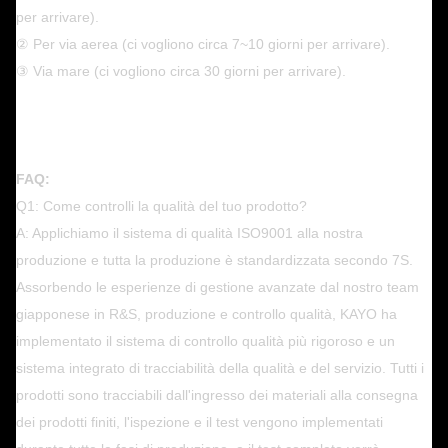
per arrivare).
② Per via aerea (ci vogliono circa 7~10 giorni per arrivare).
③ Via mare (ci vogliono circa 30 giorni per arrivare).
FAQ:
Q1: Come controlli la qualità del tuo prodotto?
A: Applichiamo il sistema di qualità ISO9001 alla nostra
produzione e tutta la produzione è standardizzata secondo 7S.
Assorbendo le esperienze di gestione avanzate dal nostro team
giapponese in R&S, produzione e controllo qualità, KAYO ha
implementato il sistema di controllo qualità più rigoroso e un
sistema integrato di tracciabilità della qualità e del servizio. Tutti i
prodotti sono tracciabili dall'ingresso dei materiali alla consegna
dei prodotti finiti, l'ispezione e il test vengono implementati