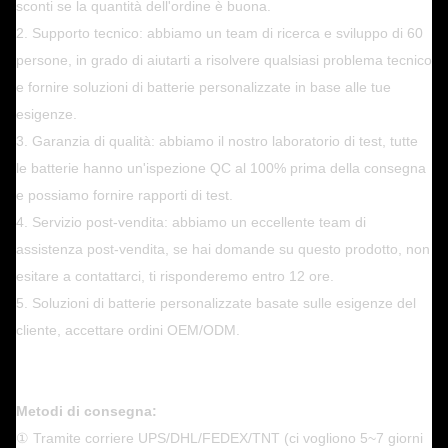
sconti se la quantità dell'ordine è buona.
2. Supporto tecnico: abbiamo un team di ricerca e sviluppo di 60
persone, in grado di aiutarti a risolvere qualsiasi problema tecnico
e fornire soluzioni di batterie personalizzate in base alle tue
esigenze.
3. Garanzia di qualità: abbiamo il nostro laboratorio di test, tutte
le batterie hanno un'ispezione QC al 100% prima della consegna
e possiamo fornire rapporti di test.
4. Servizio post-vendita: abbiamo un eccellente team di
assistenza post-vendita, se hai domande su questo prodotto, non
esitare a contattarci, ti risponderemo entro 12 ore.
5. Soluzioni di batterie personalizzate basate sulle esigenze del
cliente, accettare ordini OEM/ODM.
Metodi di consegna:
① Tramite corriere UPS/DHL/FEDEX/TNT (ci vogliono 5~7 giorni