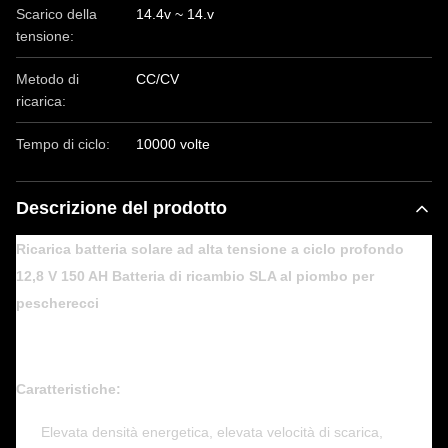
Scarico della
14.4v ~ 14.v
tensione:
Metodo di
CC/CV
ricarica:
Tempo di ciclo:
10000 volte
Descrizione del prodotto
Ricarica batteria solare ad alta tensione a ciclo profondo
12,8 V 150 AH Batteria di ricambio SLA al piombo per
pescherecci
Caratteristiche:
Elevata densità energetica, elevata velocità di scarica,