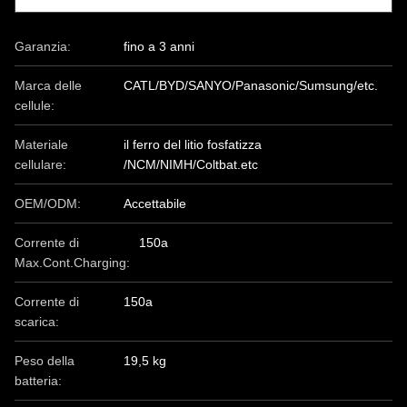
Garanzia:
fino a 3 anni
Marca delle
CATL/BYD/SANYO/Panasonic/Sumsung/etc.
cellule:
Materiale
il ferro del litio fosfatizza
cellulare:
/NCM/NIMH/Coltbat.etc
OEM/ODM:
Accettabile
Corrente di
150a
Max.Cont.Charging:
Corrente di
150a
scarica:
Peso della
19,5 kg
batteria: