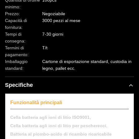
Quantità di ordine
100pcs
minimo:
Prezzo:
Negoziabile
Capacità di
3000 pezzi al mese
fornitura:
Tempi di
7-30 giorni
consegna:
Termini di
T/t
pagamento:
Imballaggio
Cartone di esportazione standard, custodia in
standard:
legno, pallet ecc.
Specifiche
Funzionalità principali
,
Cella batteria agli ioni di litio ISO9001
,
Cella batteria agli ioni di litio per pescherecci
Batteria al piombo-acido di ricambio ricaricabile