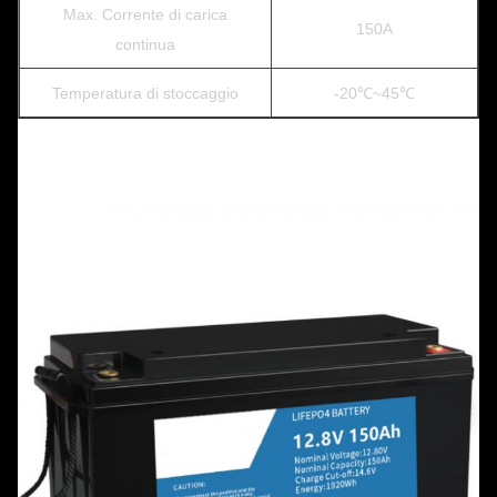
Max. Corrente di carica
150A
continua
Temperatura di stoccaggio
-20℃~45℃