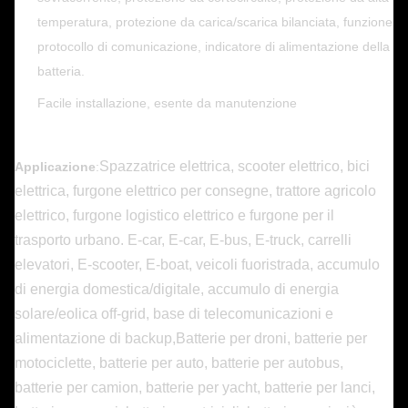
temperatura, protezione da carica/scarica bilanciata, funzione
protocollo di comunicazione, indicatore di alimentazione della
batteria.
Facile installazione, esente da manutenzione
Spazzatrice elettrica, scooter elettrico, bici
Applicazione
:
elettrica, furgone elettrico per consegne, trattore agricolo
elettrico, furgone logistico elettrico e furgone per il
trasporto urbano. E-car, E-car, E-bus, E-truck, carrelli
elevatori, E-scooter, E-boat, veicoli fuoristrada, accumulo
di energia domestica/digitale, accumulo di energia
solare/eolica off-grid, base di telecomunicazioni e
alimentazione di backup,
Batterie per droni, batterie per
motociclette, batterie per auto, batterie per autobus,
batterie per camion, batterie per yacht, batterie per lanci,