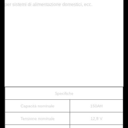
per sistemi di alimentazione domestici, ecc.
Specifiche
Capacità nominale
150AH
Tensione nominale
12,8 V