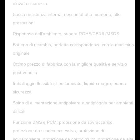
elevata sicurezza
Bassa resistenza interna, nessun effetto memoria, alte
prestazioni
Rispettoso dell'ambiente, supera ROHS/CE/UL/MSDS.
Batteria di ricambio, perfetta corrispondenza con la macchina
originale
Ottimo prezzo di fabbrica con la migliore qualità e servizio
post-vendita
Imballaggio flessibile, tipo laminato, liquido magro, buona
sicurezza
Spina di alimentazione antipolvere e antipioggia per ambienti
difficili
Funzione BMS e PCM: protezione da sovraccarico,
protezione da scarica eccessiva, protezione da
sovracorrente, protezione da cortocircuito, protezione da alta