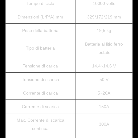
Tempo di ciclo
10000 volte
Dimensioni (L*P*A) mm
329*172*219 mm
Peso della batteria
19,5 kg
Batteria al litio ferro
Tipo di batteria
fosfato
Tensione di carica
14,4~14,6 V
Tensione di scarica
50 V
Corrente di carica
5~20A
Corrente di scarica
150A
Max. Corrente di scarica
300A
continua