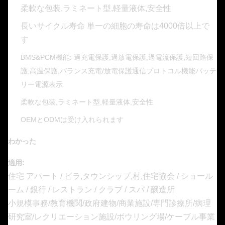
柔軟な包装,ラミネート型,軽量液体,安全性
長いサイクル寿命 単一の細胞の寿命は4000倍以上で
す
BMS&PCM機能: 過充電保護,過放電保護,過電流保護,短回路保
護,高温保護,バランス充電/放電保護通信プロトコル機能バッテ
リー電源表示
柔軟な包装,ラミネート型,軽量液体,安全性
OEMとODMは受け入れられます
わかった
適用:
住宅 アパート / ビラ,タウンシップ,村,住宅協会 / ショール
ーム / 銀行 / レストラン / クラブ / スパ / 醸造所
小規模事務/教育機関/政府建物/商業施設/専門診療所/病理
研究室/レクリエーション施設/ボウリング場/ケーブル事業