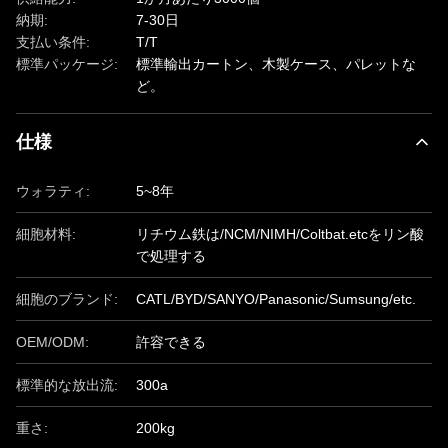
納期:
7-30日
支払い条件:
T/T
標準パッケージ:
標準輸出カートン、木製ケース、パレットな
ど。
仕様
ウォラティ:
5~8年
細胞材料:
リチウム鉄は/NCM/NIMH/Coltbat.etcをリン酸
で処理する
細胞のブランド:
CATL/BYD/SANYO/Panasonic/Sumsung/etc.
OEM/ODM:
許容できる
標準的な放出流:
300a
重さ:
200kg