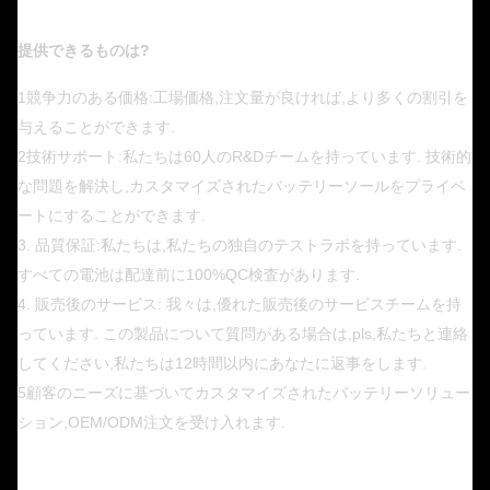
提供できるものは?
1競争力のある価格:工場価格,注文量が良ければ,より多くの割引を
与えることができます.
2技術サポート:私たちは60人のR&Dチームを持っています. 技術的
な問題を解決し,カスタマイズされたバッテリーソールをプライベ
ートにすることができます.
3. 品質保証:私たちは,私たちの独自のテストラボを持っています.
すべての電池は配達前に100%QC検査があります.
4. 販売後のサービス: 我々は,優れた販売後のサービスチームを持
っています. この製品について質問がある場合は,pls,私たちと連絡
してください,私たちは12時間以内にあなたに返事をします.
5顧客のニーズに基づいてカスタマイズされたバッテリーソリュー
ション,OEM/ODM注文を受け入れます.