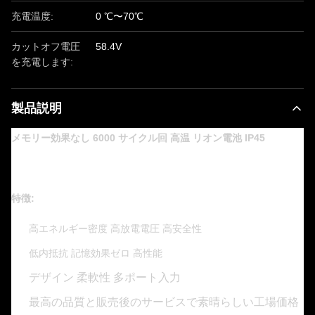
充電温度:
0 ℃〜70℃
カットオフ電圧
58.4V
を充電します:
製品説明
メモリー効果なし 6000 サイクル回 高温 リオン電池 IP45
特徴:
高エネルギー密度 高放電電圧 高安全性
低内抵抗 記憶効果ゼロ 高性能
デザイン 柔軟性 多ポート入力
最高の品質と販売後のサービスで素晴らしい工場価格