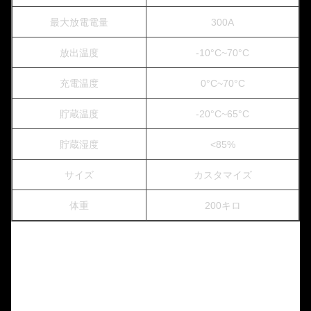
最大放電電量
300A
放出温度
-10°C~70°C
充電温度
0°C~70°C
貯蔵温度
-20°C~65°C
貯蔵湿度
<85%
サイズ
カスタマイズ
体重
200キロ