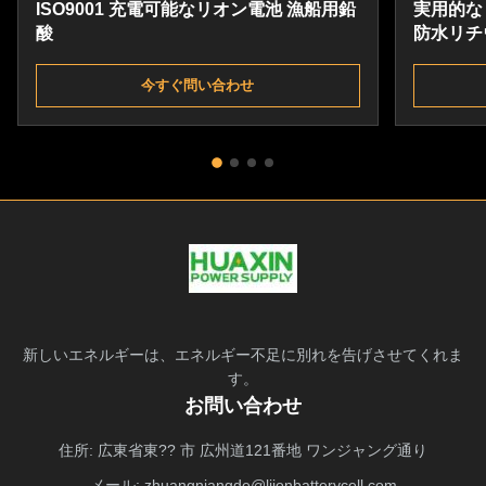
ISO9001 充電可能なリオン電池 漁船用鉛
実用的な
酸
防水リチ
今すぐ問い合わせ
新しいエネルギーは、エネルギー不足に別れを告げさせてくれま
す。
お問い合わせ
住所: 広東省東?? 市 広州道121番地 ワンジャング通り
メール:
zhuangniangde@liionbatterycell.com