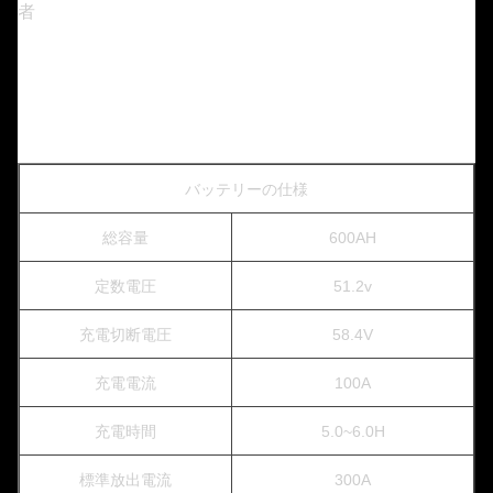
者
バッテリーの仕様
総容量
600AH
定数電圧
51.2v
充電切断電圧
58.4V
充電電流
100A
充電時間
5.0~6.0H
標準放出電流
300A