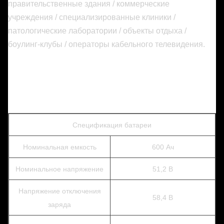
правительственные здания / коммерческие
учреждения / специализированные клиники /
патологические лаборатории / объекты отдыха /
боулинг-клубы / операторы кабельного телевидения.
Спецификация батареи
Номинальная емкость
600 Ач
Номинальное напряжение
51,2 В
Напряжение отключения
58,4 В
заряда