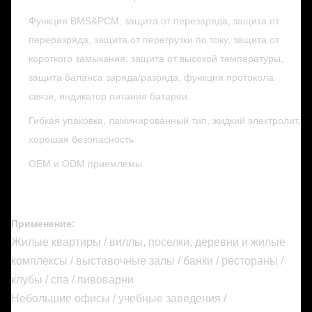
Функция BMS&PCM: защита от перезаряда, защита от
переразряда, защита от перегрузки по току, защита от
короткого замыкания, защита от высокой температуры,
защита баланса заряда/разряда, функция протокола
связи, индикатор питания батареи.
Гибкая упаковка, ламинированный тип, жидкий электролит,
хорошая безопасность
OEM и ODM приемлемы
Применение:
Жилые квартиры / виллы, поселки, деревни и жилые
комплексы / выставочные залы / банки / рестораны /
клубы / спа / пивоварни
Небольшие офисы / учебные заведения /