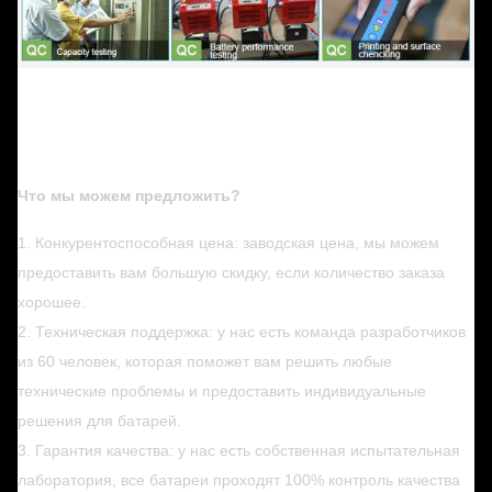
Что мы можем предложить?
1. Конкурентоспособная цена: заводская цена, мы можем
предоставить вам большую скидку, если количество заказа
хорошее.
2. Техническая поддержка: у нас есть команда разработчиков
из 60 человек, которая поможет вам решить любые
технические проблемы и предоставить индивидуальные
решения для батарей.
3. Гарантия качества: у нас есть собственная испытательная
лаборатория, все батареи проходят 100% контроль качества