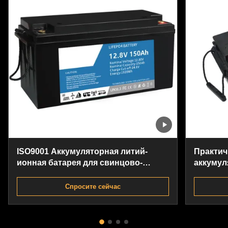
ISO9001 Аккумуляторная литий-
Практич
ионная батарея для свинцово-
аккумул
кислотных аккумуляторов для
рыболовных судов
Спросите сейчас