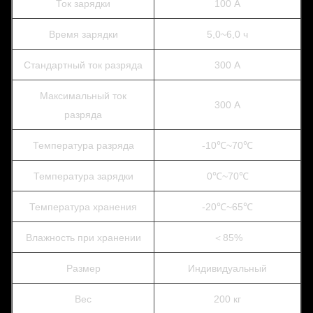
Ток зарядки
100 А
Время зарядки
5,0~6,0 ч
Стандартный ток разряда
300 А
Максимальный ток
300 А
разряда
Температура разряда
-10℃~70℃
Температура зарядки
0℃~70℃
Температура хранения
-20℃~65℃
Влажность при хранении
＜85%
Размер
Индивидуальный
Вес
200 кг