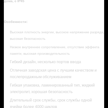
дома, с IP45
Особенности:
Высокая плотность энергии, высокое напряжение разряда,
высокая безопасность
Низкое внутреннее сопротивление, отсутствие эффекта
памяти, высокая производительность
Гибкий дизайн, несколько портов ввода
Отличная заводская цена с лучшим качеством и
послепродажным обслуживанием
Гибкая упаковка, ламинированный тип, жидкий
электролит, хорошая безопасность
Длительный срок службы, срок службы одной
ячейки более 4000 циклов