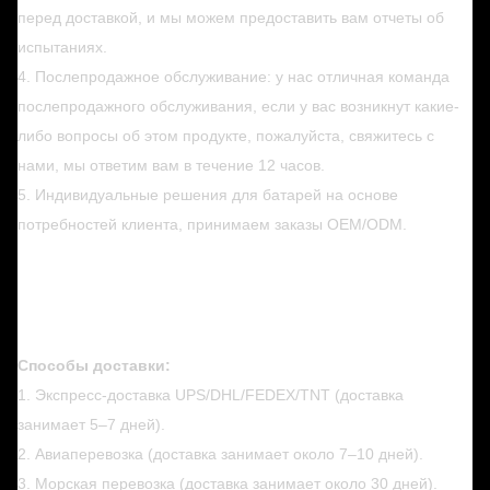
перед доставкой, и мы можем предоставить вам отчеты об
испытаниях.
4. Послепродажное обслуживание: у нас отличная команда
послепродажного обслуживания, если у вас возникнут какие-
либо вопросы об этом продукте, пожалуйста, свяжитесь с
нами, мы ответим вам в течение 12 часов.
5. Индивидуальные решения для батарей на основе
потребностей клиента, принимаем заказы OEM/ODM.
Способы доставки:
1. Экспресс-доставка UPS/DHL/FEDEX/TNT (доставка
занимает 5–7 дней).
2. Авиаперевозка (доставка занимает около 7–10 дней).
3. Морская перевозка (доставка занимает около 30 дней).