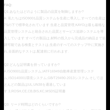
FAQ:
Q1:あなたはどのように製品の品質を制御しますか?
A: 私たちはISO9001品質システムを生産に導入し,すべての生産は
7Sの下で標準化されています.生産と品質管理,KAYOは最も厳格な
品質管理システムと統合された品質とサービス追跡システムを導
入しています.すべての製品は,材料の投入から完成品の納品まで追
跡可能である検査とテストは,生産のすべてのステップ中に実施さ
れ,全面的なテストは,配達前に行われます.
Q2:どんな証明書を持っていますか?
A:ISO9001品質システム,IATF16949自動車産業管理システ
ム,ISO140001環境システム,GB/T29490-2013システム.そしてほ
とんどの製品はUL,UN38を通過していま
す.3,ROSH,CE,CB,BIS,KC,MSDS証明書
Q3: リード時間はどのくらいですか?