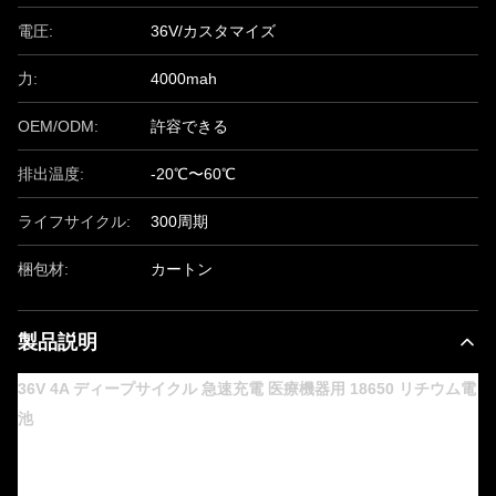
電圧:
36V/カスタマイズ
力:
4000mah
OEM/ODM:
許容できる
排出温度:
-20℃〜60℃
ライフサイクル:
300周期
梱包材:
カートン
製品説明
36V 4A ディープサイクル 急速充電 医療機器用 18650 リチウム電
池