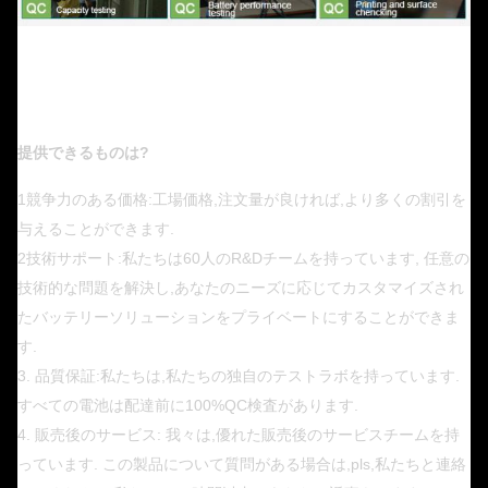
提供できるものは?
1競争力のある価格:工場価格,注文量が良ければ,より多くの割引を
与えることができます.
2技術サポート:私たちは60人のR&Dチームを持っています, 任意の
技術的な問題を解決し,あなたのニーズに応じてカスタマイズされ
たバッテリーソリューションをプライベートにすることができま
す.
3. 品質保証:私たちは,私たちの独自のテストラボを持っています.
すべての電池は配達前に100%QC検査があります.
4. 販売後のサービス: 我々は,優れた販売後のサービスチームを持
っています. この製品について質問がある場合は,pls,私たちと連絡