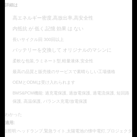
詳細は
高エネルギー密度,高放出率,高安全性
内抵抗 が 低く,記憶 効果 は ない
長いサイクル回 300回以上
バッテリーを交換して オリジナルのマシンに
柔軟な包装,ラミネート型,軽量液体,安全性
最高の品質と販売後のサービスで素晴らしい工場価格
OEMとODMは受け入れられます
BMS&PCM機能: 過充電保護, 過放電保護, 過電流保護, 短回路
保護, 高温保護, バランス充電/放電保護
わかった
適用:
1照明:ヘッドランプ,緊急ライト,太陽電池の懐中電灯,プロジェクタ