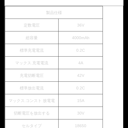
製品仕様
定数電圧
36V
総容量
4000mAh
標準充電電流
0.2C
マックス.充電電流
4A
充電切断電圧
42V
標準放出電流
0.2C
マックス.コンスト 放電電
15A
切断電圧を放出する
30V
セルタイプ
18650