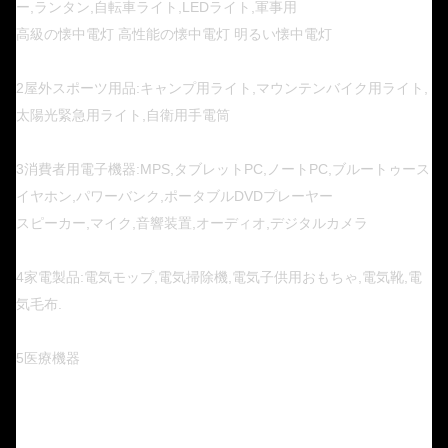
ー,ランタン,自転車ライト,LEDライト,軍事用
高級の懐中電灯 高性能の懐中電灯 明るい懐中電灯
2屋外スポーツ用品:キャンプ用ライト,マウンテンバイク用ライト,
太陽光緊急用ライト,自衛用手電筒
3消費者用電子機器:MPS,タブレットPC,ノートPC,ブルートゥース
イヤホン,パワーバンク,ポータブルDVDプレーヤー
スピーカー,マイク,音響装置,オーディオ,デジタルカメラ
4家電製品:電気モップ,電気掃除機,電気子供用おもちゃ,電気靴,電
気毛布.
5医療機器