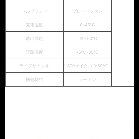
セルブランド
ブロードファン
充電温度
0~45°C
放出温度
-20~60°C
貯蔵温度
-5°C~35°C
ライフサイクル
300サイクル (≥80%)
梱包材料
カートン