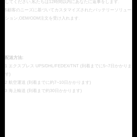
してください,私たちは12時間以内にあなたに返事をします.
5顧客のニーズに基づいてカスタマイズされたバッテリーソリュー
ション,OEM/ODM注文を受け入れます.
配送方法:
1 エクスプレス UPS/DHL/FEDEX/TNT (到着までに5~7日かかりま
す)
2 航空運送 (到着までに約7~10日かかります)
3 海上輸送 (到着まで約30日かかります)