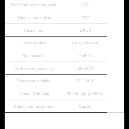
Max.Cont boşaltma akımı
15A
Çıkış kesme voltajı
30V
Hücre Türü
18650
Hücre markası
Geniş eğlence
Şarj sıcaklığı
0~45°C
Serbestleme sıcaklığı
-20~60°C
Depolama sıcaklığı
-5°C~35°C
Yaşam Döngüsü
300 döngü ((≥ 80%)
Paketleme malzemesi
Karton