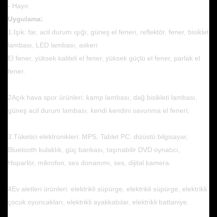
- Hayır.
Uygulama:
1.Işık: far, acil durum ışığı, güneş el feneri, reflektör, fener, bisiklet
lambası, LED lambası, askeri
El fener, yüksek kaliteli el fener, yüksek güçlü el fener, parlak el
fener.
2Açık hava spor ürünleri: kamp lambası, dağ bisikleti lambası,
güneş acil durum lambası, kendi kendini savunma el feneri,
3.Tüketici elektronikleri: MPS, Tablet PC. dizüstü bilgisayar,
Bluetooth kulaklık, güç bankası, taşınabilir DVD oynatıcı,
Hoparlör, mikrofon, ses donanımı, ses, dijital kamera.
4Ev aletleri ürünleri: elektrikli süpürge, elektrikli süpürge, elektrikli
çocuk oyuncakları, elektrikli ayakkabılar, elektrikli battaniye.