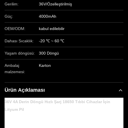
Gerilim:
36V/Özelleştirilmiş
Güç:
4000mAh
OEM/ODM:
kabul edilebilir
Dahası Sıcaklık:
-20 ℃ ~ 60 ℃
Yaşam döngüsü:
300 Döngü
Ambalaj
Karton
malzemesi:
Ürün Açıklaması
36V 4A Derin Döngü Hızlı Şarj 18650 Tıbbi Cihazlar İçin
Lityum Pil