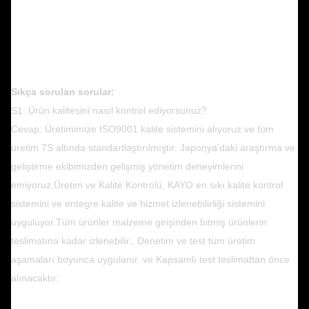
Sıkça sorulan sorular:
S1: Ürün kalitesini nasıl kontrol ediyorsunuz?
Cevap: Üretimimize ISO9001 kalite sistemini alıyoruz ve tüm
üretim 7S altında standartlaştırılmıştır. Japonya'daki araştırma ve
geliştirme ekibimizden gelişmiş yönetim deneyimlerini
emiyoruz,Üretim ve Kalite Kontrolü, KAYO en sıkı kalite kontrol
sistemini ve entegre kalite ve hizmet izlenebilirliği sistemini
uyguluyor.Tüm ürünler malzeme girişinden bitmiş ürünlerin
teslimatına kadar izlenebilir., Denetim ve test tüm üretim
aşamaları boyunca uygulanır. ve Kapsamlı test teslimattan önce
alınacaktır;