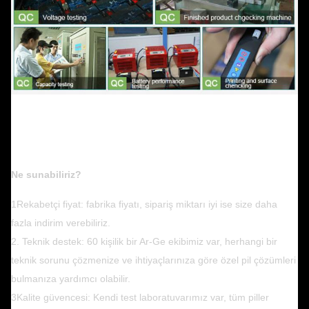
Ne sunabiliriz?
1Rekabetçi fiyat: fabrika fiyatı, sipariş miktarı iyi ise size daha
fazla indirim verebiliriz.
2. Teknik destek: 60 kişilik bir Ar-Ge ekibimiz var, herhangi bir
teknik sorunu çözmenize ve ihtiyaçlarınıza göre özel pil çözümleri
bulmanıza yardımcı olabilir.
3Kalite güvencesi: Kendi test laboratuvarımız var, tüm piller