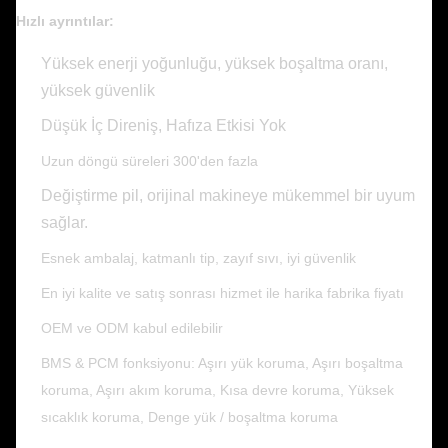
Hızlı ayrıntılar:
Yüksek enerji yoğunluğu, yüksek boşaltma oranı,
yüksek güvenlik
Düşük İç Direniş, Hafıza Etkisi Yok
Uzun döngü süreleri 300'den fazla
Değiştirme pil, orijinal makineye mükemmel bir uyum
sağlar.
Esnek ambalaj, katmanlı tip, zayıf sıvı, iyi güvenlik
En iyi kalite ve satış sonrası hizmet ile harika fabrika fiyatı
OEM ve ODM kabul edilebilir
BMS & PCM fonksiyonu: Aşırı yük koruma, Aşırı boşaltma
koruma, Aşırı akım koruma, Kısa devre koruma, Yüksek
sıcaklık koruma, Denge yük / boşaltma koruma