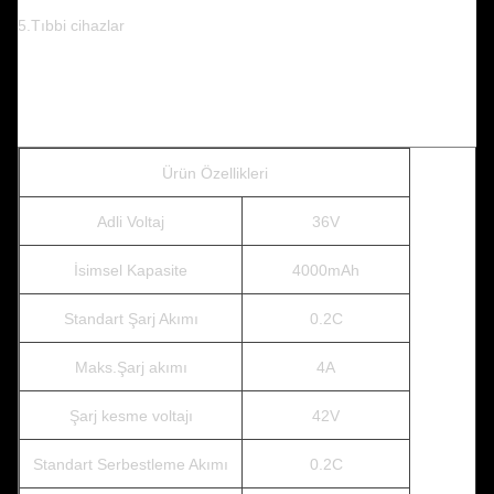
5.Tıbbi cihazlar
Ürün Özellikleri
Adli Voltaj
36V
İsimsel Kapasite
4000mAh
Standart Şarj Akımı
0.2C
Maks.Şarj akımı
4A
Şarj kesme voltajı
42V
Standart Serbestleme Akımı
0.2C