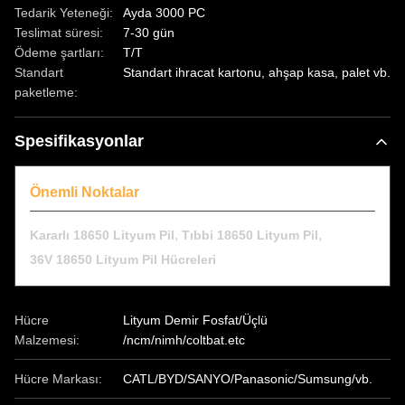
Tedarik Yeteneği:
Ayda 3000 PC
Teslimat süresi:
7-30 gün
Ödeme şartları:
T/T
Standart
Standart ihracat kartonu, ahşap kasa, palet vb.
paketleme:
Spesifikasyonlar
Önemli Noktalar
,
,
Kararlı 18650 Lityum Pil
Tıbbi 18650 Lityum Pil
36V 18650 Lityum Pil Hücreleri
Hücre
Lityum Demir Fosfat/Üçlü
Malzemesi:
/ncm/nimh/coltbat.etc
Hücre Markası:
CATL/BYD/SANYO/Panasonic/Sumsung/vb.