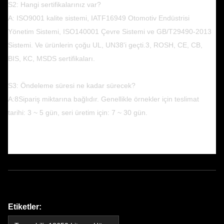
S2: Hangi sertifikalarınız var?
A: ISO9001 kalite sistemi, IATF16949 Otomotiv Endüstrisi
Yönetim Sistemi, ISO140001 Çevre Sistemi ve GB/T29490-2013
Sistemi. Ve ürünlerin çoğu UL, UN38'i geçti.3, ROSH, CE, CB,
BIS, KC, MSDS sertifikaları.
S3: Öndeleme süresi ne kadar sürecek?
A:8Sipariş miktarına bağlıdır. Genellikle örnekler için teslimat
tarihi: 3 ~ 5 gün, seri üretim için: 7 ~ 30 gün.
Etiketler: