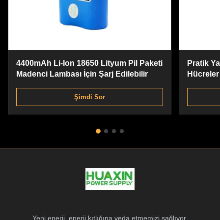
4400mAh Li-Ion 18650 Lityum Pil Paketi
Pratik Y
Madenci Lambası İçin Şarj Edilebilir
Hücreler
18650 Pil
Şimdi Sor
Yeni enerji, enerji kıtlığına veda etmemizi sağlıyor.