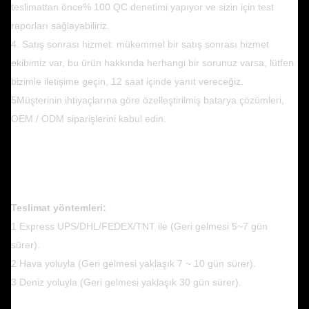
teslimattan önce% 100 QC denetimi yapıyor ve sizin için test
raporları sağlayabiliriz.
4. Satış sonrası hizmet: mükemmel bir satış sonrası hizmet
ekibimiz var, bu ürün hakkında herhangi bir sorunuz varsa, lütfen
bizimle iletişime geçin, 12 saat içinde yanıt vereceğiz.
5Müşterinin ihtiyaçlarına göre özelleştirilmiş batarya çözümleri,
OEM / ODM siparişlerini kabul edin.
Teslimat yöntemleri:
1 Express UPS/DHL/FEDEX/TNT ile (Geri gelmesi 5~7 gün
sürer).
2 Hava yoluyla (Geri gelmesi yaklaşık 7 ~ 10 gün sürer).
3 Deniz yoluyla (Geri gelmesi yaklaşık 30 gün sürer).