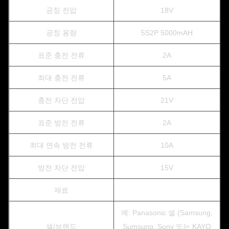
공칭 전압
18V
공칭 용량
5S2P 5000mAH
표준 충전 전류
2A
최대 충전 전류
5A
충전 차단 전압
21V
표준 방전 전류
2A
최대 연속 방전 전류
10A
방전 차단 전압
15V
재료
예: Panasonic 셀 (Samsung,
셀/브랜드
Sumsung, Sony 또는 KAYO