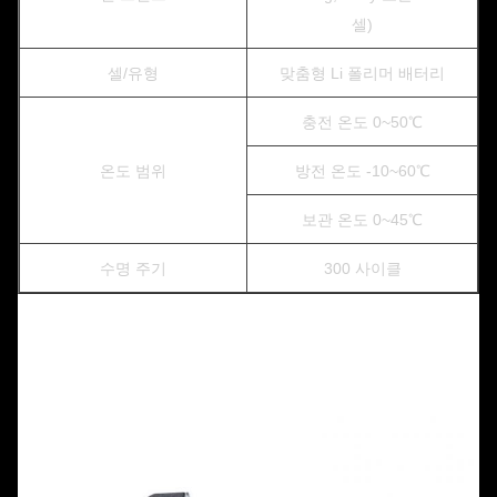
셀)
셀/유형
맞춤형 Li 폴리머 배터리
충전 온도 0~50℃
온도 범위
방전 온도 -10~60℃
보관 온도 0~45℃
수명 주기
300 사이클