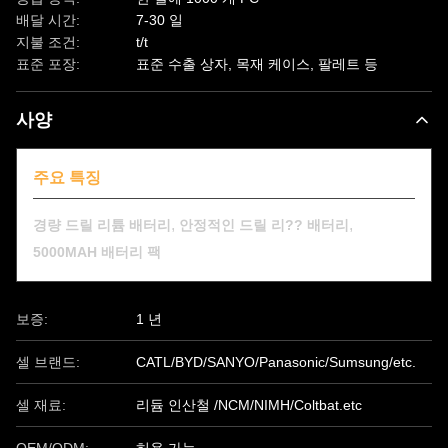
배달 시간:
7-30 일
지불 조건:
t/t
표준 포장:
표준 수출 상자, 목재 케이스, 팔레트 등
사양
주요 특징
,
,
경량 드릴 리튬 배터리
안정적인 드릴 리?? 배터리
5000MAH 배터리 팩
보증:
1 년
셀 브랜드:
CATL/BYD/SANYO/Panasonic/Sumsung/etc.
셀 재료:
리듐 인산철 /NCM/NIMH/Coltbat.etc