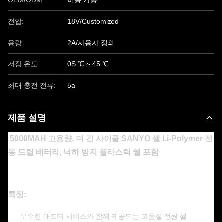
OEM/ODM:
허용 가능
전압:
18V/Customized
용량:
2A/사용자 정의
저장 온도:
0S ℃ ~ 45 ℃
최대 충전 전류:
5a
제품 설명
5000MAH 고용량, 더 긴 사이클 SANYO 셀 Li-Polymer 전
동 드릴 배터리, 낙하 방지 플라스틱 쉘 포함
특징:
우수한 애프터 서비스와 함께 제공되는 고품질 전원 셀