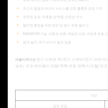
교체 배터리, 원래 기계에 대한 완벽한 Macth
최고의 품질과 애프터 서비스를 갖춘 훌륭한 공장 가격
유연한 포장, 적층형, 린액형, 안전성 우수
열악한 환경을 위한 방진 및 방수 전원 플러그
BMS&PCM 기능: 과충전 보호, 과방전 보호, 과전류 보호,
쉽게 설치, 유지 보수가 필요 없음
전기 스위퍼 척/전기 스쿠터/전기 자전거/전기
애플리케이션
:
보트/ 오프 하이웨이 차량/주택 저장 전력/디지털/오프
사양
공칭 전압