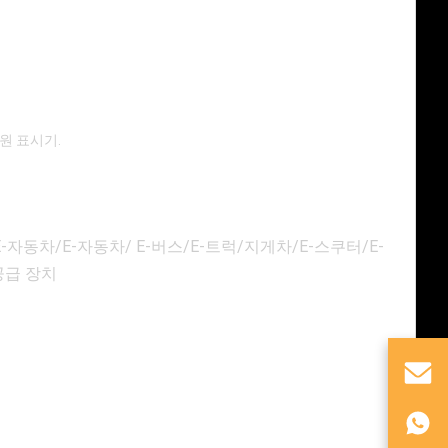
전원 표시기.
자동차/E-자동차/ E-버스/E-트럭/지게차/E-스쿠터/E-
공급 장치