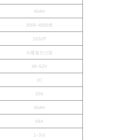
45AH
3000~4000회
15S1P
리튬철인산염
48~52V
1C
20A
45AH
68A
1~3년