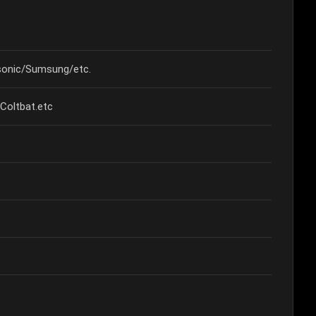
onic/Sumsung/etc.
ltbat.etc