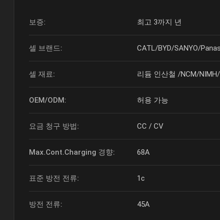
보증:
최고 3까지 년
셀 브랜드:
CATL/BYD/SANYO/Panas
셀 재료:
리듐 인산철 /NCM/NIMH/Co
OEM/ODM:
허용 가능
요금 청구 방법:
CC / CV
Max.Cont.Charging 경향:
68A
표준 방전 전류:
1c
방전 전류:
45A