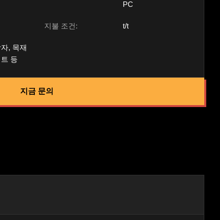
PC
지불 조건:
t/t
자, 목재
레트 등
지금 문의