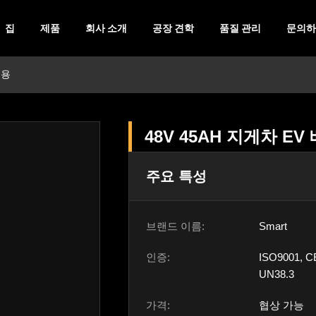
집
제품
회사 소개
공장 견학
품질 관리
문의하
실용
48V 45AH 지게차 E
주요 특성
브랜드 이름:
Smart
인증:
ISO9001, C
UN38.3
가격:
협상 가능