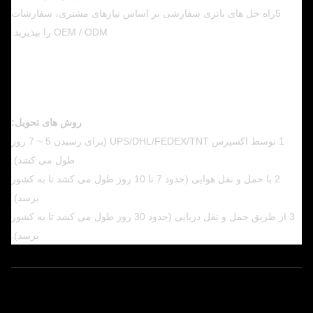
5راه حل های باتری سفارشی بر اساس نیازهای مشتری، سفارشات
OEM / ODM را بپذیرید.
روش های تحویل:
1 توسط اکسپرس UPS/DHL/FEDEX/TNT (برای رسیدن 5 ~ 7 روز
طول می کشد).
2 با حمل و نقل هوایی (حدود 7 تا 10 روز طول می کشد تا به کشور
برسد).
3 از طریق حمل و نقل دریایی (حدود 30 روز طول می کشد تا به کشور
برسد).