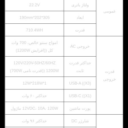
ولتاژ باتری
22.2V
عمومی
ابعاد
305*202*190mm
قدرت
710.4WH
امواج سنتو خالص، 700 وات
خروجی AC
کل ((افزایش 1200W)
حداکثر قدرت
120V/220V-50HZ/60HZ
ثابت
1200W ((قدرت نامی 700W)
قدرت
خروجی
12W*218W*1
USB-A ((X3)
USB-C ((X1)
حداکثر ۶۰ وات
پورت ماشین
12VDC، 10A، 120W ماژول
شارژر DC
حداکثر ۹۶ وات