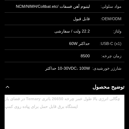
مواد سلولی:
لیتیوم آهن فسفات /NCM/NIMH/Coltbat.etc
OEM/ODM:
قابل قبول
ولتاژ:
22.2 ولت / سفارشی
USB-C (x1):
حداکثر 60W
زمان چرخه:
8500
شارژر خورشیدی:
10-30VDC، 100W حداکثر
توضیح محصول
چگالی انرژی بالا طول عمر چرخه 26650 باتری Ternary در فضای باز
ایستگاه برق قابل حمل برای پیاده روی کمپ