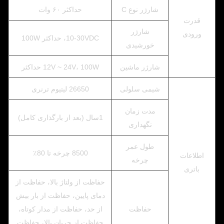
شارژر نوع C
حداکثر ۶۰ وات
قدرت
شارژر
ورودی
10-30VDC، حداکثر 100W
خورشیدی
شارژر ماشین
12V ~ 24V، 100W حداکثر
شیمی سلولی
26650 لیتیوم ترنری
مدت زمان
1سال (بعد از بارگذاری کامل)
نگهداری
طول عمر
8500 چرخه تا 80٪
اطلاعات
چرخه
باتری
حفاظت از ولتاژ بالا، حفاظت از
دمای پایین، حفاظت از بار بیش
حفاظت
از حد، حفاظت از مدار کوتاه،
حفاظت از جریان بالا، حفاظت