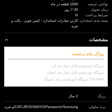
توانایی عرضه:
1000 قطعه در ماه
زمان تحویل:
7-30 روز
شرایط پرداخت:
t/t
بسته بندی استاندارد:
کارتن صادرات استاندارد ، کیس چوبی ، پالت و
غیره
مشخصات
ویژگی های برجسته
,
نیروگاه خورشیدی قابل حمل ضد آب
,
نیروگاه خورشیدی قابل حمل ضد انفجار
710.4WH نیروگاه خورشیدی برای کمپینگ
زرنگ:
2 سال
برند سلولی:
CATL/BYD/SANYO/Panasonic/Sumsung/و غیره