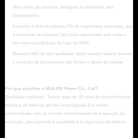
Sem efeito de memória, Amigável ao Ambiente, Alto
Desempenho
A concha é feita de plástico PD de engenharia anti-caída, que
é resistente ao impacto, tem forte capacidade anti-caída e
tem uma classificação de fogo de 94V0
Bloqueio ABS de alta qualidade: fecho antiderrapante preciso
e conexão de ferramentas são firmes e fáceis de instalar
Por que escolher a HUA XIN Power Co., Ltd?
Qualidade confiável - Temos mais de 20 anos de experiência na
indústria de baterias de lítio recarregáveis.Em estrita
conformidade com as normas internacionais de inspecção da
produção, para garantir a qualidade e a segurança da bateria.