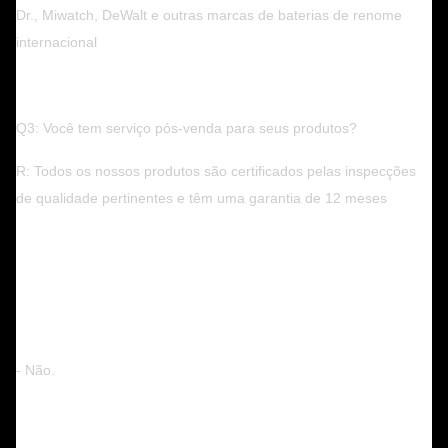
Dr., Miwatch, DeWalt e outras marcas de baterias de renome
internacional
Q3: Você tem serviço pós-venda para seus produtos?
R: Todos os nossos produtos são certificados pelas inspecções
de qualidade pertinentes e têm uma garantia de 12 meses
- Não.