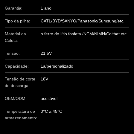
Garantia:
1 ano
Tipo da pilha:
CATL/BYD/SANYO/Panasonic/Sumsung/etc.
Material da
o ferro do lítio fosfata /NCM/NIMH/Coltbat.etc
Célula:
Tensão:
21.6V
Capacidade:
1a/personalizado
Tensão de corte
18V
de descarga:
OEM/ODM:
aceitável
Temperatura de
0°C a 45°C
armazenamento: