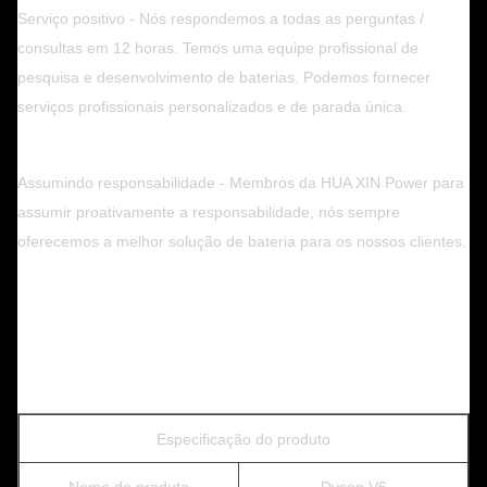
Serviço positivo - Nós respondemos a todas as perguntas /
consultas em 12 horas. Temos uma equipe profissional de
pesquisa e desenvolvimento de baterias. Podemos fornecer
serviços profissionais personalizados e de parada única.
Assumindo responsabilidade - Membros da HUA XIN Power para
assumir proativamente a responsabilidade, nós sempre
oferecemos a melhor solução de bateria para os nossos clientes.
Especificação do produto