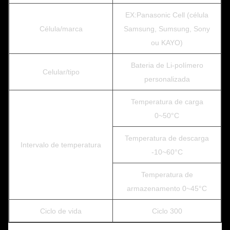
EX:Panasonic Cell (célula
Célula/marca
Samsung, Sumsung, Sony
ou KAYO)
Bateria de Li-polímero
Celular/tipo
personalizada
Temperatura de carga
0~50°C
Temperatura de descarga
Intervalo de temperatura
-10~60°C
Temperatura de
armazenamento 0~45°C
Ciclo de vida
Ciclo 300