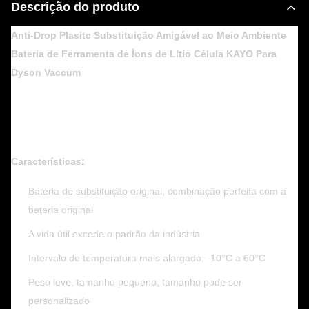
Descrição do produto
Anti-Drop Plasitc Substituição Amigável ao Meio Ambiente
Bateria de Ferramenta de Íons de Lítio Célula KAYO Para
Dyson Vaccum
Características:
Bateria de substituição original, combinação perfeita com a
bateria original
A vida útil excede o padrão da indústria
Intervalo de temperatura mais alargado: -10°C a 60°C
Peso leve, tamanho pequeno, tamanho pode ser
personalizado