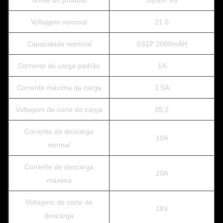
Nome do produto
Dyson V6
Voltagem nominal
21.6
Capacidade nominal
6S1P 2000mAH
Corrente de carga padrão
1A
Corrente máxima de carga
1.5A
Voltagem de corte de carga
25.2
Corrente de descarga
10A
normal
Corrente de descarga
20A
máxima
Voltagem de corte de
18V
descarga