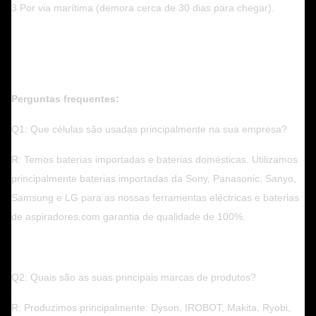
3 Por via marítima (demora cerca de 30 dias para chegar).
Perguntas frequentes:
Q1: Que células são usadas principalmente na sua empresa?
R: Temos baterias importadas e baterias domésticas. Utilizamos
principalmente baterias importadas da Sony, Panasonic, Sanyo,
Samsung e LG para as nossas ferramentas eléctricas e baterias
de aspiradores,com garantia de qualidade de 100%.
Q2: Quais são as suas principais marcas de produtos?
R: Produzimos principalmente: Dyson, IROBOT, Makita, Ryobi,