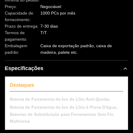
mínima do pedido:
Preço:
Negociável
Capacidade de
1000 PCs por mês
fornecimento:
Prazo de entrega:
7-30 dias
Termos de
T/T.
pagamento:
Embalagem
Caixa de exportação padrão, caixa de
padrão:
madeira, palete etc.
Especificações
Destaques
,
Bateria de Ferramenta de Íon de Lítio Anti-Queda
,
Bateria de Ferramenta de Íon de Lítio à Prova D'água
Baterias de Substituição para Ferramentas Sem Fio
Multicena