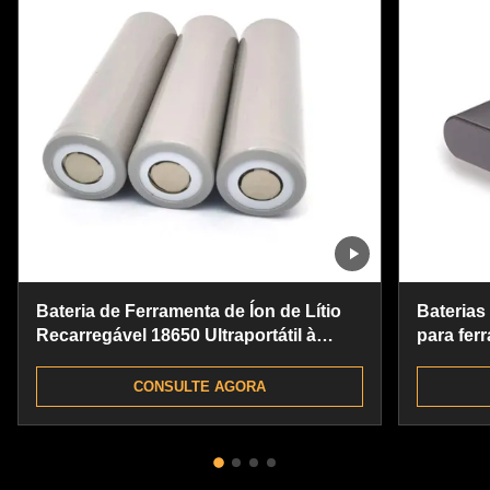
Bateria de Ferramenta de Íon de Lítio
Baterias 
Recarregável 18650 Ultraportátil à
para fer
Prova de Chuva
de subst
CONSULTE AGORA