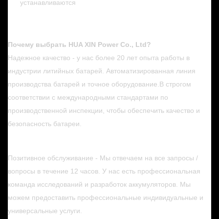
устанавливаются
Почему выбрать HUA XIN Power Co., Ltd?
Надежное качество - у нас более 20 лет опыта работы в
индустрии литийных батарей. Автоматизированная линия
производства батарей и точное оборудование.В строгом
соответствии с международными стандартами по
производственной инспекции, чтобы обеспечить качество и
безопасность батареи.
Позитивное обслуживание - Мы отвечаем на все запросы /
вопросы в течение 12 часов. У нас есть профессиональная
команда исследований и разработок аккумуляторов. Мы
можем предоставить профессиональные индивидуальные и
универсальные услуги.