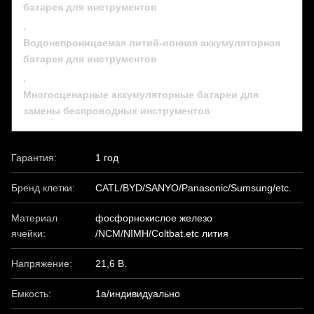
батарея для инструментов
,
Водонепроницаемая литий-ионная аккумуляторная
батарея для инструментов
,
Многосценарные аккумуляторные батареи для
замены беспроводных инструментов
Гарантия:
1 год
Бренд клетки:
CATL/BYD/SANYO/Panasonic/Sumsung/etc.
Материал
фосфорнокислое железо
ячейки:
/NCM/NIMH/Coltbat.etc лития
Напряжение:
21,6 В.
Емкость:
1a/индивидуально