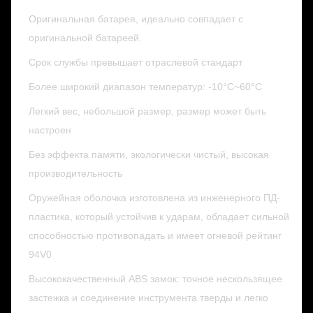
Оригинальная батарея, идеально совпадает с
оригинальной батареей.
Срок службы превышает отраслевой стандарт
Более широкий диапазон температур: -10°C~60°C
Легкий вес, небольшой размер, размер может быть
настроен
Без эффекта памяти, экологически чистый, высокая
производительность
Оружейная оболочка изготовлена из инженерного ПД-
пластика, который устойчив к ударам, обладает сильной
способностью противопадать и имеет огневой рейтинг
94V0
Высококачественный ABS замок: точное нескользящее
застежка и соединение инструмента тверды и легко