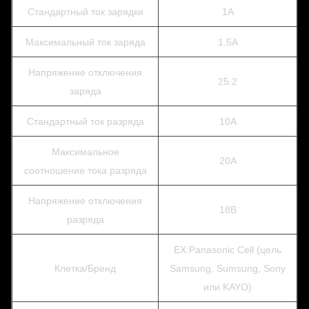
Стандартный ток зарядки
1А
Максимальный ток заряда
1.5А
Напряжение отключения
25.2
заряда
Стандартный ток разряда
10А
Максимальное
20А
соотношение тока разряда
Напряжение отключения
18В
разряда
EX:Panasonic Cell (цель
Клетка/Бренд
Samsung, Sumsung, Sony
или KAYO)