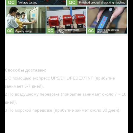
Способы доставки:
1 С помощью экспресс UPS/DHL/FEDEX/TNT (прибытие
занимает 5-7 дней).
2 По воздушному перевозке (прибытие занимает около 7 ~ 10
дней).
3 По морской перевозке (прибытие займет около 30 дней).