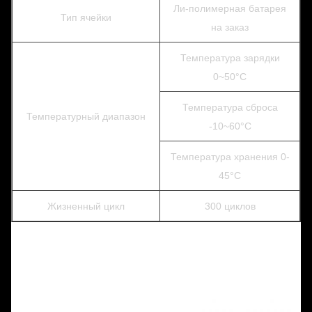
Ли-полимерная батарея
Тип ячейки
на заказ
Температура зарядки
0~50°C
Температура сброса
Температурный диапазон
-10~60°C
Температура хранения 0-
45°C
Жизненный цикл
300 циклов