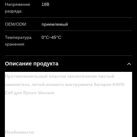
Напряжение
18В
разряда:
OEM/ODM:
приемлемый
Температура
0°C~45°C
хранения:
Описание продукта
Противокапельный пластик экологически чистый
заменитель литий-ионного инструмента батарея KAYO
Cell для Dyson Vaccum
Особенности: