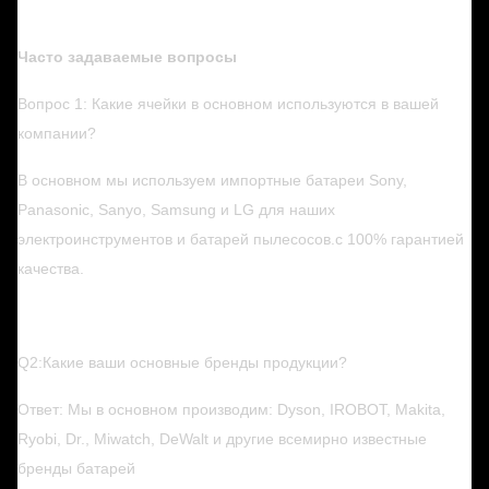
Часто задаваемые вопросы
Вопрос 1: Какие ячейки в основном используются в вашей
компании?
В основном мы используем импортные батареи Sony,
Panasonic, Sanyo, Samsung и LG для наших
электроинструментов и батарей пылесосов.с 100% гарантией
качества.
Q2:Какие ваши основные бренды продукции?
Ответ: Мы в основном производим: Dyson, IROBOT, Makita,
Ryobi, Dr., Miwatch, DeWalt и другие всемирно известные
бренды батарей