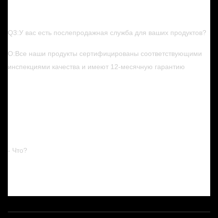
Q3:У вас есть послепродажная служба для ваших продуктов?
О:Все наши продукты сертифицированы соответствующими
инспекциями качества и имеют 12-месячную гарантию
- Что?