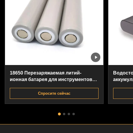
18650 Перезаряжаемая литий-
Водосто
ионная батарея для инструментов
аккумул
Ультрапереносная дождезащитная
запасны
беспров
Спросите сейчас