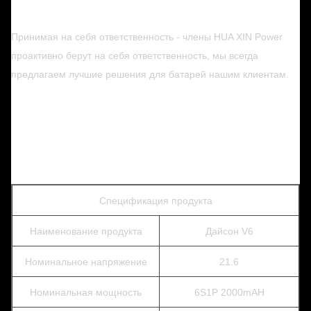
Принимая на себя ответственность - члены HUA XIN Power
проактивно берут на себя ответственность, мы всегда
предлагаем лучшие решения для батарей нашим клиентам.
Спецификация продукта
Наименование продукта
Дайсон V6
Номинальное напряжение
21.6
Номинальная мощность
6S1P 2000mAH