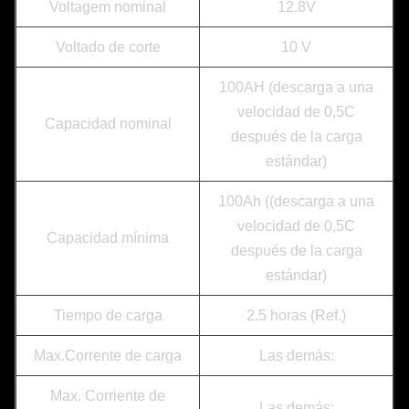
Voltagem nominal
12.8V
Voltado de corte
10 V
100AH (descarga a una
velocidad de 0,5C
Capacidad nominal
después de la carga
estándar)
100Ah ((descarga a una
velocidad de 0,5C
Capacidad mínima
después de la carga
estándar)
Tiempo de carga
2.5 horas (Ref.)
Max.Corrente de carga
Las demás:
Max. Corriente de
Las demás: