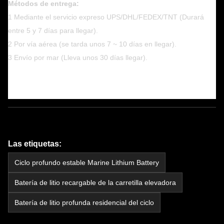
Métodos de entrega:
1 Mediante el servicio expreso UPS/DHL/FEDEX/TNT (Durará
entre 5 y 7 días para llegar).
2 Por vía aérea (se tarda unos 7 ~ 10 días en llegar).
3 Envío por mar (Lleva unos 30 días llegar).
Las etiquetas:
Ciclo profundo estable Marine Lithium Battery
Batería de litio recargable de la carretilla elevadora
Batería de litio profunda residencial del ciclo