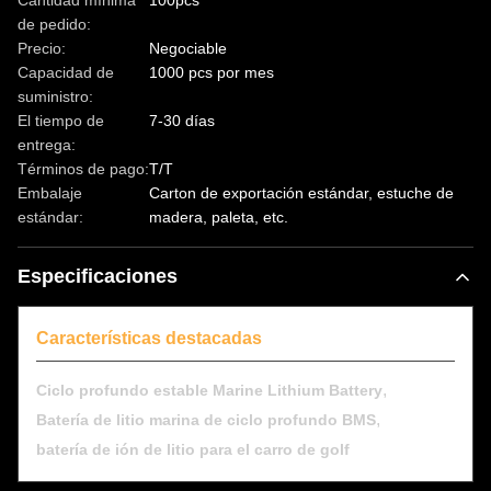
Cantidad mínima
100pcs
de pedido:
Precio:
Negociable
Capacidad de
1000 pcs por mes
suministro:
El tiempo de
7-30 días
entrega:
Términos de pago:
T/T
Embalaje
Carton de exportación estándar, estuche de
estándar:
madera, paleta, etc.
Especificaciones
Características destacadas
,
Ciclo profundo estable Marine Lithium Battery
,
Batería de litio marina de ciclo profundo BMS
batería de ión de litio para el carro de golf