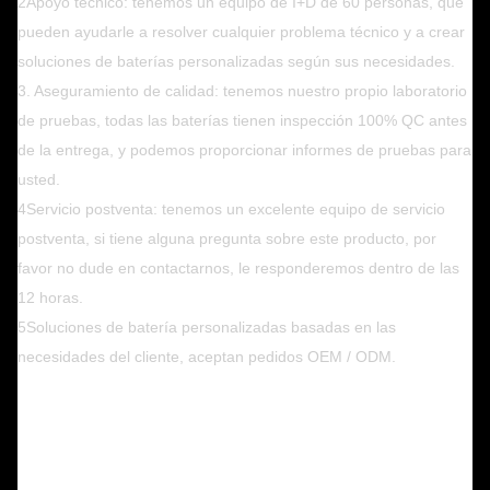
2Apoyo técnico: tenemos un equipo de I+D de 60 personas, que
pueden ayudarle a resolver cualquier problema técnico y a crear
soluciones de baterías personalizadas según sus necesidades.
3. Aseguramiento de calidad: tenemos nuestro propio laboratorio
de pruebas, todas las baterías tienen inspección 100% QC antes
de la entrega, y podemos proporcionar informes de pruebas para
usted.
4Servicio postventa: tenemos un excelente equipo de servicio
postventa, si tiene alguna pregunta sobre este producto, por
favor no dude en contactarnos, le responderemos dentro de las
12 horas.
5Soluciones de batería personalizadas basadas en las
necesidades del cliente, aceptan pedidos OEM / ODM.