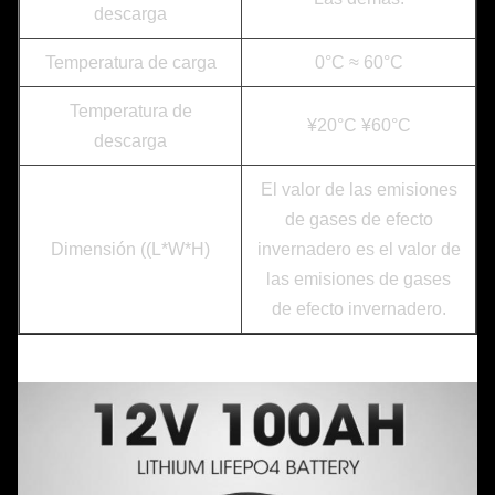
descarga
Temperatura de carga
0°C ≈ 60°C
Temperatura de
¥20°C ¥60°C
descarga
El valor de las emisiones
de gases de efecto
Dimensión ((L*W*H)
invernadero es el valor de
las emisiones de gases
de efecto invernadero.