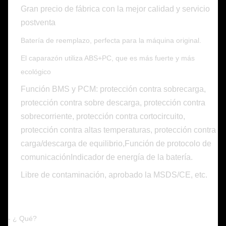
Gran precio de fábrica con la mejor calidad y servicio
postventa
Batería de reemplazo, perfecta para la máquina original.
El caparazón utiliza ABS+PC, que es más fuerte y más
ecológico
Función BMS y PCM: protección contra sobrecarga,
protección contra sobre descarga, protección contra
sobrecorriente, protección contra cortocircuito,
protección contra altas temperaturas, protección contra
carga/descarga de equilibrio,Función de protocolo de
comunicaciónIndicador de energía de la batería.
Libre de contaminación, aprobado la MSDS/CE, etc.
- ¿ Qué?