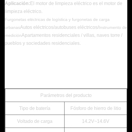
Aplicación:
El motor de limpieza eléctrico es el motor de
limpieza eléctrico.
Furgonetas eléctricas de logística y furgonetas de carga
Autos eléctricos/autobuses eléctricos/
urbanas
Instrumento de
Apartamentos residenciales / villas, naves torre /
medición
pueblos y sociedades residenciales.
Parámetros del producto
Tipo de batería
Fósforo de hierro de litio
Voltado de carga
14.2V~14.6V