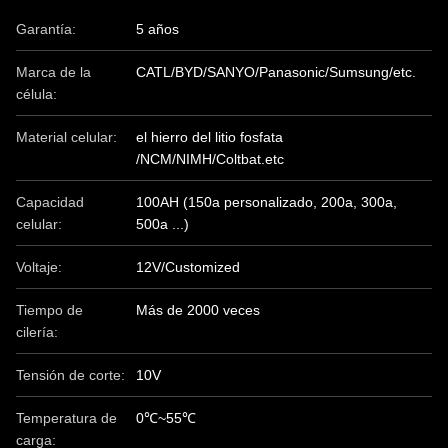
Garantía:
5 años
Marca de la
CATL/BYD/SANYO/Panasonic/Sumsung/etc.
célula:
Material celular:
el hierro del litio fosfata
/NCM/NIMH/Coltbat.etc
Capacidad
100AH ​​(150a personalizado, 200a, 300a,
celular:
500a ...)
Voltaje:
12V/Customized
Tiempo de
Más de 2000 veces
cilería:
Tensión de corte:
10V
Temperatura de
0℃~55℃
carga: