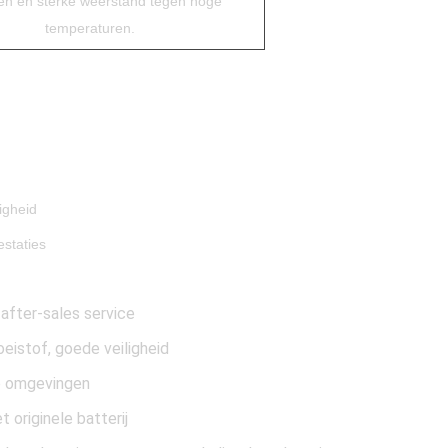
en en sterke weerstand tegen hoge
temperaturen.
igheid
staties
 after-sales service
eistof, goede veiligheid
e omgevingen
 originele batterij