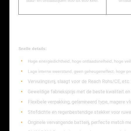
laad- en ontlaadtijden 500 tot 600 keer.
ontlad
Snelle details:
Hoge energiedichtheid, hoge ontlaadsnelheid, hoge veil
Lage interne weerstand, geen geheugeneffect, hoge pre
Vervuilingsvrij, slaagt voor de Reach Rohs/CE, etc.
Geweldige fabrieksprijs met de beste kwaliteit en
Flexibele verpakking, gelamineerd type, magere vlo
Stofdichte en regenbestendige stekker voor ruw
​​Originele vervangende batterij, perfecte match met