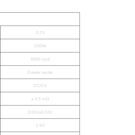
3.2V
150Ah
6000 cycli
Enkele sectie
CC/CV
≤ 0,5 mΩ
3.65V±0.03V
2.5V