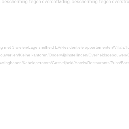
bescherming tegen overontlading, bescherming tegen overstroo
rtuig met 3 wielen/Lage snelheid EV/Residentiële appartementen/Villa's
uwerijen/Kleine kantoren/Onderwijsinstellingen/Overheidsgebouwen/C
Bowlingbanen/Kabeloperators/Gastvrijheid/Hotels/Restaurants/Pubs/Bar