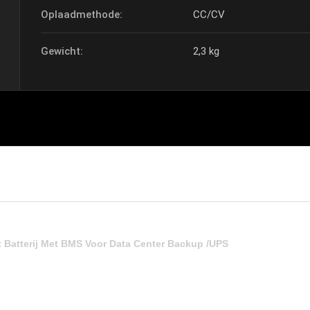
Oplaadmethode:
CC/CV
Gewicht:
2,3 kg
 Batterij Met BMS Voor Data Center Backup /UPS