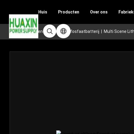
Huis
Producten
Over ons
Fabriek
Huis
|
Producten
|
lithium-yzerfosfaatbatterij
|
Multi Scene Lit