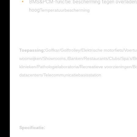
BMS&PCM-functie: bescherming tegen overladen, 
hoog
Temperatuurbescherming
Toepassing:
Golfkar/Golftrolley/Elektrische motorfiets/Voe
woonwijken/Showrooms,/Banken/Restaurants/Clubs/Spa's/Bro
klinieken/Pathologielaboratoria/Recreatieve voorzieningen/
datacenters/Telecommunicatiebasisstation
Specificatie: