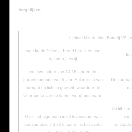
Vergelijken:
Lithium IJzerfosfaat Batterij VS L
hoge laadefficiëntie, breed bereik en snel
lo
opladen, terwijl
een levensduur van 10-15 jaar en een
garantieperiode van 5 jaar. Het is klein van
De zuurbatt
formaat en licht in gewicht, waardoor de
na
vloerruimte van de kamer wordt bespaard.
De lithium-
Over het algemeen is de levensduur van
van 
loodzuuraccu's 3 tot 5 jaar en is het aantal
ontlaads