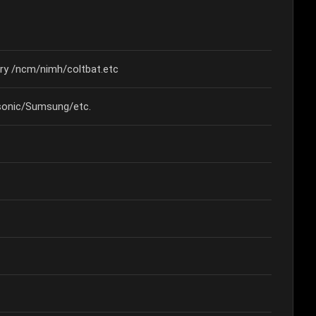
ary /ncm/nimh/coltbat.etc
onic/Sumsung/etc.