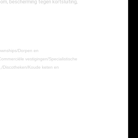
m, bescherming tegen kortsluiting,
/Townships/Dorpen en
ommerciële vestigingen/Specialistische
s,/Discotheken/Koude keten en