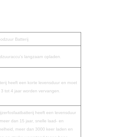
oodzuur Batterij
odzuuraccu's langzaam opladen.
erij heeft een korte levensduur en moet
 3 tot 4 jaar worden vervangen.
ijzerfosfaatbatterij heeft een levensduur
meer dan 15 jaar, snelle laad- en
nelheid, meer dan 3000 keer laden en