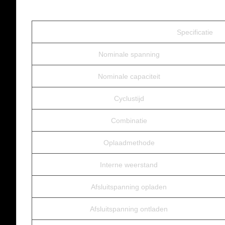
Specificatie
Nominale spanning
Nominale capaciteit
Cyclustijd
Combinatie
Oplaadmethode
Interne weerstand
Afsluitspanning opladen
Afsluitspanning ontladen