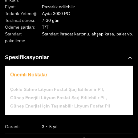
miktarı:
Fiyat:
Pazarlık edilebilir
Tedarik Yeteneği:
Ayda 3000 PC
Teslimat süresi:
7-30 gün
Ödeme şartları:
T/T
Standart
Standart ihracat kartonu, ahşap kasa, palet vb.
paketleme:
Spesifikasyonlar
Önemli Noktalar
,
Çoklu Sahne Lityum Fosfat Şarj Edilebilir Pil
,
Güneş Enerjili Lityum Fosfat Şarj Edilebilir Pil
Güneş Enerjisi İçin Taşınabilir Lityum Fosfat Pil
Garanti:
3 ~ 5 yıl