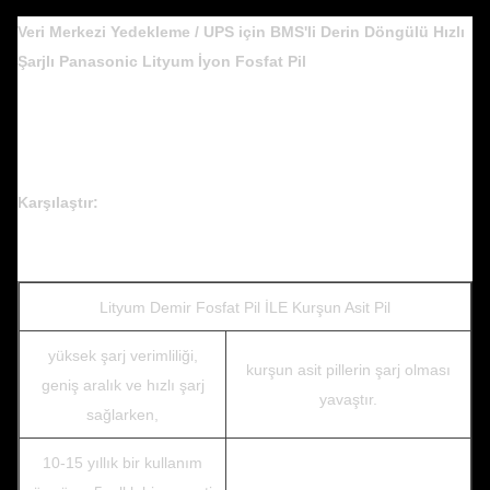
Veri Merkezi Yedekleme / UPS için BMS'li Derin Döngülü Hızlı
Şarjlı Panasonic Lityum İyon Fosfat Pil
Karşılaştır:
Lityum Demir Fosfat Pil İLE Kurşun Asit Pil
yüksek şarj verimliliği,
kurşun asit pillerin şarj olması
geniş aralık ve hızlı şarj
yavaştır.
sağlarken,
10-15 yıllık bir kullanım