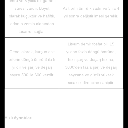
ömrü ve 5 yıllık bir garanti
süresi vardır. Boyut
Asit pilin ömrü kısadır ve 3 ila 4
olarak küçüktür ve hafiftir,
yıl sonra değiştirilmesi gerekir.
odanın zemin alanından
tasarruf sağlar.
Lityum demir fosfat pil, 15
Genel olarak, kurşun asit
yıldan fazla döngü ömrüne,
pillerin döngü ömrü 3 ila 5
hızlı şarj ve deşarj hızına,
yıldır ve şarj ve deşarj
3000'den fazla şarj ve deşarj
sayısı 500 ila 600 kezdir.
sayısına ve güçlü yüksek
sıcaklık direncine sahiptir.
Hızlı Ayrıntılar: