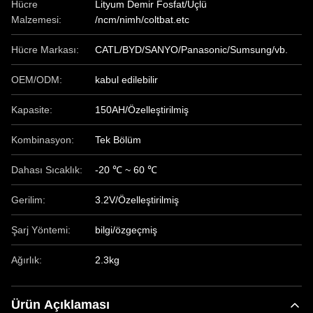
Hücre
Lityum Demir Fosfat/Üçlü
Malzemesi:
/ncm/nimh/coltbat.etc
Hücre Markası:
CATL/BYD/SANYO/Panasonic/Sumsung/vb.
OEM/ODM:
kabul edilebilir
Kapasite:
150AH/Özelleştirilmiş
Kombinasyon:
Tek Bölüm
Dahası Sıcaklık:
-20 ℃ ~ 60 ℃
Gerilim:
3.2V/Özelleştirilmiş
Şarj Yöntemi:
bilgi/özgeçmiş
Ağırlık:
2.3kg
Ürün Açıklaması