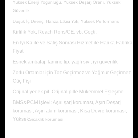
Yüksek Enerji Yoğunluğu, Yüksek Deşarj Oranı, Yüksek
Güvenlik
Düşük İç Direnç, Hafıza Etkisi Yok, Yüksek Performans
Kirlilik Yok, Reach Rohs/CE, vb. Geçti.
En İyi Kalite ve Satış Sonrası Hizmet ile Harika Fabrika
Fiyatı
Esnek ambalaj, lamine tip, yağlı sıvı, iyi güvenlik
Zorlu Ortamlar için Toz Geçirmez ve Yağmur Geçirmez
Güç Fişi
​​Orijinal yedek pil, Orijinal pille Mükemmel Eşleşme
BMS&PCM işlevi: Aşırı şarj koruması, Aşırı Deşarj
koruması, Aşırı akım koruması, Kısa Devre koruması,
Yüksek
Sıcaklık koruması