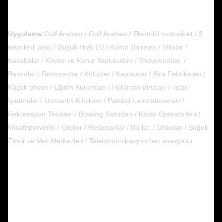
Uygulama:
Golf Arabası / Golf Arabası / Elektrikli motosiklet / 3
tekerlekli araç / Düşük Hızlı EV / Konut Daireleri / Villalar /
Kasabalar / Köyler ve Konut Toplulukları / Showroomlar, /
Bankalar / Restoranlar / Kulüpler / Kaplıcalar / Bira Fabrikaları /
Küçük ofisler / Eğitim Kurumları / Hükümet Binaları / Ticari
İşletmeler / Uzmanlık Klinikleri / Patoloji Laboratuvarları /
Rekreasyon Tesisleri / Bowling Salonları / Kablo Operatörleri /
Misafirperverlik / Oteller / Restoranlar / Barlar, / Diskolar / Soğuk
Zincir ve Veri Merkezleri / Telekomünikasyon baz istasyonu