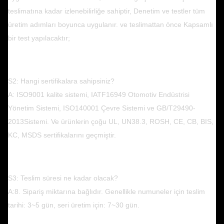
teslimatına kadar izlenebilirliğe sahiptir, Denetim ve testler tüm
üretim adımları boyunca uygulanır. ve teslimattan önce Kapsamlı
bir test yapılacaktır;
S2: Hangi sertifikalara sahipsiniz?
A: ISO9001 kalite sistemi, IATF16949 Otomotiv Endüstrisi
Yönetim Sistemi, ISO140001 Çevre Sistemi ve GB/T29490-
2013
Sistemi. Ve ürünlerin çoğu UL, UN38.3, ROSH, CE, CB, BIS,
KC, MSDS sertifikalarını geçmiştir.
S3: Teslim süresi ne kadar olacak?
A:8. Sipariş miktarına bağlıdır. Genellikle numuneler için teslim
tarihi: 3~5 gün, seri üretim için: 7~30 gün.