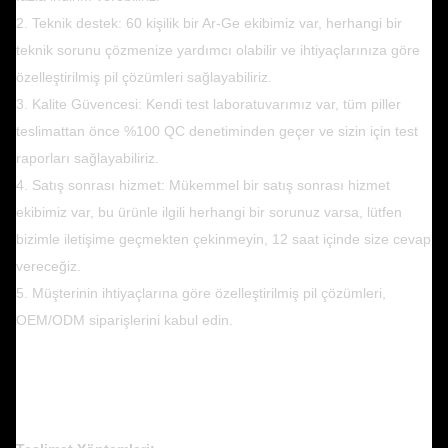
2. Teknik destek: 60 kişilik bir Ar-Ge ekibimiz var, herhangi bir
teknik sorunu çözmenize yardımcı olabilir ve ihtiyaçlarınıza göre
özelleştirilmiş pil çözümleri sağlayabiliriz.
3. Kalite Güvencesi: Kendi test laboratuvarımız var, tüm piller
teslimattan önce %100 QC denetiminden geçer ve sizin için test
raporları sağlayabiliriz.
4. Satış sonrası hizmet: Mükemmel bir satış sonrası hizmet
ekibimiz var, bu ürünle ilgili herhangi bir sorunuz varsa, lütfen
bizimle iletişime geçmekten çekinmeyin, 12 saat içinde size cevap
vereceğiz.
5. Müşterinin ihtiyaçlarına göre özelleştirilmiş pil çözümleri,
OEM/ODM siparişlerini kabul edin.