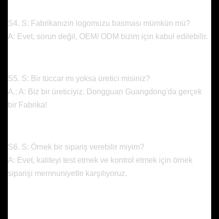
S4. S: Fabrikanızın logomuzu basması mümkün mü?
A: Evet, sorun değil, OEM/ ODM bizim için kabul edilebilir.
S5. S: Bir tüccar mı yoksa üretici misiniz?
A.: A: Biz bir üreticiyiz. Dongguan Guangdong'da gerçek
bir Fabrika!
S6. S: Örnek bir sipariş verebilir miyim?
A: Evet, kaliteyi test etmek ve kontrol etmek için örnek
siparişi memnuniyetle karşılıyoruz.