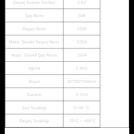
Deşarj Kesme Gerilimi
2.5V
Şarj Akımı
30A
Deşarj Akımı
150A
Maks. Sürekli Deşarj Akımı
225A
Maks. Sürekli Şarj Akımı
150A
Ağırlık
2.3KG
Boyut
34*200*204mm
Garanti
3~5Yıl
Şarj Sıcaklığı
0~45 °C
Deşarj Sıcaklığı
-20°C ~ +60°C