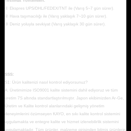
Teslimat Yöntemleri:
① Ekspres UPS/DHL/FEDEX/TNT ile (Varış 5~7 gün sürer).
② Hava taşımacılığı ile (Varış yaklaşık 7~10 gün sürer).
③ Deniz yoluyla sevkiyat (Varış yaklaşık 30 gün sürer).
SSS:
S1: Ürün kalitenizi nasıl kontrol ediyorsunuz?
A: Üretimimize ISO9001 kalite sistemini dahil ediyoruz ve tüm
üretim 7S altında standartlaştırılmıştır. Japon ekibimizden Ar-Ge,
Üretim ve Kalite kontrol alanlarındaki gelişmiş yönetim
deneyimlerini özümseyen KAYO, en sıkı kalite kontrol sistemini
uygulamakta ve entegre kalite ve hizmet izlenebilirlik sistemini
uygulamaktadır. Tüm ürünler, malzeme girişinden bitmiş ürünlerin