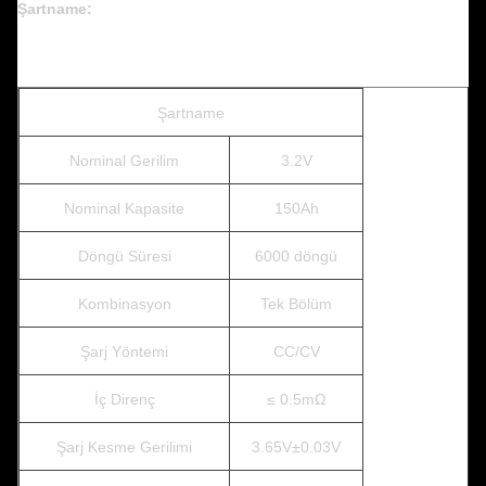
Şartname:
Şartname
Nominal Gerilim
3.2V
Nominal Kapasite
150Ah
Döngü Süresi
6000 döngü
Kombinasyon
Tek Bölüm
Şarj Yöntemi
CC/CV
İç Direnç
≤ 0.5mΩ
Şarj Kesme Gerilimi
3.65V±0.03V