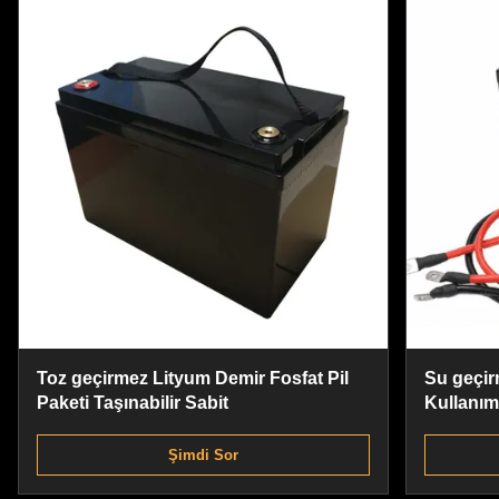
Toz geçirmez Lityum Demir Fosfat Pil
Su geçir
Paketi Taşınabilir Sabit
Kullanıml
Şimdi Sor