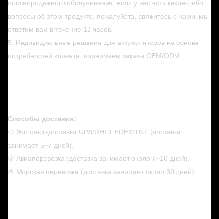
послепродажного обслуживания, если у вас есть какие-либо
вопросы об этом продукте, пожалуйста, свяжитесь с нами, мы
ответим вам в течение 12 часов.
5. Индивидуальные решения для аккумуляторов на основе
потребностей клиента, принимаем заказы OEM/ODM.
Способы доставки:
① Экспресс-доставка UPS/DHL/FEDEX/TNT (доставка
занимает 5~7 дней).
② Авиаперевозка (доставка занимает около 7~10 дней).
③ Морская перевозка (доставка занимает около 30 дней).