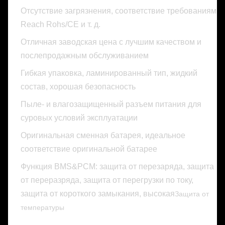
Отсутствие загрязнения, соответствие требованиям
Reach Rohs/CE и т. д.
Отличная заводская цена с лучшим качеством и
послепродажным обслуживанием
Гибкая упаковка, ламинированный тип, жидкий
состав, хорошая безопасность
Пыле- и влагозащищенный разъем питания для
суровых условий эксплуатации
​​Оригинальная сменная батарея, идеальное
соответствие оригинальной батарее
Функция BMS&PCM: защита от перезаряда, защита
от переразряда, защита от перегрузки по току,
защита от короткого замыкания, высокая
Защита от
температуры