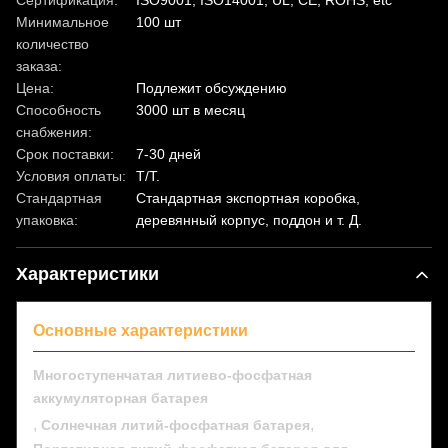
Сертификация:
ISO9001, ISO14001, UL, CE, ROHS, etc
Минимальное
100 шт
количество
заказа:
Цена:
Подлежит обсуждению
Способность
3000 шт в месяц
снабжения:
Срок поставки:
7-30 дней
Условия оплаты:
T/T.
Стандартная
Стандартная экспортная коробка,
упаковка:
деревянный корпус, поддон и т. Д.
Характеристики
Основные характеристики
Многоступенчатая литиево-фосфатная
аккумуляторная батарея
,
,
Солнечная литий-фосфатная батарея