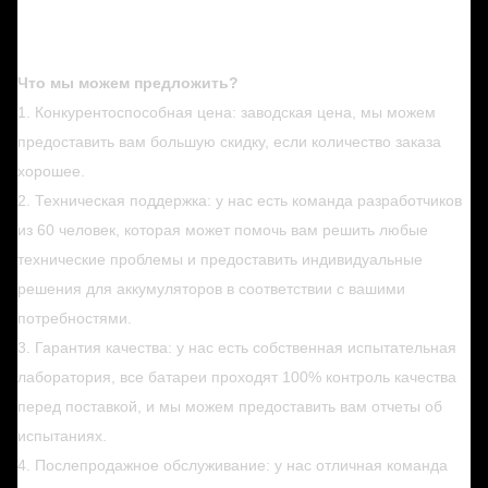
Что мы можем предложить?
1. Конкурентоспособная цена: заводская цена, мы можем
предоставить вам большую скидку, если количество заказа
хорошее.
2. Техническая поддержка: у нас есть команда разработчиков
из 60 человек, которая может помочь вам решить любые
технические проблемы и предоставить индивидуальные
решения для аккумуляторов в соответствии с вашими
потребностями.
3. Гарантия качества: у нас есть собственная испытательная
лаборатория, все батареи проходят 100% контроль качества
перед поставкой, и мы можем предоставить вам отчеты об
испытаниях.
4. Послепродажное обслуживание: у нас отличная команда