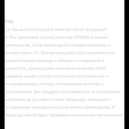
FAQ:
Q1: Как вы контролируете качество своей продукции?
A: Мы применяем систему качества ISO9001 в нашем
производстве, и все производство стандартизировано в
соответствии с 7S. Впитав передовой опыт управления от
нашей японской команды в области исследований и
разработок, производства и контроля качества, KAYO
внедрила самую строгую систему контроля качества и
интегрированную систему отслеживания качества и
обслуживания. Все продукты отслеживаются от поступления
материала до доставки готовой продукции, инспекция и
тестирование проводятся на всех этапах производства. И
перед доставкой будет проведено комплексное тестирование;