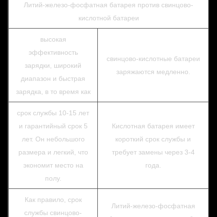
Литий-железо-фосфатная батарея против свинцово-
кислотной батареи
высокая
эффективность
свинцово-кислотные батареи
зарядки, широкий
заряжаются медленно.
диапазон и быстрая
зарядка, в то время как
срок службы 10-15 лет
и гарантийный срок 5
Кислотная батарея имеет
лет. Он небольшого
короткий срок службы и
размера и легкий, что
требует замены через 3-4
экономит место на
года.
полу.
Как правило, срок
Литий-железо-фосфатная
службы свинцово-