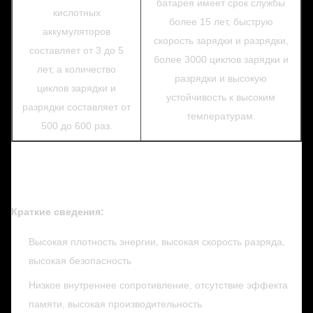
батарея имеет срок службы
кислотных
более 15 лет, быструю
аккумуляторов
скорость зарядки и разрядки,
составляет от 3 до 5
более 3000 циклов зарядки и
лет, а количество
разрядки и высокую
циклов зарядки и
устойчивость к высоким
разрядки составляет от
температурам.
500 до 600 раз.
Краткие сведения:
Высокая плотность энергии, высокая скорость разряда,
высокая безопасность
Низкое внутреннее сопротивление, отсутствие эффекта
памяти, высокая производительность