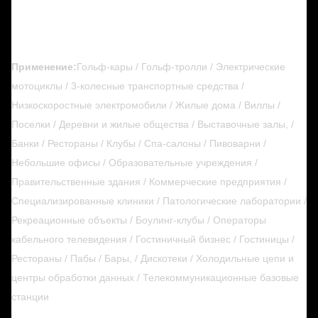
Применение:
Гольф-кары / Гольф-тролли / Электрические
мотоциклы / 3-колесные транспортные средства /
Низкоскоростные электромобили / Жилые дома / Виллы /
Поселки / Деревни и жилые общества / Выставочные залы, /
Банки / Рестораны / Клубы / Спа-салоны / Пивоварни /
Небольшие офисы / Образовательные учреждения /
Правительственные здания / Коммерческие предприятия /
Специализированные клиники / Патологические лаборатории /
Рекреационные объекты / Боулинг-клубы / Операторы
кабельного телевидения / Гостиничный бизнес / Гостиницы /
Рестораны / Пабы / Бары, / Дискотеки / Холодильные цепи и
центры обработки данных / Телекоммуникационные базовые
станции