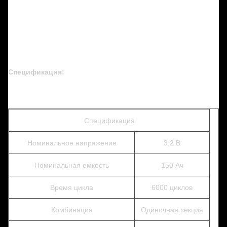
Спецификация:
Спецификация
Номинальное напряжение
3,2 В
Номинальная емкость
150 Ач
Время цикла
6000 циклов
Комбинация
Одиночная секция