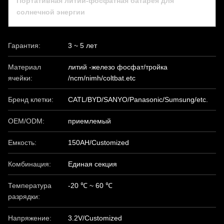
Портативная литий-фосфатная батарея для
солнечной энергии
Гарантия:
3 ~ 5 лет
Материал
литий -железо фосфат/тройка
ячейки:
/ncm/nimh/coltbat.etc
Бренд клетки:
CATL/BYD/SANYO/Panasonic/Sumsung/etc.
OEM/ODM:
приемлемый
Емкость:
150AH/Customized
Комбинация:
Единая секция
Температура
-20 ℃ ~ 60 ℃
разрядки:
Напряжение:
3.2V/Customized