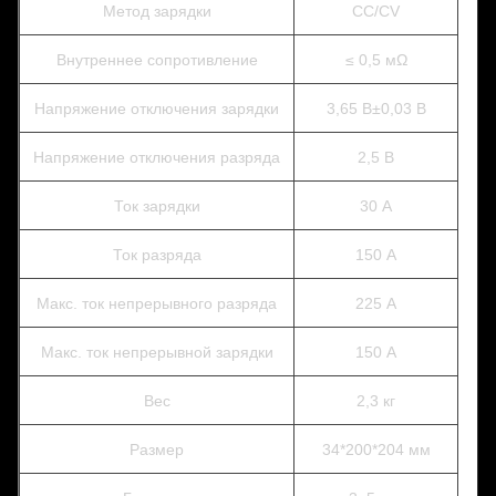
Метод зарядки
CC/CV
Внутреннее сопротивление
≤ 0,5 мΩ
Напряжение отключения зарядки
3,65 В±0,03 В
Напряжение отключения разряда
2,5 В
Ток зарядки
30 А
Ток разряда
150 А
Макс. ток непрерывного разряда
225 А
Макс. ток непрерывной зарядки
150 А
Вес
2,3 кг
Размер
34*200*204 мм