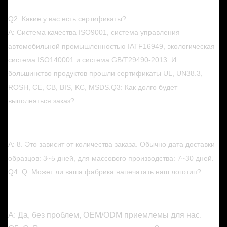
Q2: Какие у вас есть сертификаты?
A: Система качества ISO9001, система управления
автомобильной промышленностью IATF16949, экологическая
система ISO140001 и система GB/T29490-2013. И
большинство продуктов прошли сертификаты UL, UN38.3,
ROSH, CE, CB, BIS, KC, MSDS.
Q3: Как долго будет
выполняться заказ?
A: 8. Это зависит от количества заказа. Обычно дата доставки
образцов: 3~5 дней, для массового производства: 7~30 дней.
Q4. Q: Может ли ваша фабрика напечатать наш логотип?
A: Да, без проблем, OEM/ODM приемлемы для нас.