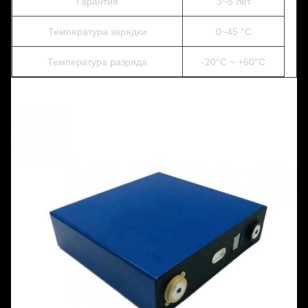
Гарантия
3~5 лет
Температура зарядки
0~45 °C
Температура разряда
-20°C ~ +60°C