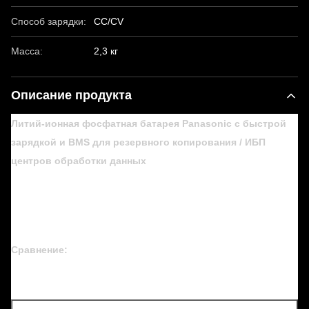
Способ зарядки:
CC/CV
Масса:
2,3 кг
Описание продукта
Литий-ионная фосфатная батарея Panasonic с быстрой
зарядкой и BMS для резервного копирования / ИБП
центров обработки данных
Сравнение: