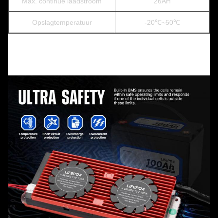
Max. continue laadstroom
26AH
Opslagtemperatuur
-20℃~50℃