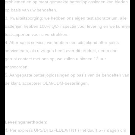
problemen en op maat gemaakte batterijoplossingen kan bieden
op basis van uw behoeften.
3. Kwaliteitsborging: we hebben ons eigen testlaboratorium, alle
batterijen hebben 100% QC-inspectie vóór levering en we kunnen
testrapporten voor u verstrekken.
4. After-sales service: we hebben een uitstekend after-sales
serviceteam, als u vragen heeft over dit product, neem dan
gerust contact met ons op, we zullen u binnen 12 uur
antwoorden.
5. Aangepaste batterijoplossingen op basis van de behoeften van
de klant, accepteer OEM/ODM-bestellingen.
Leveringsmethoden:
① Per express UPS/DHL/FEDEX/TNT (Het duurt 5~7 dagen om