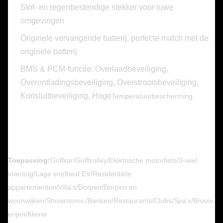
Stof- en regenbestendige stekker voor ruwe
omgevingen
​​Originele vervangende batterij, perfecte match met de
originele batterij
BMS & PCM-functie: Overlaadbeveiliging,
Overontladingsbeveiliging, Overstroombeveiliging,
Kortsluitbeveiliging, Hoge
Temperatuurbescherming
Toepassing:
Golfkar/Golftrolley/Elektrische motorfiets/3-wiel
voertuig/Lage snelheid EV/Residentiële
appartementen/Villa's/Dorpen/Dorpen en
woonwijken/Showrooms,/Banken/Restaurants/Clubs/Spa's/Brouw
erijen/Kleine