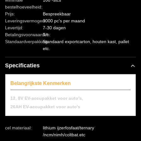
Minimale
100 -stcs
bestelhoeveelheid:
Prijs:
Bespreekbaar
Leveringsvermogen:
3000 pc's per maand
Levertijd:
7-30 dagen
Betalingsvoorwaarden:
T/t
Standaardverpakking:
Standaard exportcarton, houten kast, pallet
etc.
Specificaties
Belangrijkste Kenmerken
,
,
12
8V EV-accupakket voor auto's
26AH EV-accupakket voor auto's
cel materiaal:
lithium ijzerfosfaat/ternary
/ncm/nimh/coltbat.etc