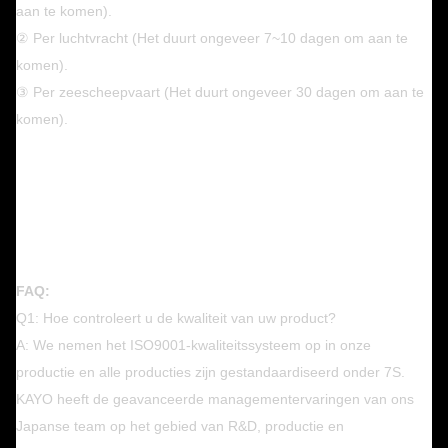
aan te komen).
② Per luchtvracht (Het duurt ongeveer 7~10 dagen om aan te
komen).
③ Per zeescheepvaart (Het duurt ongeveer 30 dagen om aan te
komen).
FAQ:
Q1: Hoe controleert u de kwaliteit van uw product?
A: We nemen het ISO9001-kwaliteitssysteem op in onze
productie en alle producties zijn gestandaardiseerd onder 7S.
KAYO heeft de geavanceerde managementervaringen van ons
Japanse team op het gebied van R&D, productie en