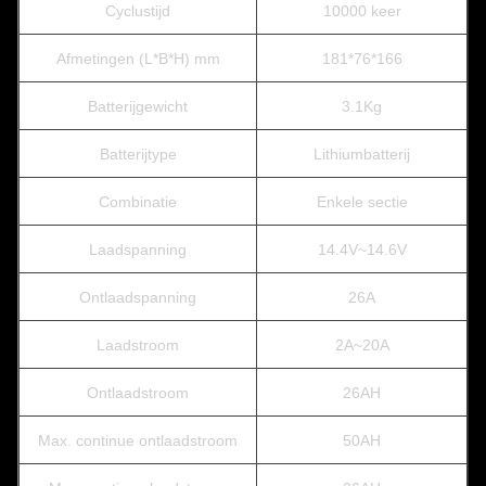
Cyclustijd
10000 keer
Afmetingen (L*B*H) mm
181*76*166
Batterijgewicht
3.1Kg
Batterijtype
Lithiumbatterij
Combinatie
Enkele sectie
Laadspanning
14.4V~14.6V
Ontlaadspanning
26A
Laadstroom
2A~20A
Ontlaadstroom
26AH
Max. continue ontlaadstroom
50AH