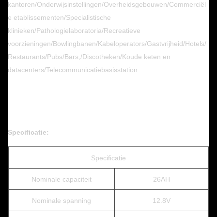
kantoren/Onderwijsinstellingen/Overheidsgebouwen/Commerciël
e etablissementen/Specialistische
klinieken/Pathologielaboratoria/Recreatieve
voorzieningen/Bowlingbanen/Kabeloperators/Gastvrijheid/Hotels/
Restaurants/Pubs/Bars,/Discotheken/Koude keten en
datacenters/Telecommunicatiebasisstation
Specificatie:
Specificatie
Nominale capaciteit
26AH
Nominale spanning
12.8V