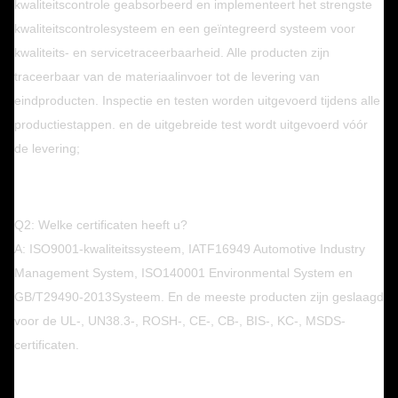
kwaliteitscontrole geabsorbeerd en implementeert het strengste
kwaliteitscontrolesysteem en een geïntegreerd systeem voor
kwaliteits- en servicetraceerbaarheid. Alle producten zijn
traceerbaar van de materiaalinvoer tot de levering van
eindproducten. Inspectie en testen worden uitgevoerd tijdens alle
productiestappen. en de uitgebreide test wordt uitgevoerd vóór
de levering;
Q2: Welke certificaten heeft u?
A: ISO9001-kwaliteitssysteem, IATF16949 Automotive Industry
Management System, ISO140001 Environmental System en
GB/T29490-2013
Systeem. En de meeste producten zijn geslaagd
voor de UL-, UN38.3-, ROSH-, CE-, CB-, BIS-, KC-, MSDS-
certificaten.