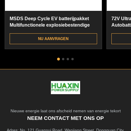
MSDS Deep Cycle EV batterijpakket
72V Ultr
Multifunctionele explosiebestendige
Autobatte
Accu
NU AANVRAGEN
Nieuwe energie laat ons afscheid nemen van energie tekort
NEEM CONTACT MET ONS OP
Adres: No. 121 Guansui Road, Wanjiang Street, Dongguan City,