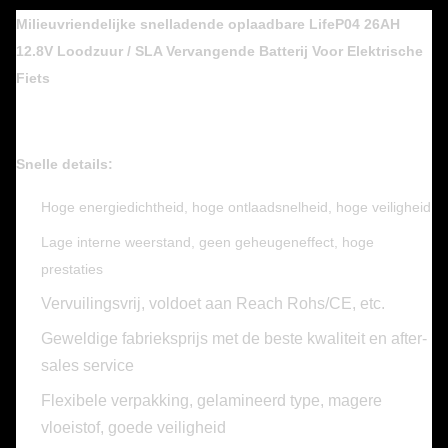
Milieuvriendelijke snelladende oplaadbare LifeP04 26AH
12.8V Loodzuur / SLA Vervangende Batterij Voor Elektrische
Fiets
Snelle details:
Hoge energiedichtheid, hoge ontlaadsnelheid, hoge veiligheid
Lage interne weerstand, geen geheugeneffect, hoge
prestaties
Vervuilingsvrij, voldoet aan Reach Rohs/CE, etc.
Geweldige fabrieksprijs met de beste kwaliteit en after-
sales service
Flexibele verpakking, gelamineerd type, magere
vloeistof, goede veiligheid