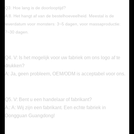
Q3: Hoe lang is de doorlooptijd?
A:8. Het hangt af van de bestelhoeveelheid. Meestal is de
leverdatum voor monsters: 3~5 dagen, voor massaproductie:
7~30 dagen.
Q4. V: Is het mogelijk voor uw fabriek om ons logo af te
drukken?
A: Ja, geen probleem, OEM/ODM is acceptabel voor ons.
Q5. V: Bent u een handelaar of fabrikant?
A.: A: Wij zijn een fabrikant. Een echte fabriek in
Dongguan Guangdong!