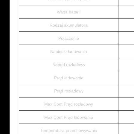
Waga baterii
Rodzaj akumulatora
Połączenie
Napięcie ładowania
Napęd rozładowy
Prąd ładowania
Prąd rozładowy
Max.Cont Prąd rozładowy
Max.Cont Prąd ładowania
Temperatura przechowywania