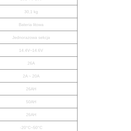
30,1 kg
Bateria litowa
Jednorazowa sekcja
14.4V~14.6V
26A
2A ~ 20A
26AH
50AH
26AH
-20°C~50°C