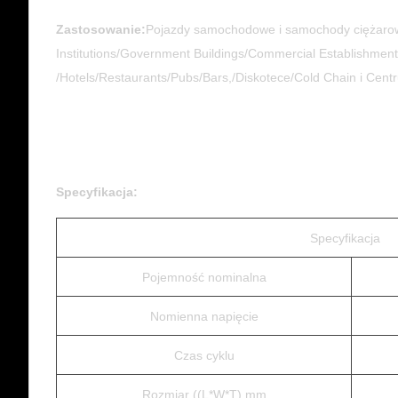
Zastosowanie:
Pojazdy samochodowe i samochody ciężarowe
Institutions/Government Buildings/Commercial Establishments/
/Hotels/Restaurants/Pubs/Bars,/Diskotece/Cold Chain i Ce
Specyfikacja:
Specyfikacja
Pojemność nominalna
Nomienna napięcie
Czas cyklu
Rozmiar ((L*W*T) mm