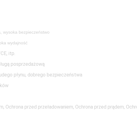
a, wysoka bezpieczeństwo
soka wydajność
E, itp.
usługą posprzedażową
hudego płynu, dobrego bezpieczeństwa
nków
, Ochrona przed przeładowaniem, Ochrona przed prądem, Ochr