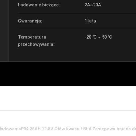
Ładowanie bieżące:
2A~20A
Gwarancja:
1 lata
Temperatura
-20 ℃ ~ 50 ℃
przechowywania:
ładowaniaP04 26AH 12.8V Ołów kwasu / SLA Zastępowa bateria do