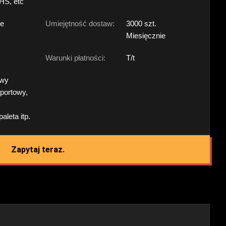
HS, etc
ne
Umiejętność dostaw:
3000 szt.
Miesięcznie
Warunki płatności:
T/t
owy
portowy,
aleta itp.
Zapytaj teraz.