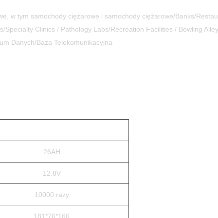
, w tym samochody ciężarowe i samochody ciężarowe/Banks/Restauran
Specialty Clinics / Pathology Labs/Recreation Facilities / Bowling Alle
ntrum Danych/Baza Telekomunikacyjna
26AH
12.8V
10000 razy
181*76*166