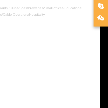
ts /Clubs/Spas/Breweries/Small offices/Educational
ys/Cable Operators/Hospitality