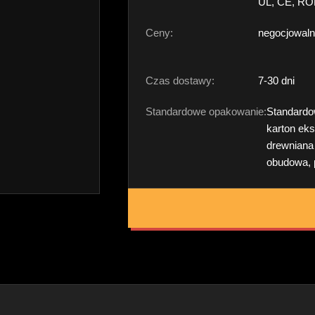
UL, CE, RO
Ceny:
negocjowal
Czas dostawy:
7-30 dni
Standardowe opakowanie:
Standard
karton eks
drewniana
obudowa, p