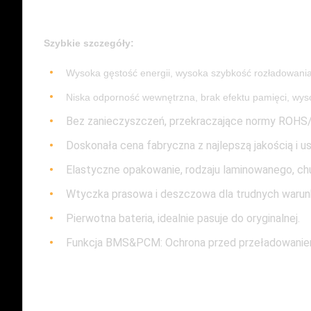
Szybkie szczegóły:
Wysoka gęstość energii, wysoka szybkość rozładowani
Niska odporność wewnętrzna, brak efektu pamięci, wy
Bez zanieczyszczeń, przekraczające normy ROHS/C
Doskonała cena fabryczna z najlepszą jakością i 
Elastyczne opakowanie, rodzaju laminowanego, c
Wtyczka prasowa i deszczowa dla trudnych waru
Pierwotna bateria, idealnie pasuje do oryginalnej.
Funkcja BMS&PCM: Ochrona przed przeładowaniem