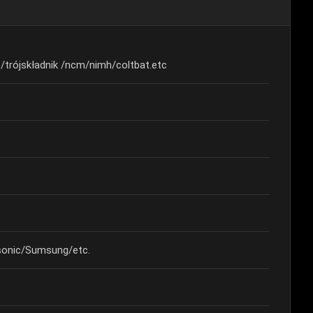
/trójskładnik /ncm/nimh/coltbat.etc
onic/Sumsung/etc.