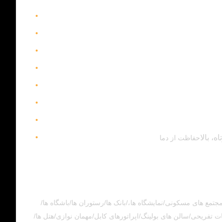
حفاظت از دما
ونی/ویلاها/شهرک ها/روستاها و مجتمع های مسکونی/نمایشگاه ها،/بانک ها/رستوران ها/باشگاه ها/
ریحی/سالن های بولینگ/اپراتورهای کابل/مهمان نوازی/هتل ها/