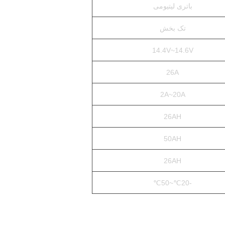
باتری لیتیومی
تک بخش
14.4V~14.6V
26A
2A~20A
26AH
50AH
26AH
-20℃~50℃