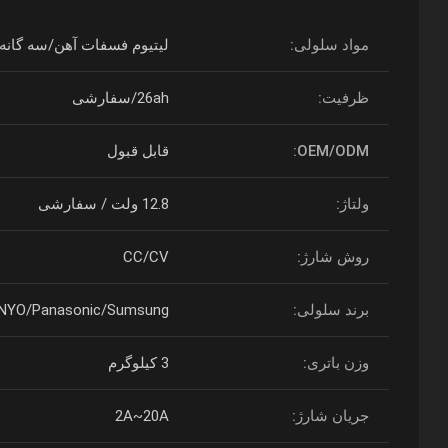
مواد سلولی:
لیتیوم فسفات آهن/سه گانه /m/nimh/coltbat.etc
ظرفیت:
26ah/سفارشی
OEM/ODM:
قابل قبول
ولتاژ:
12.8 ولت / سفارشی
روش شارژ:
CC/CV
برند سلولی:
D/SANYO/Panasonic/Sumsung
وزن باتری:
3 کیلوگرم
جریان شارژ:
2A~20A