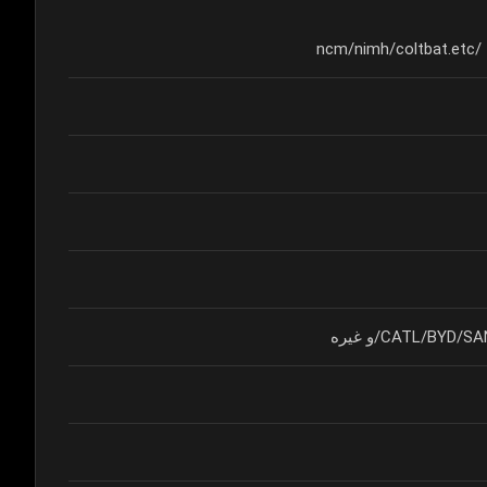
nc
CATL/BY/و غیره