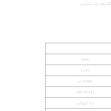
گاه های پایه مخابراتی
26AH
12.8V
10000 بار
181*76*166
3.1 کیلوگرم