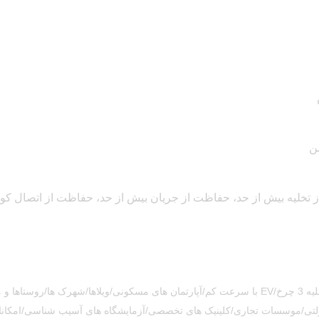
ن
کالسکه گلف/چرخ دستی گلف/موتورسیکلت برقی/وسایل نقلیه 3 چرخ/EV با سرعت کم/آپارتمان های مسک
ی/موسسات تجاری/کلینیک های تخصصی/آزمایشگاه های آسیب شناسی/امکانات تف