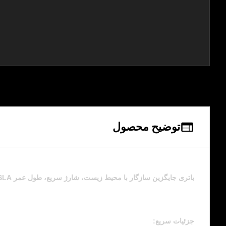
توضیح محصول
باتری جایگزین سازگار با محیط زیست، شارژ سریع، طول عمر LifeP04 26AH 12.8V Lead Acid /SLA برای دوچرخه برقی
جزئیات سریع: