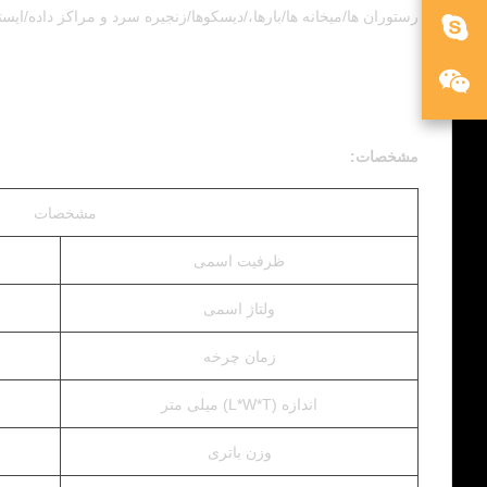
رستوران ها/میخانه ها/بارها،/دیسکوها/زنجیره سرد و مراکز داده/ایست
مشخصات:
مشخصات
ظرفیت اسمی
ولتاژ اسمی
زمان چرخه
اندازه (L*W*T) میلی متر
وزن باتری