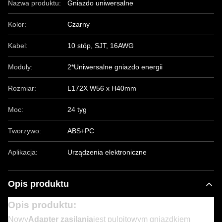
Nazwa produktu:
Gniazdo uniwersalne
Kolor:
Czarny
Kabel:
10 stóp, SJT, 16AWG
Moduły:
2*Uniwersalne gniazdo energii
Rozmiar:
L172X W56 x H40mm
Moc:
24 tyg
Tworzywo:
ABS+PC
Aplikacja:
Urządzenia elektroniczne
Opis produktu
Opis produktu:
Nowy
Adapter zasilania
jest pulpitowym gniazdkiem