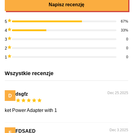
Napisz recenzję
5
67%
4
33%
3
0
2
0
1
0
Wszystkie recenzje
Dec 25.2025
dsgfz
D
ket Power Adapter with 1
Dec 3.2025
FDSAED
F