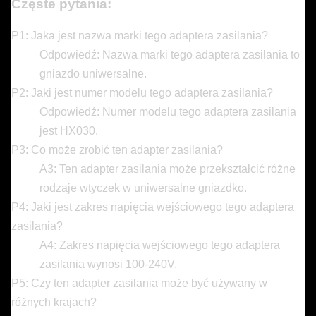
Częste pytania:
P1: Jaka jest nazwa marki tego adaptera zasilania?
Odpowiedź: Nazwa marki tego adaptera zasilania to
gniazdo uniwersalne.
P2: Jaki jest numer modelu tego adaptera zasilania?
Odpowiedź: Numer modelu tego adaptera zasilania
jest HX030.
P3: Co może zrobić ten adapter zasilania?
A3: Ten adapter zasilania może przekształcić różne
rodzaje wtyczek w uniwersalne gniazdko.
P4: Jaki jest zakres napięcia wejściowego tego adaptera
zasilania?
A4: Zakres napięcia wejściowego tego adaptera
zasilania wynosi 100-240V.
P5: Czy ten adapter zasilania może być używany w
różnych krajach?