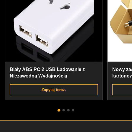
Biały ABS PC 2 USB Ładowanie z
Nowy za
Niezawodną Wydajnością
kartono
125*41*
Zapytaj teraz.