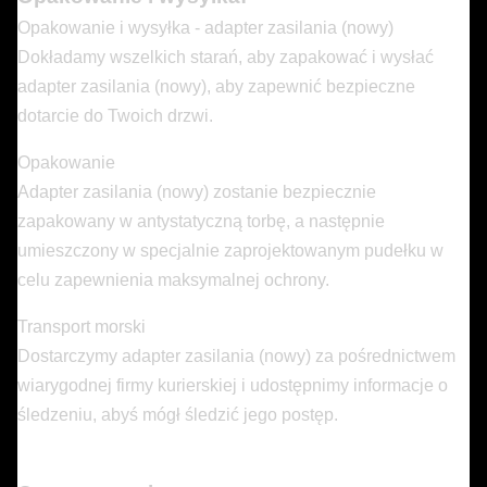
Opakowanie i wysyłka - adapter zasilania (nowy)
Dokładamy wszelkich starań, aby zapakować i wysłać
adapter zasilania (nowy), aby zapewnić bezpieczne
dotarcie do Twoich drzwi.
Opakowanie
Adapter zasilania (nowy) zostanie bezpiecznie
zapakowany w antystatyczną torbę, a następnie
umieszczony w specjalnie zaprojektowanym pudełku w
celu zapewnienia maksymalnej ochrony.
Transport morski
Dostarczymy adapter zasilania (nowy) za pośrednictwem
wiarygodnej firmy kurierskiej i udostępnimy informacje o
śledzeniu, abyś mógł śledzić jego postęp.