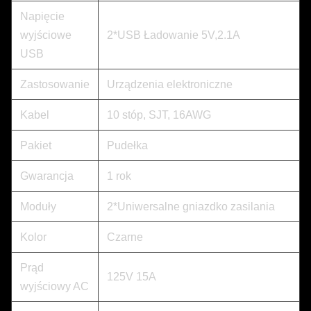
Napięcie
wyjściowe
2*USB Ładowanie 5V,2.1A
USB
Zastosowanie
Urządzenia elektroniczne
Kabel
10 stóp, SJT, 16AWG
Pakiet
Pudełka
Gwarancja
1 rok
Moduły
2*Uniwersalne gniazdko zasilania
Kolor
Czarne
Prąd
125V 15A
wyjściowy AC