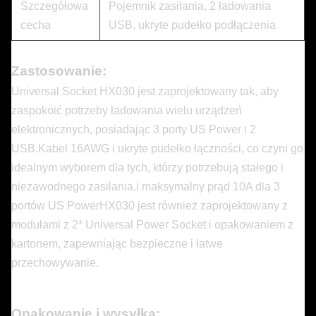
Szczegółowa
Pojemnik zasilania, 2 ładowania
cecha
USB, ukryte pudełko podłączenia
Zastosowanie:
Universal Socket HX030 jest zaprojektowany tak, aby
zaspokoić potrzeby ładowania wielu urządzeń
elektronicznych, posiadając 3 porty US Power i 2
USB.Kabel 16AWG i ukryte pudełko łączności, co czyni go
idealnym wyborem dla tych, którzy potrzebują stałego i
niezawodnego zasilania.i maksymalny prąd 10A dla 3
portów US PowerHX030 jest również zaprojektowany z
modułami z 2* Universal Power Socket i opakowaniem z
kartonem, zapewniając bezpieczne i łatwe
przechowywanie.
Opakowanie i wysyłka: