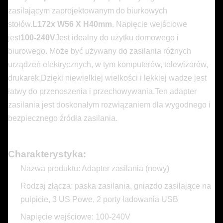
zasilającym zaprojektowanym do biurkowych
stołów.
L172x W56 X H40mm
. Napięcie wejściowe
jest
100-240V
Jest idealny do użytku domowego i
biurowego. Może być używany do zasilania różnych
urządzeń elektrycznych, w tym komputerów, telewizorów,
drukarek,Dzięki niewielkiej wielkości i lekkiej wadze jest
łatwy do przenoszenia i przechowywania.Ten adapter
zasilania jest doskonałym rozwiązaniem dla wygodnego i
bezpiecznego źródła zasilania.
Charakterystyka:
Nazwa produktu: Adapter zasilania (nowy)
Rodzaj złącza: paska zasilania, gniazdo zasilające na
pulpicie, 3 US Powe, 2 porty ładowania USB
Napięcie wejściowe: 100-240V