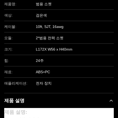
제품명:
범용 소켓
색상:
검은색
케이블:
10ft, SJT, 16awg
모듈:
2*범용 전력 소켓
크기:
L172X W56 x H40mm
힘:
24주
재료:
ABS+PC
애플리케이션:
전자 장치
제품 설명
제품 설명: