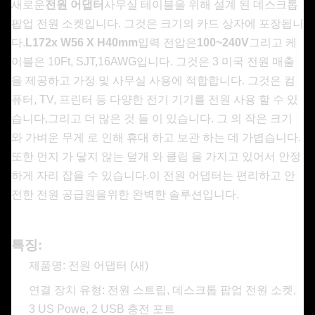
새로운
전원 어댑터
사무실 테이블을 위해 설계 된 데스크톱
팝업 전원 소켓입니다. 그것은 크기의 카드 상자에 포장됩니
다.
L172x W56 X H40mm
입력 전압은
100~240V
그리고 케
이블은 10Ft, SJT,16AWG입니다. 그것은 3 미국 전원 매출
을 제공하고 가정 및 사무실 사용에 적합합니다. 그것은 컴
퓨터, TV, 프린터 등 다양한 전기 기기를 전원 사용 할 수 있
습니다,그리고 더 많은 것 들 이 있습니다. 그 의 작은 크기
와 가벼운 무게 로 인해 휴대 하고 보관 하는 데 가볍습니다.
또한 먼지 가 닿지 않는 덮개 와 클립 을 가지고 있어서 안정
하게 자리 잡을 수 있습니다.이 전원 어댑터는 편리하고 안
전한 전원 공급원을위한 완벽한 솔루션입니다.
특징:
제품명: 전원 어댑터 (새)
연결 장치 유형: 전원 스트립, 데스크톱 팝업 전원 소켓,
3 US Powe, 2 USB 충전 포트