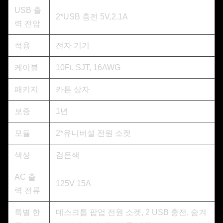
USB 출
2*USB 충전 5V,2.1A
력 전압
적용
전자 기기
케이블
10Ft, SJT, 16AWG
패키지
카튼 상자
보증
1년
모듈
2*유니버설 전원 소켓
색상
검은색
AC 출
125V 15A
력 전류
특별 한
데스크톱 팝업 전원 소켓, 2 USB 충전, 숨겨