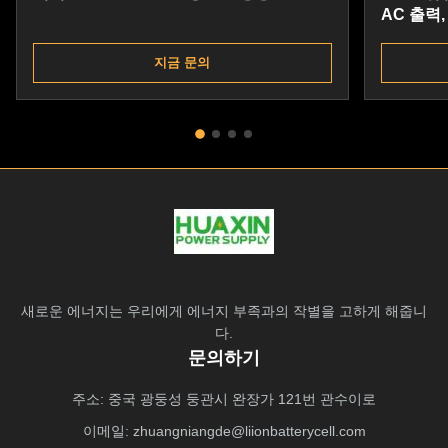
AC 출력,
지금 문의
새로운 에너지는 우리에게 에너지 부족과의 작별을 고하게 해줍니
다.
문의하기
주소: 중국 광둥성 둥관시 완장가 121번 관수이로
이메일:
zhuangniangde@liionbatterycell.com