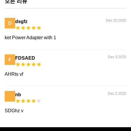
모든 리뷰
Dec 25.2025
dsgfz
D
ket Power Adapter with 1
Dec 3.2025
FDSAED
F
AHRts vf
Dec 2.2025
nb
SDGhz v