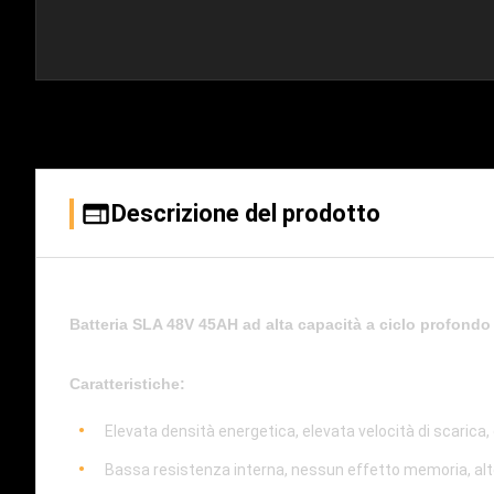
Descrizione del prodotto
Batteria SLA 48V 45AH ad alta capacità a ciclo profondo 
Caratteristiche:
Elevata densità energetica, elevata velocità di scarica
Bassa resistenza interna, nessun effetto memoria, alt