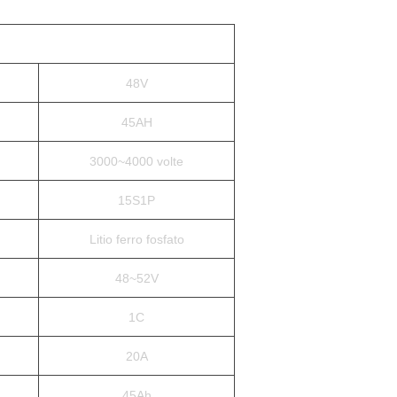
48V
45AH
3000~4000 volte
15S1P
Litio ferro fosfato
48~52V
1C
20A
45Ah