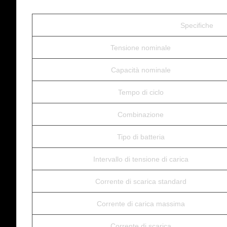
Specifiche
Tensione nominale
Capacità nominale
Tempo di ciclo
Combinazione
Tipo di batteria
Intervallo di tensione di carica
Corrente di scarica standard
Corrente di carica massima
Corrente di scarica