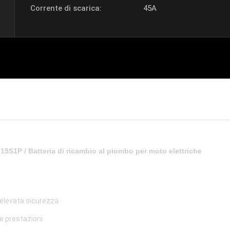
Corrente di scarica:
45A
15S1P / Batteria di ricambio al piombo per moto elettriche
, elevata sicurezza
e prestazioni