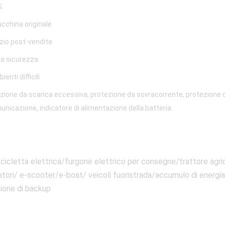
.
acchina originale
izio post-vendita
ona sicurezza
nti difficili
one da scarica eccessiva, protezione da sovracorrente, protezione da
unicazione, indicatore di alimentazione della batteria.
cicletta elettrica/furgone elettrico per consegne/trattore agric
atori/ e-scooter/e-boat/ veicoli fuoristrada/accumulo di energi
zione di backup