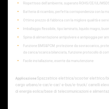
Rispettoso dell'ambiente, superato ROHS/CE/UL/MSDS
Batteria di ricambio, perfetta corrispondenza con la m
Ottimo prezzo di fabbrica con la migliore qualità e serv
Imballaggio flessibile, tipo laminato, liquido magro, bu
Spina di alimentazione antipolvere e antipioggia per ambie
Funzione BMS&PCM: protezione da sovraccarico, protezi
da carica/scarica bilanciata, funzione protocollo di com
Facile installazione, esente da manutenzione
Spazzatrice elettrica/scooter elettrico/bi
Applicazione
:
cargo urbano/e-car/e-car/ e-bus/e-truck/ carrelli elev
di energia eolica/base di telecomunicazioni e alimenta