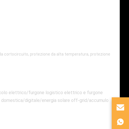
 cortocircuito, protezione da alta temperatura, protezione
olo elettrico/furgone logistico elettrico e furgone
a domestica/digitale/energia solare off-grid/accumulo