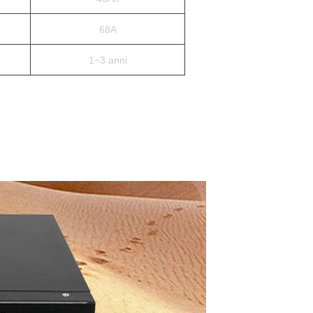
68A
1~3 anni