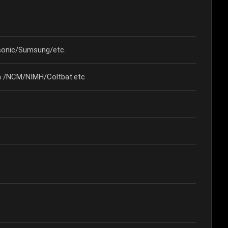
onic/Sumsung/etc.
izza /NCM/NIMH/Coltbat.etc