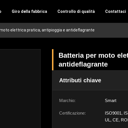
o
Giro della fabbrica
Controllo di qualità
Contattaci
moto elettrica pratica, antipioggia e antideflagrante
Batteria per moto elet
antideflagrante
Attributi chiave
Marchio:
Smart
Certificazione:
ISO9001, I
UL, CE, RO