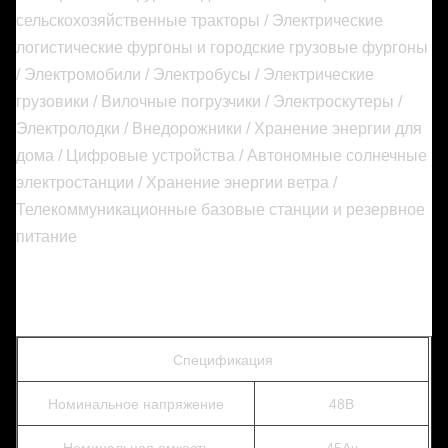
сельскохозяйственные тракторы / Электрические
логистические фургоны и городские грузовые фургоны
/ Электромобили / Электробусы / Электрические
грузовики / Вилочные погрузчики / Электроскутеры /
Электролодки / Внедорожники / Хранение энергии для
дома / Цифровые устройства / Автономные солнечные
электростанции / Хранение энергии ветра /
Телекоммуникационные базовые станции и резервное
питание
Спецификация
Номинальное напряжение
48В