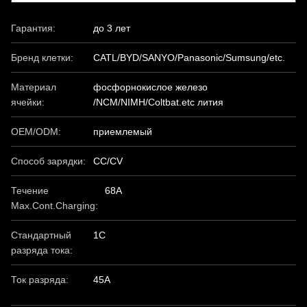
Гарантия:
до 3 лет
Бренд клетки:
CATL/BYD/SANYO/Panasonic/Sumsung/etc.
Материал
фосфорнокислое железо
ячейки:
/NCM/NIMH/Coltbat.etc лития
OEM/ODM:
приемлемый
Способ зарядки:
CC/CV
Течение
68A
Max.Cont.Charging:
Стандартный
1C
разряда тока:
Ток разряда:
45А