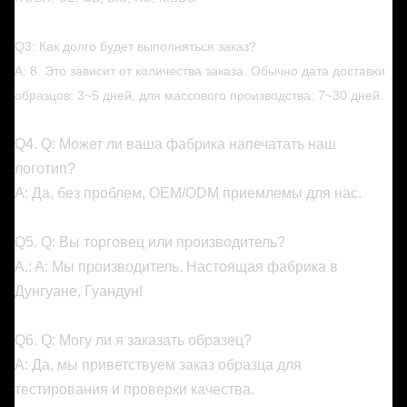
Q3: Как долго будет выполняться заказ?
A: 8. Это зависит от количества заказа. Обычно дата доставки
образцов: 3~5 дней, для массового производства: 7~30 дней.
Q4. Q: Может ли ваша фабрика напечатать наш
логотип?
A: Да, без проблем, OEM/ODM приемлемы для нас.
Q5. Q: Вы торговец или производитель?
A.: A: Мы производитель. Настоящая фабрика в
Дунгуане, Гуандун!
Q6. Q: Могу ли я заказать образец?
A: Да, мы приветствуем заказ образца для
тестирования и проверки качества.