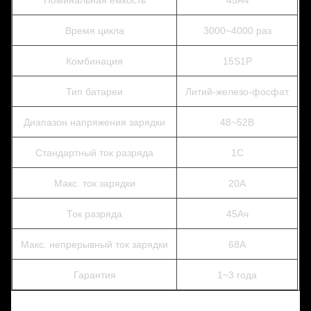
Номинальная емкость
45Ач
Время цикла
3000~4000 раз
Комбинация
15S1P
Тип батареи
Литий-железо-фосфат
Диапазон напряжения зарядки
48~52В
Стандартный ток разряда
1C
Макс. ток зарядки
20А
Ток разряда
45Ач
Макс. непрерывный ток зарядки
68А
Гарантия
1~3 года