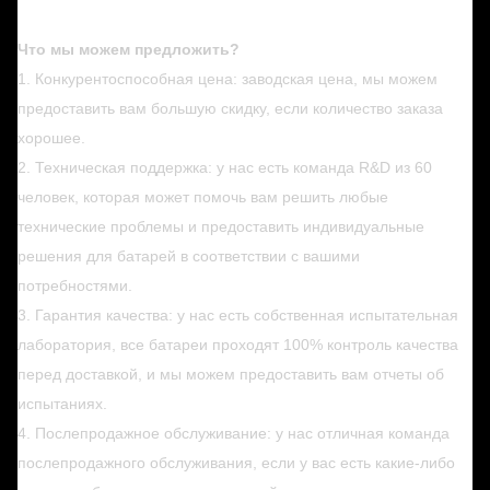
Что мы можем предложить?
1. Конкурентоспособная цена: заводская цена, мы можем
предоставить вам большую скидку, если количество заказа
хорошее.
2. Техническая поддержка: у нас есть команда R&D из 60
человек, которая может помочь вам решить любые
технические проблемы и предоставить индивидуальные
решения для батарей в соответствии с вашими
потребностями.
3. Гарантия качества: у нас есть собственная испытательная
лаборатория, все батареи проходят 100% контроль качества
перед доставкой, и мы можем предоставить вам отчеты об
испытаниях.
4. Послепродажное обслуживание: у нас отличная команда
послепродажного обслуживания, если у вас есть какие-либо