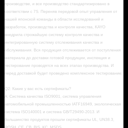
производстве, и все производство стандартизировано в
соответствии с 7S. Переняв передовой опыт управления от
нашей японской команды в области исследований и
разработок, производства и контроля качества, KAYO
внедрила строжайшую систему контроля качества и
интегрированную систему отслеживания качества и
обслуживания. Вся продукция отслеживается от поступления
материала до доставки готовой продукции, инспекция и
тестирование проводятся на всех этапах производства. И
перед доставкой будет проведено комплексное тестирование;
Q2: Какие у вас есть сертификаты?
A: Система качества ISO9001, система управления
автомобильной промышленностью IATF16949, экологическая
система ISO140001 и система GB/T29490-2013. И
большинство продуктов прошли сертификаты UL, UN38.3,
ROSH, CE, CB, BIS, KC, MSDS.