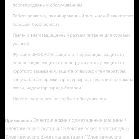
послепродажным обслуживанием
Гибкая упаковка, ламинированный тип, жидкий электролит,
хорошая безопасность
Пыле- и влагозащищенный разъем питания для суровых
условий
Функция BMS&PCM: защита от перезаряда, защита от
переразряда, защита от перегрузки по току, защита от
короткого замыкания, защита от высокой температуры,
защита балансировки заряда/разряда, функция протокола
связи, индикатор заряда батареи.
Простая установка, не требует обслуживания
Электрические подметальные машины /
Применение
:
Электрические скутеры / Электрические велосипеды /
Электрические фургоны доставки / Электрические