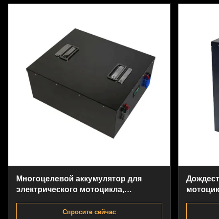
Многоцелевой аккумулятор для
Дождест
электрического мотоцикла,
мотоцик
перезаряжаемый, многоцелевой
батарея
мотоци
Спросите сейчас