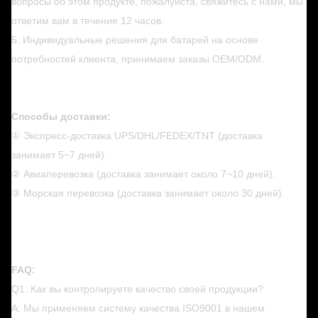
вопросы об этом продукте, пожалуйста, свяжитесь с нами, мы
ответим вам в течение 12 часов.
5. Индивидуальные решения для батарей на основе
потребностей клиента, принимаем заказы OEM/ODM.
Способы доставки:
① Экспресс-доставка UPS/DHL/FEDEX/TNT (доставка
занимает 5~7 дней).
② Авиаперевозка (доставка занимает около 7~10 дней).
③ Морская перевозка (доставка занимает около 30 дней).
FAQ:
Q1: Как вы контролируете качество своей продукции?
A: Мы применяем систему качества ISO9001 в нашем