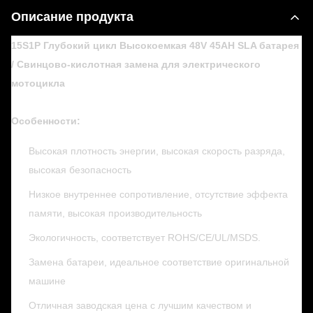
Описание продукта
15S1P Глубокий цикл Высокоемкая 48V 45AH SLA батарея
/ Свинцово-кислотная замена для электрического
мотоцикла
Особенности:
Высокая плотность энергии, высокая скорость разряда,
высокая безопасность
Низкое внутреннее сопротивление, отсутствие эффекта
памяти, высокая производительность
Экологичность, соответствует ROHS/CE/UL/MSDS.
Замена батареи, идеальное соответствие оригинальной
машине
Отличная заводская цена с лучшим качеством и