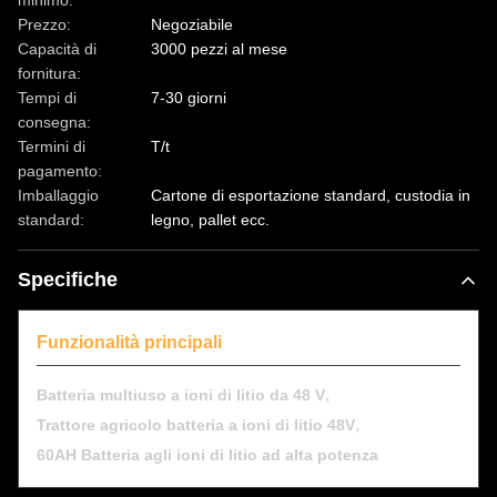
minimo:
Prezzo:
Negoziabile
Capacità di
3000 pezzi al mese
fornitura:
Tempi di
7-30 giorni
consegna:
Termini di
T/t
pagamento:
Imballaggio
Cartone di esportazione standard, custodia in
standard:
legno, pallet ecc.
Specifiche
Funzionalità principali
,
Batteria multiuso a ioni di litio da 48 V
,
Trattore agricolo batteria a ioni di litio 48V
60AH Batteria agli ioni di litio ad alta potenza