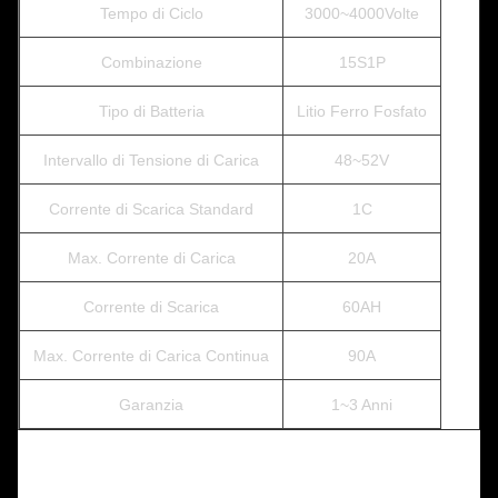
Tempo di Ciclo
3000~4000Volte
Combinazione
15S1P
Tipo di Batteria
Litio Ferro Fosfato
Intervallo di Tensione di Carica
48~52V
Corrente di Scarica Standard
1C
Max. Corrente di Carica
20A
Corrente di Scarica
60AH
Max. Corrente di Carica Continua
90A
Garanzia
1~3 Anni