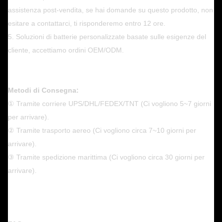
assistenza post-vendita, se hai domande su questo prodotto, non
esitare a contattarci, ti risponderemo entro 12 ore.
5. Soluzioni di batterie personalizzate basate sulle esigenze del
cliente, accettiamo ordini OEM/ODM.
Metodi di Consegna:
① Tramite corriere UPS/DHL/FEDEX/TNT (Ci vogliono 5~7 giorni
per arrivare).
② Tramite trasporto aereo (Ci vogliono circa 7~10 giorni per
arrivare).
③ Tramite spedizione marittima (Ci vogliono circa 30 giorni per
arrivare).