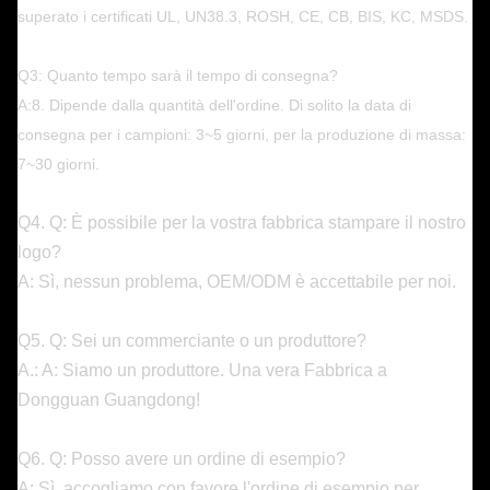
superato i certificati UL, UN38.3, ROSH, CE, CB, BIS, KC, MSDS.
Q3: Quanto tempo sarà il tempo di consegna?
A:8. Dipende dalla quantità dell'ordine. Di solito la data di
consegna per i campioni: 3~5 giorni, per la produzione di massa:
7~30 giorni.
Q4. Q: È possibile per la vostra fabbrica stampare il nostro
logo?
A: Sì, nessun problema, OEM/ODM è accettabile per noi.
Q5. Q: Sei un commerciante o un produttore?
A.: A: Siamo un produttore. Una vera Fabbrica a
Dongguan Guangdong!
Q6. Q: Posso avere un ordine di esempio?
A: Sì, accogliamo con favore l'ordine di esempio per