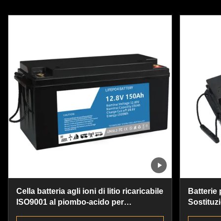
Cella batteria agli ioni di litio ricaricabile
Batterie 
ISO9001 al piombo-acido per
Sostituz
pescherecci
al litio 