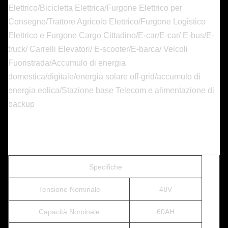
Elettrico/Bicicletta Elettrica/Furgone Elettrico per
Consegne/Trattore Agricolo Elettrico/Furgone Logistico
Elettrico e Furgone Cargo Cittadino/E-car/E-car/ E-bus/E-
truck/ Carrelli Elevatori/ E-scooter/E-barca/ Veicoli
Fuoristrada/Accumulo di energia
domestica/digitale/energia solare off-grid/accumulo di
energia eolica/Stazione base Telecom e alimentazione di
backup
Specifiche
Tensione Nominale
48V
Capacità Nominale
60AH