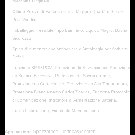
Macchina Originale
Ottimo Prezzo di Fabbrica con la Migliore Qualità e Servizio
Post-Vendita
Imballaggio Flessibile, Tipo Laminato, Liquido Magro, Buona
Sicurezza
Spina di Alimentazione Antipolvere e Antipioggia per Ambienti
Difficili
Funzione BMS&PCM: Protezione da Sovraccarico, Protezione
da Scarica Eccessiva, Protezione da Sovracorrente,
Protezione da Cortocircuito, Protezione da Alta Temperatura,
Protezione Bilanciamento Carica/Scarica, Funzione Protocollo
di Comunicazione, Indicatore di Alimentazione Batteria.
Facile Installazione, Esente da Manutenzione
Spazzatrice Elettrica/Scooter
Applicazione
: