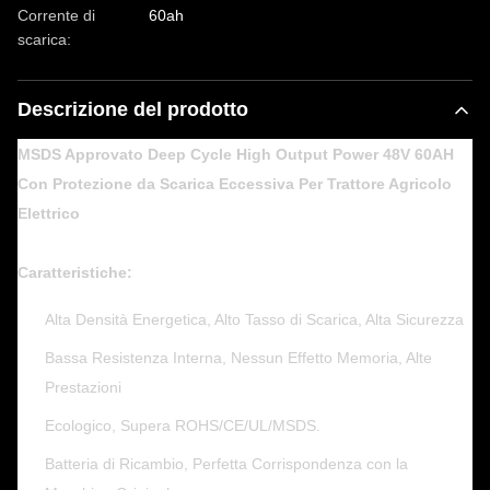
Corrente di
60ah
scarica:
Descrizione del prodotto
MSDS Approvato Deep Cycle High Output Power 48V 60AH
Con Protezione da Scarica Eccessiva Per Trattore Agricolo
Elettrico
Caratteristiche:
Alta Densità Energetica, Alto Tasso di Scarica, Alta Sicurezza
Bassa Resistenza Interna, Nessun Effetto Memoria, Alte
Prestazioni
Ecologico, Supera ROHS/CE/UL/MSDS.
Batteria di Ricambio, Perfetta Corrispondenza con la