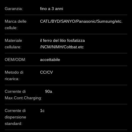
Garanzia:
fino a 3 anni
Marca delle
CATL/BYD/SANYO/Panasonic/Sumsung/etc.
cellule:
Materiale
il ferro del litio fosfatizza
cellulare:
/NCM/NIMH/Coltbat.etc
OEM/ODM:
accettabile
Metodo di
CC/CV
ricarica:
Corrente di
90a
Max.Cont.Charging:
Corrente di
1c
dispersione
standard: