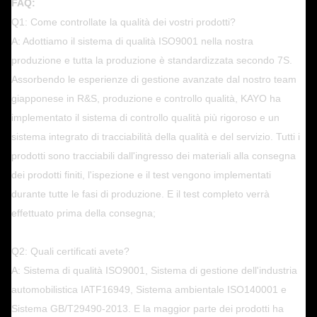
FAQ:
Q1: Come controllate la qualità dei vostri prodotti?
A: Adottiamo il sistema di qualità ISO9001 nella nostra
produzione e tutta la produzione è standardizzata secondo 7S.
Assorbendo le esperienze di gestione avanzate dal nostro team
giapponese in R&S, produzione e controllo qualità, KAYO ha
implementato il sistema di controllo qualità più rigoroso e un
sistema integrato di tracciabilità della qualità e del servizio. Tutti i
prodotti sono tracciabili dall'ingresso dei materiali alla consegna
dei prodotti finiti, l'ispezione e il test vengono implementati
durante tutte le fasi di produzione. E il test completo verrà
effettuato prima della consegna;
Q2: Quali certificati avete?
A: Sistema di qualità ISO9001, Sistema di gestione dell'industria
automobilistica IATF16949, Sistema ambientale ISO140001 e
Sistema GB/T29490-2013. E la maggior parte dei prodotti ha