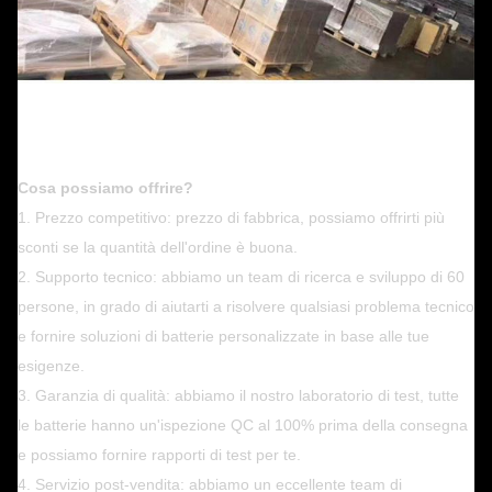
Cosa possiamo offrire?
1. Prezzo competitivo: prezzo di fabbrica, possiamo offrirti più
sconti se la quantità dell'ordine è buona.
2. Supporto tecnico: abbiamo un team di ricerca e sviluppo di 60
persone, in grado di aiutarti a risolvere qualsiasi problema tecnico
e fornire soluzioni di batterie personalizzate in base alle tue
esigenze.
3. Garanzia di qualità: abbiamo il nostro laboratorio di test, tutte
le batterie hanno un'ispezione QC al 100% prima della consegna
e possiamo fornire rapporti di test per te.
4. Servizio post-vendita: abbiamo un eccellente team di