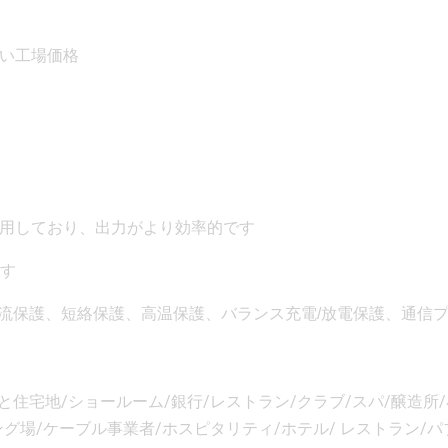
い工場価格
用しており、出力がより効率的です
です
、過電流保護、短絡保護、高温保護、バランス充電/放電保護、通
村と住宅地/ショールーム/銀行/レストラン/クラブ/スパ/醸造所
グ場/ケーブル事業者/ホスピタリティ/ホテル/ レストラン/