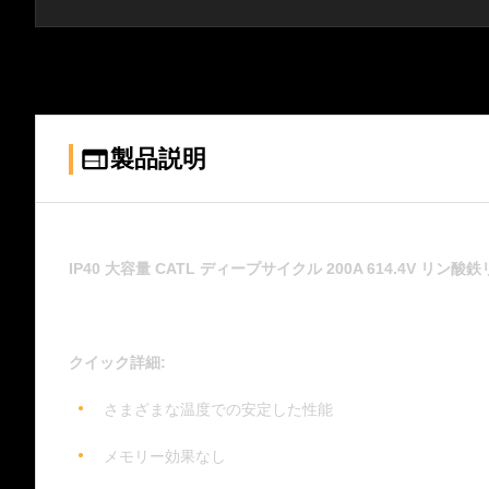
製品説明
IP40 大容量 CATL ディープサイクル 200A 614.4V 
クイック詳細:
さまざまな温度での安定した性能
メモリー効果なし