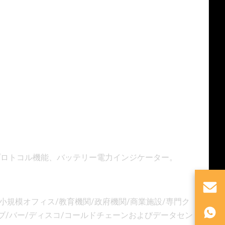
信プロトコル機能、バッテリー電力インジケーター。
/小規模オフィス/教育機関/政府機関/商業施設/専門ク
パブ/バー/ディスコ/コールドチェーンおよびデータセン