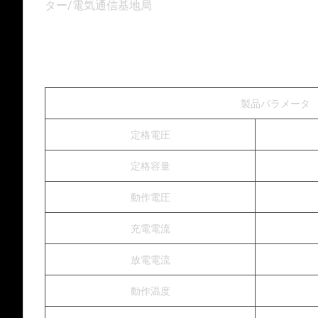
ター/電気通信基地局
製品パラメータ
定格電圧
定格容量
動作電圧
充電電流
放電電流
動作温度