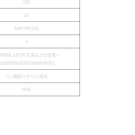
192
12
440*745*133
1
00回以上(0.5C充電および放電﹠
100DOD%@25℃@80%EOL)
リン酸鉄リチウム電池
IP40