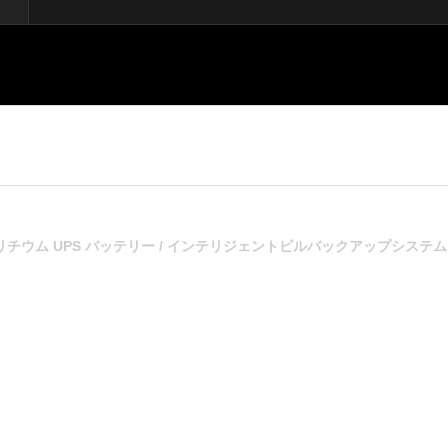
リン酸鉄リチウム UPS バッテリー / インテリジェントビルバックアップシステム