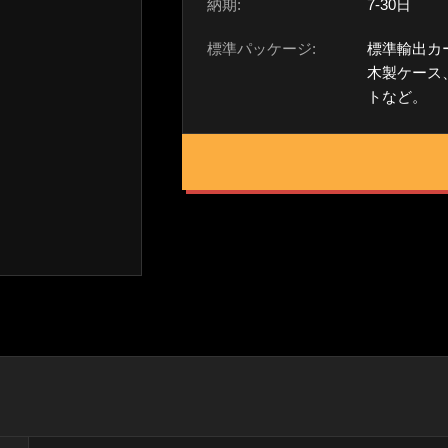
納期:
7-30日
標準パッケージ:
標準輸出カ
木製ケース
トなど。