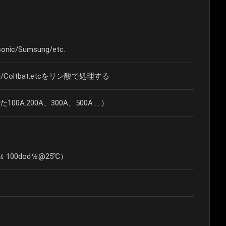
onic/Sumsung/etc.
/Coltbat.etcをリン酸で処理する
A.200A、300A、500A ....）
﹠100dod％@25℃）