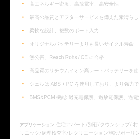
高エネルギー密度、高放電率、高安全性
最高の品質とアフターサービスを備えた素晴らし
柔軟な設計、複数のポート入力
オリジナルバッテリーよりも長いサイクル寿命
無公害、Reach Rohs / CE に合格
高品質のリチウムイオン高レートバッテリーを使
シェルは ABS + PC を使用しており、より強力
BMS&PCM 機能: 過充電保護、過放電保護
住宅アパート/別荘/タウンシップ/ 
アプリケーション:​
リニック/病理検査室/レクリエーション施設/ボーリン