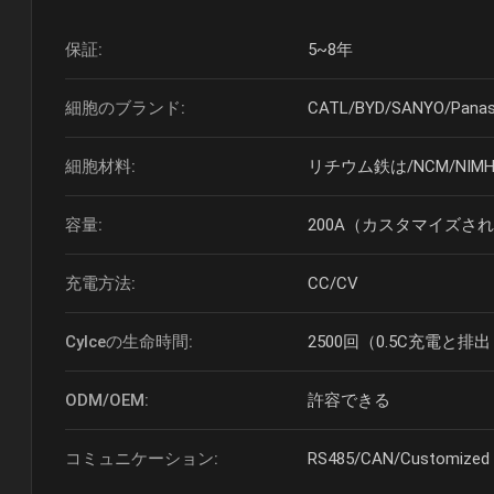
保証:
5~8年
細胞のブランド:
CATL/BYD/SANYO/Panas
細胞材料:
リチウム鉄は/NCM/NIMH
容量:
200A（カスタマイズされた100
充電方法:
CC/CV
Cylceの生命時間:
2500回（0.5C充電と排出
ODM/OEM:
許容できる
コミュニケーション:
RS485/CAN/Customized