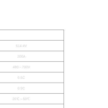
614.4V
200A
480～700V
0.5C
0.5C
20℃～50℃