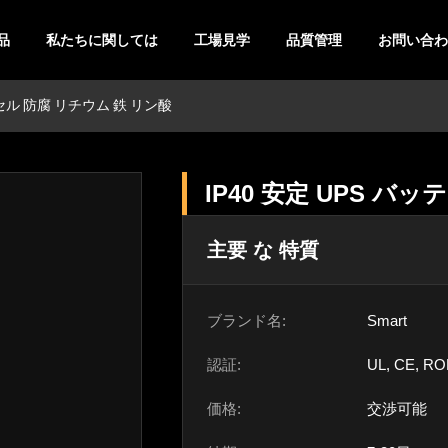
品
私たちに関しては
工場見学
品質管理
お問い合わ
 セル 防腐 リチウム 鉄 リン酸
IP40 安定 UPS バ
主要 な 特質
ブランド名:
Smart
認証:
UL, CE, RO
価格:
交渉可能